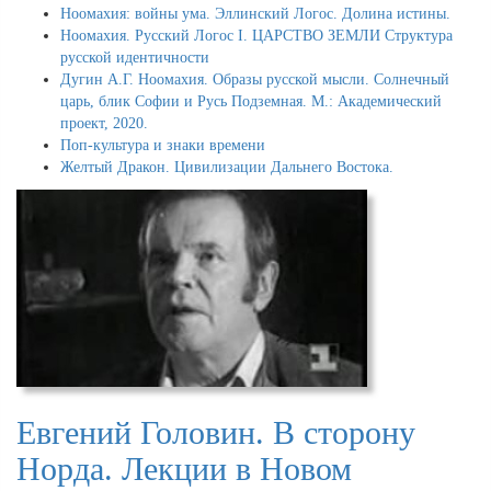
Ноомахия: войны ума. Эллинский Логос. Долина истины.
Ноомахия. Русский Логос I. ЦАРСТВО ЗЕМЛИ Структура
русской идентичности
Дугин А.Г. Ноомахия. Образы русской мысли. Солнечный
царь, блик Софии и Русь Подземная. М.: Академический
проект, 2020.
Поп-культура и знаки времени
Желтый Дракон. Цивилизации Дальнего Востока.
Евгений Головин. В сторону
Норда. Лекции в Новом