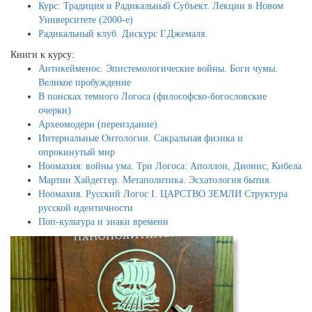
Курс: Традиция и Радикальный Субъект. Лекции в Новом
Университете (2000-е)
Радикальный клуб. Дискурс Г.Джемаля.
Книги к курсу:
Антикейменос. Эпистемологические войны. Боги чумы.
Великое пробуждение
В поисках темного Логоса (философско-богословские
очерки)
Археомодерн (переиздание)
Интернальные Онтологии. Сакральная физика и
опрокинутый мир
Ноомахия: войны ума. Три Логоса: Аполлон, Дионис, Кибела
Мартин Хайдеггер. Метаполитика. Эсхатология бытия.
Ноомахия. Русский Логос I. ЦАРСТВО ЗЕМЛИ Структура
русской идентичности
Поп-культура и знаки времени