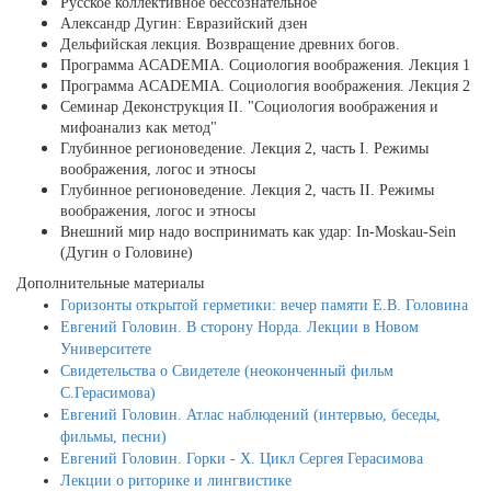
Русское коллективное бессознательное
Александр Дугин: Евразийский дзен
Дельфийская лекция. Возвращение древних богов.
Программа ACADEMIA. Социология воображения. Лекция 1
Программа ACADEMIA. Социология воображения. Лекция 2
Cеминар Деконструкция II. "Социология воображения и
мифоанализ как метод"
Глубинное регионоведение. Лекция 2, часть I. Режимы
воображения, логос и этносы
Глубинное регионоведение. Лекция 2, часть II. Режимы
воображения, логос и этносы
Внешний мир надо воспринимать как удар: In-Moskau-Sein
(Дугин о Головине)
Дополнительные материалы
Горизонты открытой герметики: вечер памяти Е.В. Головина
Евгений Головин. В сторону Норда. Лекции в Новом
Университете
Свидетельства о Свидетеле (неоконченный фильм
С.Герасимова)
Евгений Головин. Атлас наблюдений (интервью, беседы,
фильмы, песни)
Евгений Головин. Горки - Х. Цикл Сергея Герасимова
Лекции о риторике и лингвистике