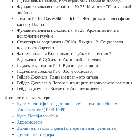
Г. Джемаль на вечере, посвящённом «Тёмному Логосу»
Фундаментальная психология. № 25. Комплекс "Я" и черный
двойник
Лекция № 18. Das weibliche Ich -1. Женщины и философские
касты у Платона
Фундаментальная психология. № 26. Архетипы пола в
психологии глубин
Структурная социология (2010). Лекция 12. Социология
пола, постобщество
Феноменология Радикального Субъекта. Лекция 2.
Радикальный Субъект и Активный Интеллект
Г.Джемаль Лекция № 4. Кризис реальности.
Г.Джемаль Лекция № 8. Зло и общество.
Гейдар Джемаль: Главный враг - это сатана
Гейдар Джемаль о Логосе и принципе героического сознания
Гейдар Джемаль "Бытие и тайна нетождества"
Дополнительные материалы
Курс: Философия традиционализма. Лекции в Новом
Университете (1998-1999)
Курс: Постфилософия
Археомодерн
Женщина: взгляд справа (альтернативный феминизм)
Дионис и его сфера