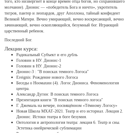
того, кто низвергнет в конце времен отца богов, но сохранившего
молчание). Дионис — «победитель Бога и ничто», укротитель
тигров, пантер и леопардов, друг Аполлона, тайный конфидент
Великой Матери. Вечно умирающий, вечно воскресающий, вечно
зачинающий, вечно оскопляющийся, безумный бог. Играющий
царственный ребенок.
Последний Бог.
Лекции курса:
Радикальный Субъект и его дубль
Головин в НУ. Дионис-1
Головин в НУ. Дионис-2
Дионис-3 : "В поисках темного Логоса"
Ereignis: Рождение нового Логоса
Беседы о Ноомахии (4). Логос Диониса. Феноменология
центра.
Александр Дугин: В поисках темного Логоса
Презентация книги "В поисках темного логоса"
Г. Джемаль на вечере, посвящённом «Тёмному Логосу»
Новая Школа МХАТ-2021. Театр и его историал. Лекция 2.
Дионис. Истоки театра в боге безумия.
Онтология и антропология театра: лекция 6. Театр и сны.
Эстетика онейрической сублимации