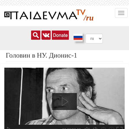
Перейти
Togg
к
/ru
navi
основному
содержанию
Головин в НУ. Дионис-1