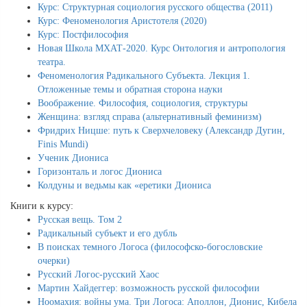
Курс: Структурная социология русского общества (2011)
Курс: Феноменология Аристотеля (2020)
Курс: Постфилософия
Новая Школа МХАТ-2020. Курс Онтология и антропология
театра.
Феноменология Радикального Субъекта. Лекция 1.
Отложенные темы и обратная сторона науки
Воображение. Философия, социология, структуры
Женщина: взгляд справа (альтернативный феминизм)
Фридрих Ницше: путь к Сверхчеловеку (Александр Дугин,
Finis Mundi)
Ученик Диониса
Горизонталь и логос Диониса
Колдуны и ведьмы как «еретики Диониса
Книги к курсу:
Русская вещь. Том 2
Радикальный субъект и его дубль
В поисках темного Логоса (философско-богословские
очерки)
Русский Логос-русский Хаос
Мартин Хайдеггер: возможность русской философии
Ноомахия: войны ума. Три Логоса: Аполлон, Дионис, Кибела