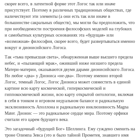
скорее всего, в латентной форме этот Логос так или иначе
присутствует. Поэтому в различных традиционных обществах, где
наличествуют эти элементы (а они есть так или иначе в
большинстве сакральных обществ), мы могли бы предположить, что
при необходимости построения философских моделей на глубоких
и самобытных культурных основаниях эта «будущая» или
«возможная» философия, скорее всего, будет развертываться именно
вокруг и дионисийского Логоса.
Так «тьма превысшая света», обнаруженная выше высшего предела
небес, и «пылающий мрак», оживший ниже низшего предела
Матери-материи, оказываются двумя дарами дионисийского Логоса.
Но любое «два» у Диониса «не-два». Поэтому именно второй
Логос, темный Логос, Логос Диониса может совместить в единой
картине всю карту космической, гиперкосмической и
гиппокосмической жизни, всю карту открытой онтологии, включая
в себя в тонком и игровом недуальном балансе и радикальную
эксклюзивность Аполлона и радикальную инклюзивность Magna
Mater. Дионис — это радикальное сердце мира. Поэтому орфики
считали его царем будущего века.
Это загадочный «будущий Бог» Шеллинга. Ему суждено сменить на
троне Олимпа Зевса (это и было тайной Прометея, знавшего имя