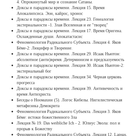
4. Опрокинутый мир и сознание Сатаны.
Доксы и парадоксы времени. Лекция 15. Время
Апокалипсиса. Эон, кайрос, хронос
Доксы и парадоксы времени. Лекция 23. Генеалогия
экстернальности -1. Злая Вселенная и ее "творец"
Доксы и парадоксы времени. Лекция 17. Время Оригена.
Охлажденные души. Апокатастасис
Феноменология Радикального Субъекта. Лекция 4. Яков
Бёме-2: Люцифер и Творение.
Доксы и парадоксы времени. Лекция 29. Исаак Ньютон:
абсолютное (анти)время. Детерминизм и предсказуемость
Доксы и парадоксы времени. Лекция 30. Исаак Ньютон-2:
экстернальный бог
Доксы и парадоксы времени. Лекция 34. Черная церковь
прогресса
Доксы и парадоксы времени. Лекция 39. Антивечность и
время Антихриста.
Беседы о Ноомахии (5). Логос Кибелы. Нигилистическая
метафизика Демокрита
Феноменология Радикального Субъекта. Лекция 3. Яков
Бёме: истоки божественного Зла
Лекция № 19. Das weibliche Ich - 2. Юлиус Эвола: пол и
прорыв к Божеству
Феноменология Радикального Субъекта. Лекция 12. Lapsus.