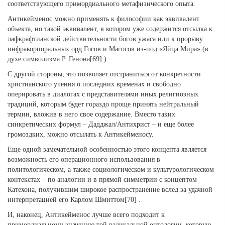
соответствующего примордиального метафизического опыта.
Антикейменос можно применять к философии как эквивалент
объекта, но такой эквивалент, в котором уже содержится отсылка к
лафкрафтианской действительности богов ужаса или к прорыву
инфракорпоральных орд Гогов и Магогов из-под «Яйца Мира» (в
духе символизма Р. Генона[69] ).
С другой стороны, это позволяет отстраниться от конкретности
христианского учения о последних временах и свободно
оперировать в диалогах с представителями иных религиозных
традиций, которым будет гораздо проще принять нейтральный
термин, вложив в него свое содержание. Вместо таких
синкретических формул – Дадджал/Антихрист – и еще более
громоздких, можно отсылать к Антикейменосу.
Еще одной замечательной особенностью этого концепта является
возможность его операционного использования в
политологическом, а также социологическом и культурологическом
контекстах – по аналогии и в прямой симметрии с концептом
Катехона, получившим широкое распространение вслед за удачной
интерпретацией его Карлом Шмиттом[70] .
И, наконец, Антикейменос лучше всего подходит к
примордиальному значению той радикальной онтологии, которую