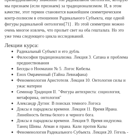
мы признаем (если признаем) за традиционализмом. И, в этом
качестве, этот термин становится важнейшим симметрическим
контр-полюсом в отношении Радикального Субъекта, еще одной
фигуры радикальной онтологии[71] . Из этой симметрии можно
очень многое извлечь, что прольет свет на оба гештальта. Но это
уже тема следующего цикла исследований.
Лекции курса:
Радикальный Субъект и его дубль
Философия традиционализма. Лекция 3. Сатана и проблема
предшествования
Беседы о Ноомахии № 5. Логос Кибелы.
Енох Омраченный (Тайна Левиафана)
Феноменология Аристотеля. Лекция 10. Онтология силы и
ужас материи
Семинар Традиция II. "Фигура антихриста: социология,
метафорика, онтология"
Александр Дугин: В поисках темного Логоса
Доксы и парадоксы времени. Лекция 11. Время Ирана.
Линейность битвы белого и черного бога.
Доксы и парадоксы времени. Лекция 9. Время индуизма.
Танец Шивы. Атман и прана. Кали против Калы
Феноменология Радикального Субъекта. Лекция 20. Гегель -