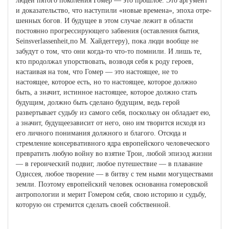
людей пятого поколения Гомер — это прошлое. Это аргу­мент
и доказательство, что наступили «новые времена», эпоха отре­
шенных богов. И будущее в этом случае лежит в области
постоянно прогрессирующего забвения (оставления бытия,
Seinsverlassenheit,по М. Хайдеггеру), пока люди вообще не
забудут о том, что они когда-то что-то помнили. И лишь те,
кто продолжал упорствовать, возводя себя к роду героев,
настаивая на том, что Гомер — это на­стоящее, не то
настоящее, которое есть, но то настоящее, которое должно
быть, а значит, истинное настоящее, которое должно стать
будущим, должно быть сделано будущим, ведь герой
развертывает судьбу из самого себя, поскольку он обладает ею,
а значит, будущеезависит от него, оно им творится исходя из
его личного понимания должного и благого. Отсюда и
стремление консервативного ядра европейского человеческого
превратить любую войну во взятие Трои, любой эпизод жизни
— в героический подвиг, любое путе­шествие — в плавание
Одиссея, любое творение — в битву с тем­ ными могуществами
земли. Поэтому европейский человек основанна гомеровской
антропологии и мерит Гомером себя, свою историю и судьбу,
которую он стремится сделать своей собственной.