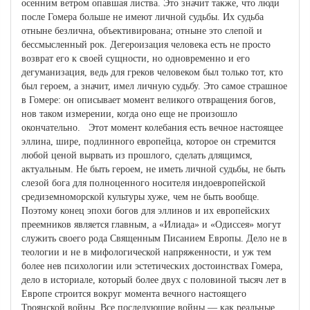
осенним ветром опавшая листва. Это значит также, что люди
после Гомера больше не имеют личной судьбы. Их судьба
отныне безлична, объ­ективирована; отныне это слепой и
бессмысленный рок. Дегероиза­ция человека есть не просто
возврат его к своей сущности, но одно­временно и его
дегуманизация, ведь для греков человеком был только тот, кто
был героем, а значит, имел личную судьбу. Это самое страш­ное
в Гомере: он описывает момент великого отвращения богов,
нов таком измерении, когда оно еще не произошло
окончательно. Этот момент колебания есть вечное настоящее
эллина, шире, подлинного европейца, которое он стремится
любой ценой вырвать из прошлого, сделать длящимся,
актуальным. Не быть героем, не иметь личной судьбы, не быть
слезой бога для полноценного носи­теля индоевропейской
средиземноморской культуры хуже, чем не быть вообще.
Поэтому конец эпохи богов для эллинов и их европей­ских
преемников является главным, а «Илиада» и «Одиссея» могут
служить своего рода Священным Писанием Европы. Дело не в
тео­логии и не в мифологической напряженности, и уж тем
более нев психологии или эстетических достоинствах Гомера,
дело в историале, который более двух с половиной тысяч лет в
Европе строится вокруг момента вечного настоящего
Троянской войны. Все последу­ющие войны — как реальные,