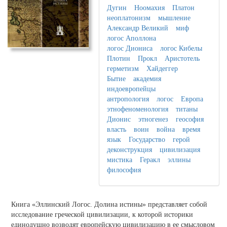
Дугин
Ноомахия
Платон
неоплатонизм
мышление
Александр Великий
миф
логос Аполлона
логос Диониса
логос Кибелы
Плотин
Прокл
Аристотель
герметизм
Хайдеггер
Бытие
академия
индоевропейцы
антропология
логос
Европа
этнофеноменология
титаны
Дионис
этногенез
геософия
власть
воин
война
время
язык
Государство
герой
деконструкция
цивилизация
мистика
Геракл
эллины
философия
Книга «Эллинский Логос. Долина истины» представляет собой
исследование греческой цивилизации, к которой историки
единодушно возводят европейскую цивилизацию в ее смысловом