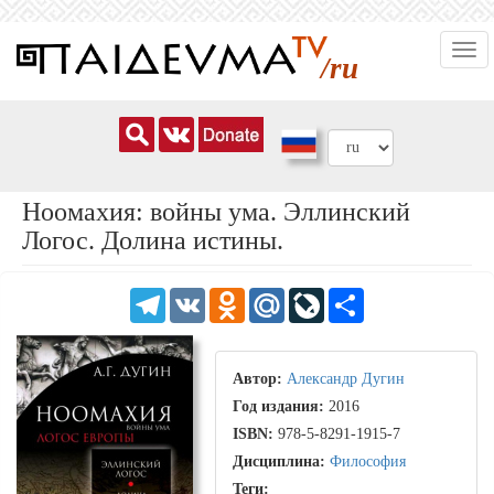
Перейти
Togg
к
/ru
navi
основному
содержанию
Ноомахия: войны ума. Эллинский
Логос. Долина истины.
Telegram
VK
Odnoklassniki
Mail.Ru
LiveJournal
Share
Автор:
Александр Дугин
Год издания:
2016
ISBN:
978-5-8291-1915-7
Дисциплина:
Философия
Теги: