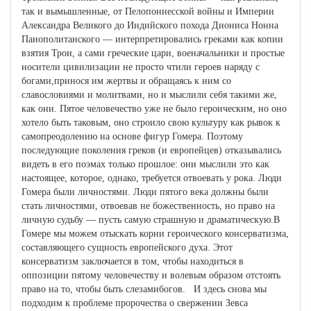
так и вымышленные, от Пелопоннес­ской войны и Империи
Александра Великого до Индийского похода Диониса Нонна
Панополитанского — интерпретировались греками как копии
взятия Трои, а сами греческие цари, военачальники и про­стые
носители цивилизации не просто чтили героев наряду с
богами,принося им жертвы и обращаясь к ним со
славословиями и молит­вами, но и мыслили себя такими же,
как они. Пятое человечество уже не было героическим, но оно
хотело быть таковым, оно строило свою культуру как рывок к
самопреодолению на основе фигур Го­мера. Поэтому
последующие поколения греков (и европейцев) от­казывались
видеть в его поэмах только прошлое: они мыслили это как
настоящее, которое, однако, требуется отвоевать у рока. Люди
Гомера были личностями. Люди пятого века должны были
стать личностями, отвоевав не божественность, но право на
личную судь­бу — пусть самую страшную и драматическую.В
Гомере мы можем отыскать корни героического консерватиз­ма,
составляющего сущность европейского духа. Этот
консерватизм заключается в том, чтобы находиться в
оппозиции пятому человече­ству и волевым образом отстоять
право на то, чтобы быть слезамибогов. И здесь снова мы
подходим к проблеме пророчества о сверже­нии Зевса