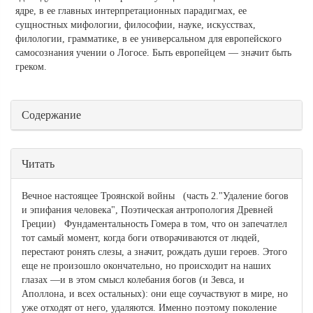
ядре, в ее главных интерпретационных парадигмах, ее
сущностных мифологии, философии, науке, искусствах,
филологии, грамматике, в ее универсальном для европейского
самосознания учении о Логосе. Быть европейцем — значит быть
греком.
Скрыть
Содержание
Читать
Вечное настоящее Троянской войны (часть 2."Удаление богов
и эпифания человека", Поэтическая антропология Древней
Греции) Фундаментальность Гомера в том, что он запечатлел
тот самый момент, когда боги отворачиваются от людей,
перестают ронять слезы, а значит, рождать души героев. Этого
еще не произошло окончательно, но происходит на наших
глазах —и в этом смысл ко­лебания богов (и Зевса, и
Аполлона, и всех остальных): они еще соу­частвуют в мире, но
уже отходят от него, удаляются. Именно поэто­му поколение