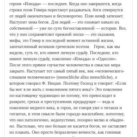
героев «Илиады» — последнее. Когда оно завершится, когда
строки поэм Гомера перестанут раздаваться, боги отвернутся
от людей окончательно и бесповоротно. Плач нимф затихнет.
Насту­пит зима богов. Для людей — это означает начало их
собственной — уже по сути богооставленной — истории. Все,
что у них сохраняетсяот прежней эпохи — это сказания,
мифы, это Гомер и последний мо­мент истинной жизни,
запечатленный великим греческим поэтом. Герои, как мы
видели, суть те, кто имеют личную судьбу. Послед­ние, кто
имеют личную судьбу, поколение «Илиады» и «Одиссеи».
После этого прямое соучастие человечества в смыслах мира
закры­то. Наступает тот самый пятый век, век «человеческого-
слишком человеческого» (menschliche allzu menschliche), о
котором говорил Ф. Ницше. Поэтому Гесиод и говорит: «Если
бы мог я не жить с по­колением пятого века!» Это поколение
по-настоящему чудовищно не потому, что превосходит в
разврате, грехах и преступлениях пре­дыдущее — ведь и
поколение медного века, и герои, не говоря уже о титанах и
гигантах, в этом смысле были гораздо масштабнее, нопотому,
что оно патологично, недопустимо, позорно мелко и обыден­
но. Настолько, что оно больше не касается богов, не заставляет
их плакать. Оно просто безразлично вечности, как гонимая