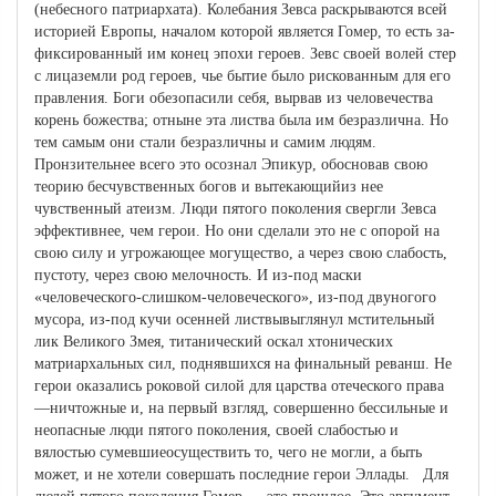
(небесного патриархата). Колебания Зевса раскрываются всей
историей Европы, началом которой является Гомер, то есть за­
фиксированный им конец эпохи героев. Зевс своей волей стер
с лицаземли род героев, чье бытие было рискованным для его
правления. Боги обезопасили себя, вырвав из человечества
корень божества; отныне эта листва была им безразлична. Но
тем самым они стали безразличны и самим людям.
Пронзительнее всего это осознал Эпи­кур, обосновав свою
теорию бесчувственных богов и вытекающийиз нее
чувственный атеизм. Люди пятого поколения свергли Зевса
эффективнее, чем герои. Но они сделали это не с опорой на
свою силу и угрожающее могущество, а через свою слабость,
пустоту, че­рез свою мелочность. И из-под маски
«человеческого-слишком-человеческого», из-под двуногого
мусора, из-под кучи осенней листвывыглянул мстительный
лик Великого Змея, титанический оскал хтонических
матриархальных сил, поднявшихся на финальный реванш. Не
герои оказались роковой силой для царства отеческого права
—ничтожные и, на первый взгляд, совершенно бессильные и
неопасные люди пятого поколения, своей слабостью и
вялостью сумевшиеосуществить то, чего не могли, а быть
может, и не хотели совершать последние герои Эллады. Для