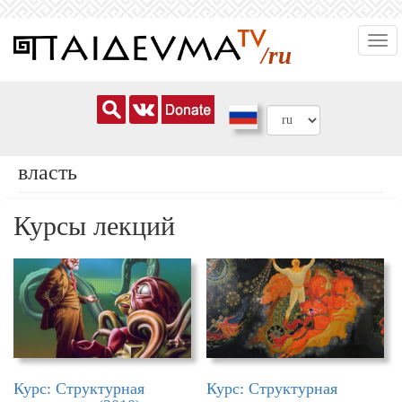
Перейти
Togg
к
/ru
navi
основному
содержанию
власть
Курсы лекций
Курс: Структурная
Курс: Структурная