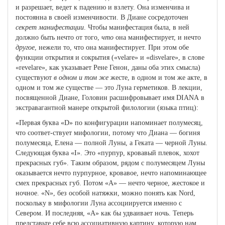
и разрешает, ведет к падению и взлету. Она изменчива и
постоянна в своей изменчивости. В Диане сосредоточен
секрет манифестации
. Чтобы манифестация была, в ней
должно быть нечто от того,
чт
о
она манифестирует, и нечто
другое
, нежели то, что она манифестирует. При этом обе
функции открытия и сокрытия («velare» и «disvelare», в слове
«revelare», как указывает Рене Генон, даны оба этих смысла)
существуют
в одном и том же
жесте, в одном и том же акте, в
одном и том же существе — это Луна герметиков. В лекции,
посвященной Диане, Головин расшифровывает имя DIANA в
экстравагантной манере открытой филологии (языка птиц):
«Первая буква «D» по конфигурации напоминает полумесяц,
что соответ-ствует мифологии, потому что Диана — богиня
полумесяца, Елена — полной Луны, а Геката — черной Луны.
Следующая буква «I». Это «пурпур, кровавый плевок, хохот
прекрасных губ». Таким образом, рядом с полумесяцем Луны
оказывается нечто пурпурное, кровавое, нечто напоминающее
смех прекрасных губ. Потом «А» — нечто черное, жестокое и
ночное. «N», без особой натяжки, можно понять как Nord,
поскольку в мифологии Луна ассоциируется именно с
Севером. И последняя, «А» как бы удваивает ночь. Теперь
представьте себе всю ассоциативную картину, которую нам