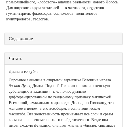
прямолинейного, «лобового» анализа реальности нового Логоса.
Для широкого круга читателей и, в частности, студентов-
гуманитариев, философов, социологов, политологов,
культурологов, теологов.
Скрыть
Содержание
Читать
Диана и ее дубль
Огромное значение в открытой герметике Головина играла
богиня Луны
, Диана. Под ней Головин понимал «женскую
субстанцию в алхимии», т. е. полюс дуально
дифференцированной по гендерному признаку магической
Вселенной, имажиналя, мира воды. Диана, по Головину, это
женское в целом, в его всеобщем, неоплатоническом
масштабе. Эта женственность пронизывает все слои и срезы
космоса — и феноменального и эйдетического. Везде она
имеет схожую функцию: она дает жизнь и убивает, связывает