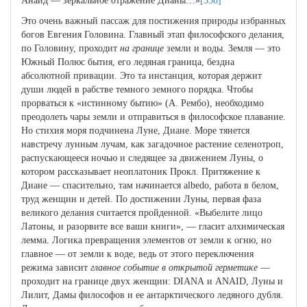
Анаид — зеркальное отражение Дианы…»
[358]
Это очень важный пассаж для постижения природы избранных
богов Евгения Головина. Главный этап философского делания,
по Головину, проходит
на границе
земли и воды. Земля — это
Южный Полюс бытия, его ледяная граница, бездна
абсолютной привации. Это та инстанция, которая держит
души людей в рабстве темного земного порядка. Чтобы
прорваться к «истинному бытию» (А. Рембо), необходимо
преодолеть чары земли и отправиться в философское плавание.
Но стихия моря подчинена Луне, Диане. Море тянется
навстречу лунным лучам, как загадочное растение селенотроп,
распускающееся ночью и следящее за движением Луны, о
котором рассказывает неоплатоник Прокл. Притяжение к
Диане — спасительно, там начинается albedo, работа в белом,
труд женщин и детей. По достижении Луны, первая фаза
великого делания считается пройденной. «Выбелите лицо
Латоны, и разорвите все ваши книги», — гласит алхимическая
лемма. Логика превращения элементов от земли к огню, но
главное — от земли к воде, ведь от этого переключения
режима зависит
главное событие в открытой герметике
—
проходит на границе двух женщин: DIANA и ANAID, Луны и
Лилит, Дамы философов и ее антарктического ледяного дубля.