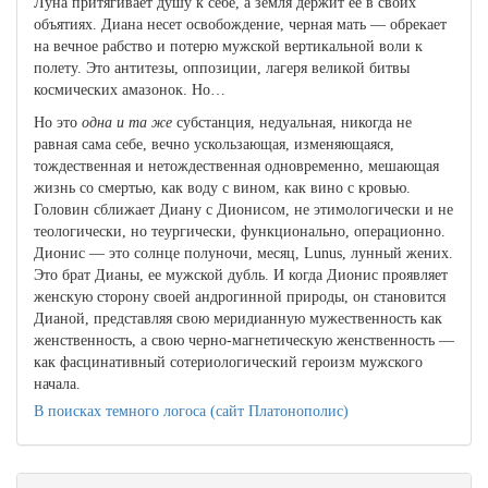
Луна притягивает душу к себе, а земля держит ее в своих
объятиях. Диана несет освобождение, черная мать — обрекает
на вечное рабство и потерю мужской вертикальной воли к
полету. Это антитезы, оппозиции, лагеря великой битвы
космических амазонок. Но…
Но это
одна и та же
субстанция, недуальная, никогда не
равная сама себе, вечно ускользающая, изменяющаяся,
тождественная и нетождественная одновременно, мешающая
жизнь со смертью, как воду с вином, как вино с кровью.
Головин сближает Диану с Дионисом, не этимологически и не
теологически, но теургически, функционально, операционно.
Дионис — это солнце полуночи, месяц, Lunus, лунный жених.
Это брат Дианы, ее мужской дубль. И когда Дионис проявляет
женскую сторону своей андрогинной природы, он становится
Дианой, представляя свою меридианную мужественность как
женственность, а свою черно-магнетическую женственность —
как фасцинативный сотериологический героизм мужского
начала.
В поисках темного логоса (сайт Платонополис)