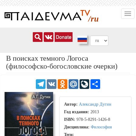
Перейти
Togg
к
/ru
navi
основному
содержанию
В поисках темного Логоса
(философско-богословские очерки)
Telegram
VK
Odnoklassniki
Mail.Ru
LiveJournal
Share
Автор:
Александр Дугин
Год издания:
2013
ISBN:
978-5-8291-1426-8
Дисциплина:
Философия
Теги: