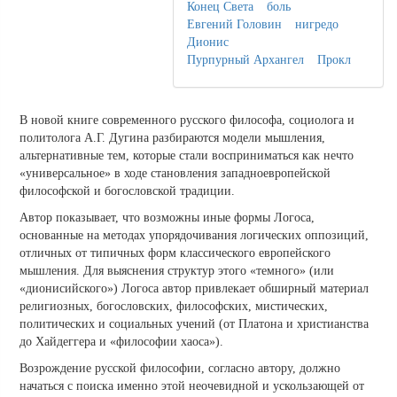
Конец Света
боль
Евгений Головин
нигредо
Дионис
Пурпурный Архангел
Прокл
В новой книге современного русского философа, социолога и
политолога А.Г. Дугина разбираются модели мышления,
альтернативные тем, которые стали восприниматься как нечто
«универсальное» в ходе становления западноевропейской
философской и богословской традиции.
Автор показывает, что возможны иные формы Логоса,
основанные на методах упорядочивания логических оппозиций,
отличных от типичных форм классического европейского
мышления. Для выяснения структур этого «темного» (или
«дионисийского») Логоса автор привлекает обширный материал
религиозных, богословских, философских, мистических,
политических и социальных учений (от Платона и христианства
до Хайдеггера и «философии хаоса»).
Возрождение русской философии, согласно автору, должно
начаться с поиска именно этой неочевидной и ускользающей от