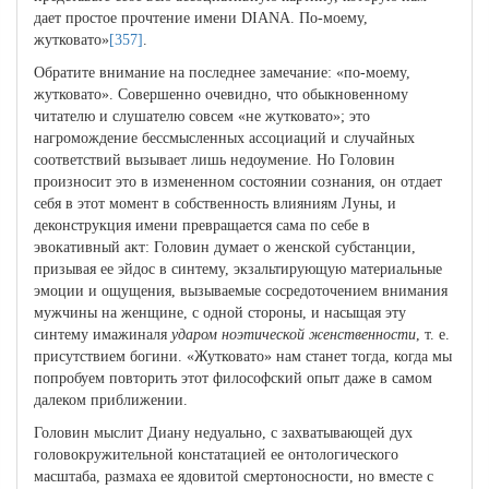
дает простое прочтение имени DIANA. По-моему,
жутковато»
[357]
.
Обратите внимание на последнее замечание: «по-моему,
жутковато». Совершенно очевидно, что обыкновенному
читателю и слушателю совсем «не жутковато»; это
нагромождение бессмысленных ассоциаций и случайных
соответствий вызывает лишь недоумение. Но Головин
произносит это в измененном состоянии сознания, он отдает
себя в этот момент в собственность влияниям Луны, и
деконструкция имени превращается сама по себе в
эвокативный акт: Головин думает о женской субстанции,
призывая ее эйдос в синтему, экзальтирующую материальные
эмоции и ощущения, вызываемые сосредоточением внимания
мужчины на женщине, с одной стороны, и насыщая эту
синтему имажиналя
ударом ноэтической женственности
, т. е.
присутствием богини. «Жутковато» нам станет тогда, когда мы
попробуем повторить этот философский опыт даже в самом
далеком приближении.
Головин мыслит Диану недуально, с захватывающей дух
головокружительной констатацией ее онтологического
масштаба, размаха ее ядовитой смертоносности, но вместе с