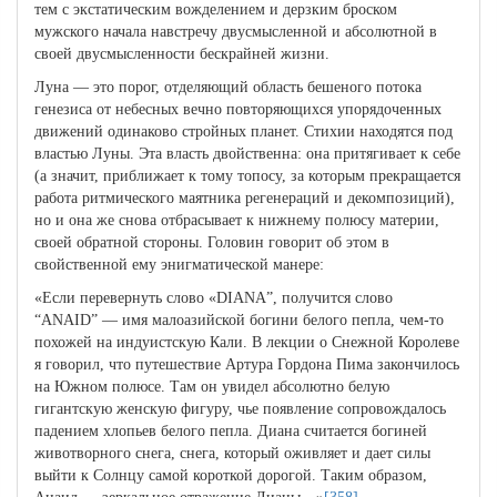
тем с экстатическим вожделением и дерзким броском
мужского начала навстречу двусмысленной и абсолютной в
своей двусмысленности бескрайней жизни.
Луна — это порог, отделяющий область бешеного потока
генезиса от небесных вечно повторяющихся упорядоченных
движений одинаково стройных планет. Стихии находятся под
властью Луны. Эта власть двойственна: она притягивает к себе
(а значит, приближает к тому топосу, за которым прекращается
работа ритмического маятника регенераций и декомпозиций),
но и она же снова отбрасывает к нижнему полюсу материи,
своей обратной стороны. Головин говорит об этом в
свойственной ему энигматической манере:
«Если перевернуть слово «DIANA”, получится слово
“ANAID” — имя малоазийской богини белого пепла, чем-то
похожей на индуистскую Кали. В лекции о Снежной Королеве
я говорил, что путешествие Артура Гордона Пима закончилось
на Южном полюсе. Там он увидел абсолютно белую
гигантскую женскую фигуру, чье появление сопровождалось
падением хлопьев белого пепла. Диана считается богиней
животворного снега, снега, который оживляет и дает силы
выйти к Солнцу самой короткой дорогой. Таким образом,