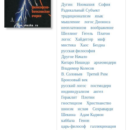
Дугин
Ноомахия
София
Радикальный Субъект
традиционализм
язык
мышление
логос Диониса
неоплатонизм
воображение
Шеллинг
Гегель
Платон
логос
Хайдеггер
миф
мистика
Хаос
Бездна
русская философия
Другое Начало
Китаро Нишидо
археомодерн
Владимир Колесов
В. Соловьев
Третий Рим
Бронзовый век
русский логос
постмодерн
индивидуализм
ангел
Гераклит
Плотин
гностицизм
Христианство
шиизм
ислам
Сохраварди
Шекина
Адам Кадмон
каббала
Генон
царь-философ
галлюцинация