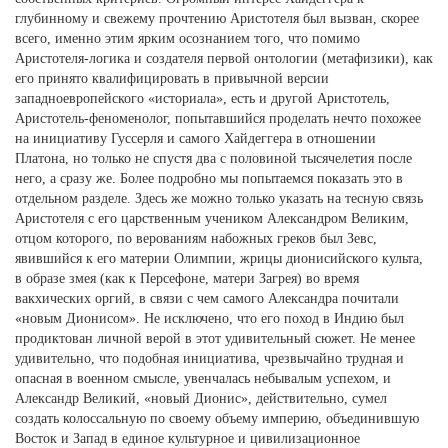
глубинному и свежему прочтению Аристотеля был вызван, скорее
всего, именно этим ярким осознанием того, что помимо
Аристотеля-логика и создателя первой онтологии (метафизики), как
его принято квалифицировать в привычной версии
западноевропейского «историала», есть и другой Аристотель,
Аристотель-феноменолог, попытавшийся проделать нечто похожее
на инициативу Гуссерля и самого Хайдеггера в отношении
Платона, но только не спустя два с половиной тысячелетия после
него, а сразу же. Более подробно мы попытаемся показать это в
отдельном разделе. Здесь же можно только указать на тесную связь
Аристотеля с его царственным учеником Александром Великим,
отцом которого, по верованиям набожных греков был Зевс,
явившийся к его материи Олимпии, жрицы дионисийского культа,
в образе змея (как к Персефоне, матери Загрея) во время
вакхических оргий, в связи с чем самого Александра почитали
«новым Дионисом». Не исключено, что его поход в Индию был
продиктован личной верой в этот удивительный сюжет. Не менее
удивительно, что подобная инициатива, чрезвычайно трудная и
опасная в военном смысле, увенчалась небывалым успехом, и
Александр Великий, «новый Дионис», действительно, сумел
создать колоссальную по своему объему империю, объединившую
Восток и Запад в единое культурное и цивилизационное