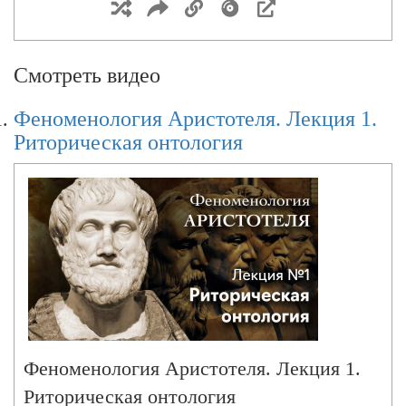
Феноменология Аристотеля. Лекция 5.
Смотреть видео
Э.Гуссерль: Мистерия феноменологической
редукции.
Феноменология Аристотеля. Лекция 1.
Риторическая онтология
Феноменология Аристотеля. Лекция 6.
Границы парадиза сознания
Феноменология Аристотеля. Лекция 7.
Теология Аристотеля
Феноменология Аристотеля. Лекция 1.
Феноменология Аристотеля. Лекция 8.
Риторическая онтология
Мышление vs сознание. Риторическая