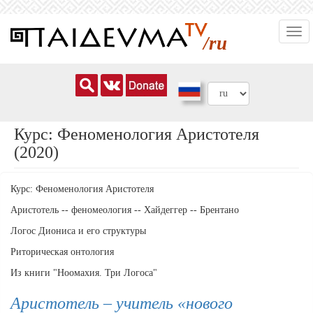
Перейти
Togg
к
/ru
navi
основному
содержанию
Курс: Феноменология Аристотеля
(2020)
Курс: Феноменология Аристотеля
Аристотель -- феномеология -- Хайдеггер -- Брентано
Логос Диониса и его структуры
Риторическая онтология
Из книги "Ноомахия. Три Логоса"
Аристотель – учитель «нового