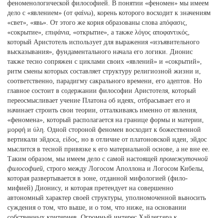
феноменологической философией. В понятии «феномен» мы имеем
дело с «явлением» (от φαίνω), корень которого восходит к значениям
«свет», «явь». От этого же корня образованы слова aπόφασις,
«сокрытие», επιφάνια, «открытие», а также λόγος αποφαντικός,
который Аристотель использует для выражения «изъявительного
высказывания», фундаментального начала его логики. Дионис
также тесно сопряжен с циклами своих «явлений» и «сокрытий»,
ритм смены которых составляет структуру религиозной жизни и,
соответственно, парадигму сакрального времени, его адептов. Но
главное состоит в содержании философии Аристотеля, который
переосмысливает учение Платона об идеях, отбрасывает его и
начинает строить свои теории, отталкиваясь именно от явления,
«феномена», который располагается на границе формы и материи,
μορφή и ύλη. Одной стороной феномен восходит к божественной
вертикали эйдоса, είδος, но в отличие от платоновской идеи, эйдос
мыслится в тесной привязке к его материальной основе, а не вне ее.
Таким образом, мы имеем дело с самой настоящей
промежуточной
философией
, строго между Логосом Аполлона и Логосом Кибелы,
которая развертывается в зоне, отданной мифологией (фило-
мифией) Дионису, и которая претендует на совершенно
автономный характер своей структуры, уполномоченной выносить
суждения о том, что выше, и о том, что ниже, на основании
собственных критериев. Огромный интерес Хайдеггера к