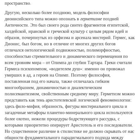
пространство.
Другую, несколько более позднюю, модель философии
дионисийского типа можно опознать в
герметизме
поздней
Античности. Это был своего рода синтез фрагментов египетской,
халдейской, иранской и греческой культур с целым рядом идей и
образов, почерпнутых из орфизма и арсенала мистерий. Гермес, как
Дионис, был богом, но в отличие от многих других богов
отличался онтологической подвижностью, полиморфностью,
способностью стремительного и динамического перемещения по
всем уровням мира – от Олимпа до глубин Тартара. Греки считали
Гермеса психопомпом, «водителем душ»: именно он провожал
умерших в ад, а героев на Олимп. Поэтому философия,
поставленная под его начала, также отличалась гибким
многообразием, динамичностью и диалектическим
полисемантизмом, свойственным среднему миру. Герметизм можно
представить как тень аристотелевской логической феноменологии:
здесь фило-мифия, образность, фигуры мистериального цикла и
загадочные метафоры планетно-минерального цикла используются
более охотно, нежели процедуры бодрствующего рассудка, с
которыми приоритетно оперирует Аристотель и его последователи.
Но существенное различие в стилистике не должно скрывать от нас
общности фундаментального парадигмального подхода между