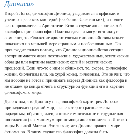
Диониса»
Второй Логос, философия Диониса, угадывается в орфизме, в
учениях греческих мистерий (особенно Элевсинских), и полнее
всего проявляется в Аристотеле. Если в случае аполлонической
квалификации философии Платона едва ли могут возникнуть
сомнения, то сближение аристотелизма с дионисийством может
показаться по меньшей мере странным и необоснованным. Так
происходит только потому, что Дионис и дионисийство сегодня
воспринимаются через поэтические, художественные, эстетические
образцы или картины вакхических оргий и экстатических
процессий. Если что-то с ним и сближают, то, скорее, философию
жизни, биологизм или, на худой конец, гилозоизм. Это значит, что
мы вообще не готовы принимать всерьез Диониса как философа и
не отдаем до конца отчета в структурной функции его в картине
философского мира.
Дело в том, что Дионису на философской карте трех Логосов
принадлежит средний мир, выше которого расположены
парадигмы, образцы, идеи, а ниже сомнительные и трудные для
постижения (как минимум при помощи аполлонического Логоса)
миры Великой Матери. Это значит, что Дионис правит в мире
феноменов. В таком случае его философия должна быть