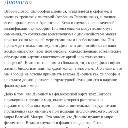
Диониса»
Второй Логос, философия Диониса, угадывается в орфизме, в
учениях греческих мистерий (особенно Элевсинских), и полнее
всего проявляется в Аристотеле. Если в случае аполлонической
квалификации философии Платона едва ли могут возникнуть
сомнения, то сближение аристотелизма с дионисийством может
показаться по меньшей мере странным и необоснованным. Так
происходит только потому, что Дионис и дионисийство сегодня
воспринимаются через поэтические, художественные, эстетические
образцы или картины вакхических оргий и экстатических
процессий. Если что-то с ним и сближают, то, скорее, философию
жизни, биологизм или, на худой конец, гилозоизм. Это значит, что
мы вообще не готовы принимать всерьез Диониса как философа и
не отдаем до конца отчета в структурной функции его в картине
философского мира.
Дело в том, что Дионису на философской карте трех Логосов
принадлежит средний мир, выше которого расположены
парадигмы, образцы, идеи, а ниже сомнительные и трудные для
постижения (как минимум при помощи аполлонического Логоса)
миры Великой Матери. Это значит, что Дионис правит в мире
феноменов. В таком случае его философия должна быть