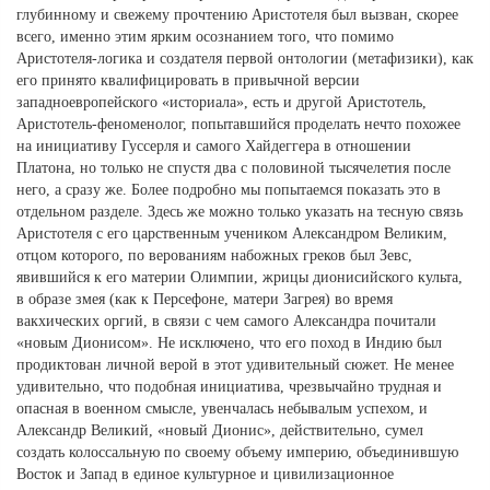
глубинному и свежему прочтению Аристотеля был вызван, скорее
всего, именно этим ярким осознанием того, что помимо
Аристотеля-логика и создателя первой онтологии (метафизики), как
его принято квалифицировать в привычной версии
западноевропейского «историала», есть и другой Аристотель,
Аристотель-феноменолог, попытавшийся проделать нечто похожее
на инициативу Гуссерля и самого Хайдеггера в отношении
Платона, но только не спустя два с половиной тысячелетия после
него, а сразу же. Более подробно мы попытаемся показать это в
отдельном разделе. Здесь же можно только указать на тесную связь
Аристотеля с его царственным учеником Александром Великим,
отцом которого, по верованиям набожных греков был Зевс,
явившийся к его материи Олимпии, жрицы дионисийского культа,
в образе змея (как к Персефоне, матери Загрея) во время
вакхических оргий, в связи с чем самого Александра почитали
«новым Дионисом». Не исключено, что его поход в Индию был
продиктован личной верой в этот удивительный сюжет. Не менее
удивительно, что подобная инициатива, чрезвычайно трудная и
опасная в военном смысле, увенчалась небывалым успехом, и
Александр Великий, «новый Дионис», действительно, сумел
создать колоссальную по своему объему империю, объединившую
Восток и Запад в единое культурное и цивилизационное