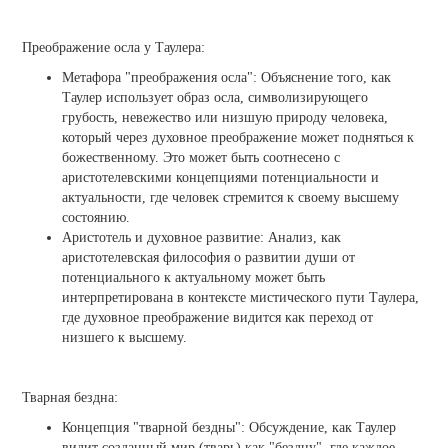
Преображение осла у Таулера:
Метафора "преображения осла": Объяснение того, как
Таулер использует образ осла, символизирующего
грубость, невежество или низшую природу человека,
который через духовное преображение может подняться к
божественному. Это может быть соотнесено с
аристотелевскими концепциями потенциальности и
актуальности, где человек стремится к своему высшему
состоянию.
Аристотель и духовное развитие: Анализ, как
аристотелевская философия о развитии души от
потенциального к актуальному может быть
интерпретирована в контексте мистического пути Таулера,
где духовное преображение видится как переход от
низшего к высшему.
Тварная бездна:
Концепция "тварной бездны": Обсуждение, как Таулер
видит созданный мир (тварь) как "бездну", где каждое