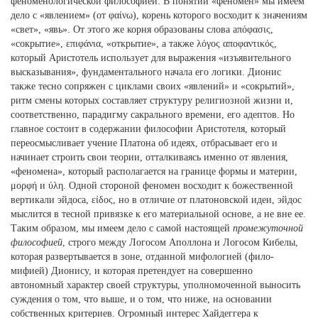
феноменологической философией. В понятии «феномен» мы имеем
дело с «явлением» (от φαίνω), корень которого восходит к значениям
«свет», «явь». От этого же корня образованы слова aπόφασις,
«сокрытие», επιφάνια, «открытие», а также λόγος αποφαντικός,
который Аристотель использует для выражения «изъявительного
высказывания», фундаментального начала его логики. Дионис
также тесно сопряжен с циклами своих «явлений» и «сокрытий»,
ритм смены которых составляет структуру религиозной жизни и,
соответственно, парадигму сакрального времени, его адептов. Но
главное состоит в содержании философии Аристотеля, который
переосмысливает учение Платона об идеях, отбрасывает его и
начинает строить свои теории, отталкиваясь именно от явления,
«феномена», который располагается на границе формы и материи,
μορφή и ύλη. Одной стороной феномен восходит к божественной
вертикали эйдоса, είδος, но в отличие от платоновской идеи, эйдос
мыслится в тесной привязке к его материальной основе, а не вне ее.
Таким образом, мы имеем дело с самой настоящей
промежуточной
философией
, строго между Логосом Аполлона и Логосом Кибелы,
которая развертывается в зоне, отданной мифологией (фило-
мифией) Дионису, и которая претендует на совершенно
автономный характер своей структуры, уполномоченной выносить
суждения о том, что выше, и о том, что ниже, на основании
собственных критериев. Огромный интерес Хайдеггера к