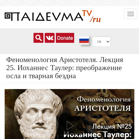
Перейти
Togg
к
/ru
navi
основному
содержанию
Феноменология Аристотеля. Лекция
25. Иоханнес Таулер: преображение
осла и тварная бездна