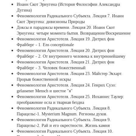
Иоанн Скот Эриугена (История Философии Александра
Дугина)
Феноменология Радикального Субъекта. Лекция 7. Иоанн
Скот Эриугена: дивизионы Природы
Доксы и парадоксы времени. Лекция 20. Иоанн Скот
Эриугена: четыре момента бытия. Возвращение/Воскрешение
Феноменология Аристотеля. Лекция 19. Дитрих фон
Фрайберг - 1. Ens conceptionale
Феноменология Аристотеля. Лекция 20. Дитрих фон
Фрайберг - 2. От внутреннего человека к внутреннейшему
Феноменология Аристотеля. Лекция 21. Дитрих фон
Фрайберг - 3. Человек божественный
Феноменология Аристотеля. Лекция 23. Майстер Экхарт.
Прорыв божественной искры
Феноменология Аристотеля. Лекция 24. Генрих Сузо:
gelassener Mensch и шестое "я"
Феноменология Аристотеля. Лекция 25. Иоханнес Таулер:
преображение осла и тварная бездна
Феноменология Радикального Субъекта. Лекция 8.
Парацельс-1. Mysterium Magnum. Регионы духов.
Феноменология Радикального Субъекта. Лекция 9.
Парацельс-2. Рай и его окрестности. Жизнь камня
Феноменология Радикального Субъекта. Лекция 10.