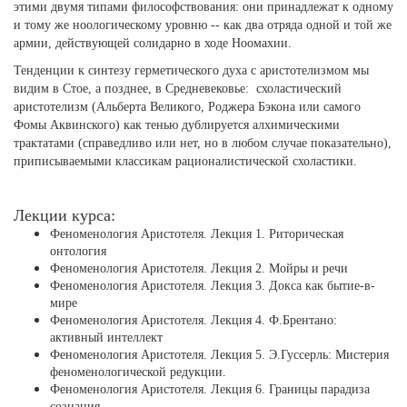
этими двумя типами философствования: они принадлежат к одному
и тому же ноологическому уровню -- как два отряда одной и той же
армии, действующей солидарно в ходе Ноомахии.
Тенденции к синтезу герметического духа с аристотелизмом мы
видим в Стое, а позднее, в Средневековье: схоластический
аристотелизм (Альберта Великого, Роджера Бэкона или самого
Фомы Аквинского) как тенью дублируется алхимическими
трактатами (справедливо или нет, но в любом случае показательно),
приписываемыми классикам рационалистической схоластики.
Лекции курса:
Феноменология Аристотеля. Лекция 1. Риторическая
онтология
Феноменология Аристотеля. Лекция 2. Мойры и речи
Феноменология Аристотеля. Лекция 3. Докса как бытие-в-
мире
Феноменология Аристотеля. Лекция 4. Ф.Брентано:
активный интеллект
Феноменология Аристотеля. Лекция 5. Э.Гуссерль: Мистерия
феноменологической редукции.
Феноменология Аристотеля. Лекция 6. Границы парадиза
сознания