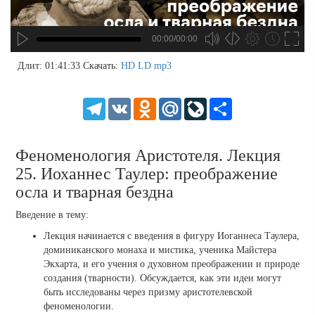
00:00/00:00
no source
no source
no source
no source
no source
no source
no source
no source
no source
no source
no source
no source
no source
no source
no source
no source
no source
no source
no source
no source
MP3
2
Длит: 01:41:33
Скачать:
HD
LD
mp3
SD
1.5
HD
1.25
Telegram
VK
Odnoklassniki
Mail.Ru
LiveJournal
Share
normal
0.5
0.25
Феноменология Аристотеля. Лекция
25. Иоханнес Таулер: преображение
осла и тварная бездна
Введение в тему:
Лекция начинается с введения в фигуру Иоганнеса Таулера,
доминиканского монаха и мистика, ученика Майстера
Экхарта, и его учения о духовном преображении и природе
создания (тварности). Обсуждается, как эти идеи могут
быть исследованы через призму аристотелевской
феноменологии.