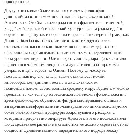
пространство.
Другую, несколько более позднюю, модель философии
дионисийского типа можно опознать в
герметизме
поздней
Античности. Это был своего рода синтез фрагментов египетской,
халдейской, иранской и греческой культур с целым рядом идей и
образов, почерпнутых из орфизма и арсенала мистерий. Гермес, как
Дионис, был богом, но в отличие от многих других богов
отличался онтологической подвижностью, полиморфностью,
способностью стремительного и динамического перемещения по
всем уровням мира – от Олимпа до глубин Тартара. Греки считали
Гермеса психопомпом, «водителем душ»: именно он провожал
умерших в ад, а героев на Олимп. Поэтому философия,
поставленная под его начала, также отличалась гибким
многообразием, динамичностью и диалектическим
полисемантизмом, свойственным среднему миру. Герметизм можно
представить как тень аристотелевской логической феноменологии:
здесь фило-мифия, образность, фигуры мистериального цикла и
загадочные метафоры планетно-минерального цикла используются
более охотно, нежели процедуры бодрствующего рассудка, с
которыми приоритетно оперирует Аристотель и его последователи.
Но существенное различие в стилистике не должно скрывать от нас
общности фундаментального парадигмального подхода между