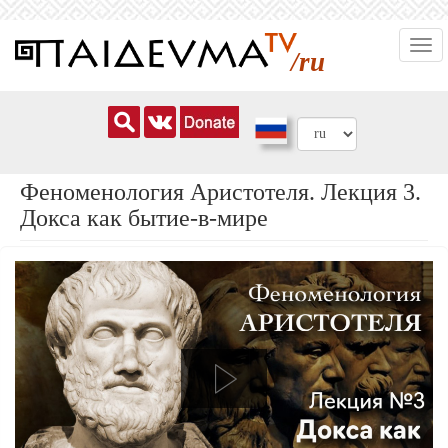
Перейти
Togg
к
/ru
navi
основному
содержанию
Феноменология Аристотеля. Лекция 3.
Докса как бытие-в-мире