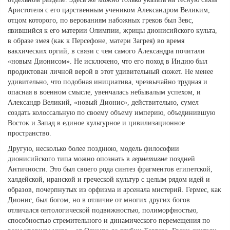
Аристотеля с его царственным учеником Александром Великим,
отцом которого, по верованиям набожных греков был Зевс,
явившийся к его материи Олимпии, жрицы дионисийского культа,
в образе змея (как к Персефоне, матери Загрея) во время
вакхических оргий, в связи с чем самого Александра почитали
«новым Дионисом». Не исключено, что его поход в Индию был
продиктован личной верой в этот удивительный сюжет. Не менее
удивительно, что подобная инициатива, чрезвычайно трудная и
опасная в военном смысле, увенчалась небывалым успехом, и
Александр Великий, «новый Дионис», действительно, сумел
создать колоссальную по своему объему империю, объединившую
Восток и Запад в единое культурное и цивилизационное
пространство.
Другую, несколько более позднюю, модель философии
дионисийского типа можно опознать в
герметизме
поздней
Античности. Это был своего рода синтез фрагментов египетской,
халдейской, иранской и греческой культур с целым рядом идей и
образов, почерпнутых из орфизма и арсенала мистерий. Гермес, как
Дионис, был богом, но в отличие от многих других богов
отличался онтологической подвижностью, полиморфностью,
способностью стремительного и динамического перемещения по