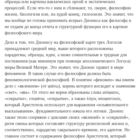
образцы или картины вакхических оргий и экстатических
процессий. Если что-то с ним и сближают, то, скорее, философию
жизни, биологизм или, на худой конец, гилозоизм. Это значит, что
мы вообще не готовы принимать всерьез Диониса как философа и
не отдаем до конца отчета в структурной функции его в картине
философского мира.
Дело в том, что Дионису на философской карте трех Логосов
принадлежит средний мир, выше которого расположены
парадигмы, образцы, идеи, а ниже сомнительные и трудные для
постижения (как минимум при помощи аполлонического Логоса)
миры Великой Матери. Это значит, что Дионис правит в мире
феноменов. В таком случае его философия должна быть
феноменологической философией. В понятии «феномен» мы имеем
дело с «явлением» (от φαίνω), корень которого восходит к значениям
«свет», «явь». От этого же корня образованы слова aπόφασις,
«сокрытие», επιφάνια, «открытие», а также λόγος αποφαντικός,
который Аристотель использует для выражения «изъявительного
высказывания», фундаментального начала его логики. Дионис
также тесно сопряжен с циклами своих «явлений» и «сокрытий»,
ритм смены которых составляет структуру религиозной жизни и,
соответственно, парадигму сакрального времени, его адептов. Но
главное состоит в содержании философии Аристотеля, который