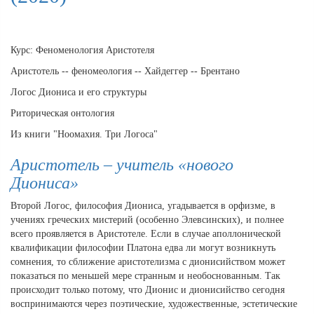
Курс: Феноменология Аристотеля
Аристотель -- феномеология -- Хайдеггер -- Брентано
Логос Диониса и его структуры
Риторическая онтология
Из книги "Ноомахия. Три Логоса"
Аристотель – учитель «нового
Диониса»
Второй Логос, философия Диониса, угадывается в орфизме, в
учениях греческих мистерий (особенно Элевсинских), и полнее
всего проявляется в Аристотеле. Если в случае аполлонической
квалификации философии Платона едва ли могут возникнуть
сомнения, то сближение аристотелизма с дионисийством может
показаться по меньшей мере странным и необоснованным. Так
происходит только потому, что Дионис и дионисийство сегодня
воспринимаются через поэтические, художественные, эстетические