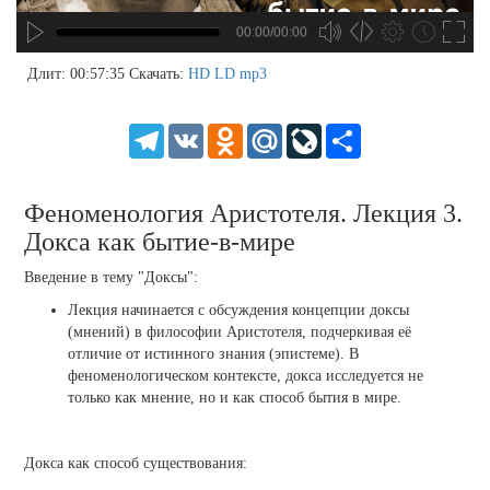
00:00/00:00
no source
no source
no source
no source
no source
no source
no source
no source
no source
no source
no source
no source
no source
no source
no source
no source
no source
no source
no source
no source
MP3
2
Длит: 00:57:35
Скачать:
HD
LD
mp3
SD
1.5
HD
1.25
Telegram
VK
Odnoklassniki
Mail.Ru
LiveJournal
Share
normal
0.5
0.25
Феноменология Аристотеля. Лекция 3.
Докса как бытие-в-мире
Введение в тему "Доксы":
Лекция начинается с обсуждения концепции доксы
(мнений) в философии Аристотеля, подчеркивая её
отличие от истинного знания (эпистеме). В
феноменологическом контексте, докса исследуется не
только как мнение, но и как способ бытия в мире.
Докса как способ существования: