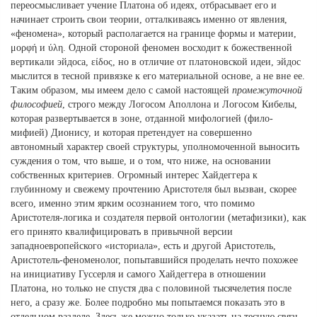
переосмысливает учение Платона об идеях, отбрасывает его и
начинает строить свои теории, отталкиваясь именно от явления,
«феномена», который располагается на границе формы и материи,
μορφή и ύλη. Одной стороной феномен восходит к божественной
вертикали эйдоса, είδος, но в отличие от платоновской идеи, эйдос
мыслится в тесной привязке к его материальной основе, а не вне ее.
Таким образом, мы имеем дело с самой настоящей
промежуточной
философией
, строго между Логосом Аполлона и Логосом Кибелы,
которая развертывается в зоне, отданной мифологией (фило-
мифией) Дионису, и которая претендует на совершенно
автономный характер своей структуры, уполномоченной выносить
суждения о том, что выше, и о том, что ниже, на основании
собственных критериев. Огромный интерес Хайдеггера к
глубинному и свежему прочтению Аристотеля был вызван, скорее
всего, именно этим ярким осознанием того, что помимо
Аристотеля-логика и создателя первой онтологии (метафизики), как
его принято квалифицировать в привычной версии
западноевропейского «историала», есть и другой Аристотель,
Аристотель-феноменолог, попытавшийся проделать нечто похожее
на инициативу Гуссерля и самого Хайдеггера в отношении
Платона, но только не спустя два с половиной тысячелетия после
него, а сразу же. Более подробно мы попытаемся показать это в
отдельном разделе. Здесь же можно только указать на тесную связь