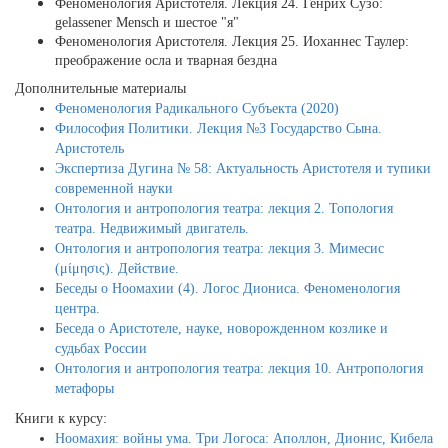
Феноменология Аристотеля. Лекция 24. Генрих Сузо:
gelassener Mensch и шестое "я"
Феноменология Аристотеля. Лекция 25. Иоханнес Таулер:
преображение осла и тварная бездна
Дополнительные материалы
Феноменология Радикального Субъекта (2020)
Философия Политики. Лекция №3 Государство Сына.
Аристотель
Экспертиза Дугина № 58: Актуальность Аристотеля и тупики
современной науки
Онтология и антропология театра: лекция 2. Топология
театра. Недвижимый двигатель.
Онтология и антропология театра: лекция 3. Мимесис
(μίμησις). Действие.
Беседы о Ноомахии (4). Логос Диониса. Феноменология
центра.
Беседа о Аристотеле, науке, новорожденном козлике и
судьбах России
Онтология и антропология театра: лекция 10. Антропология
метафоры
Книги к курсу:
Ноомахия: войны ума. Три Логоса: Аполлон, Дионис, Кибела