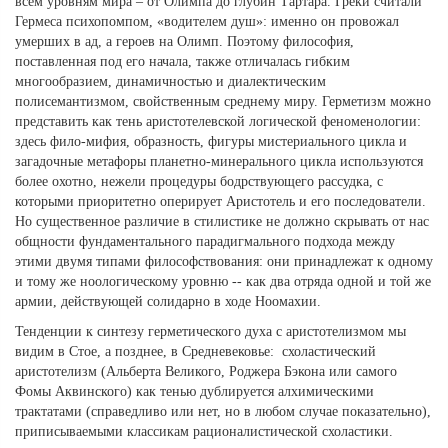
всем уровням мира – от Олимпа до глубин Тартара. Греки считали
Гермеса психопомпом, «водителем душ»: именно он провожал
умерших в ад, а героев на Олимп. Поэтому философия,
поставленная под его начала, также отличалась гибким
многообразием, динамичностью и диалектическим
полисемантизмом, свойственным среднему миру. Герметизм можно
представить как тень аристотелевской логической феноменологии:
здесь фило-мифия, образность, фигуры мистериального цикла и
загадочные метафоры планетно-минерального цикла используются
более охотно, нежели процедуры бодрствующего рассудка, с
которыми приоритетно оперирует Аристотель и его последователи.
Но существенное различие в стилистике не должно скрывать от нас
общности фундаментального парадигмального подхода между
этими двумя типами философствования: они принадлежат к одному
и тому же ноологическому уровню -- как два отряда одной и той же
армии, действующей солидарно в ходе Ноомахии.
Тенденции к синтезу герметического духа с аристотелизмом мы
видим в Стое, а позднее, в Средневековье: схоластический
аристотелизм (Альберта Великого, Роджера Бэкона или самого
Фомы Аквинского) как тенью дублируется алхимическими
трактатами (справедливо или нет, но в любом случае показательно),
приписываемыми классикам рационалистической схоластики.