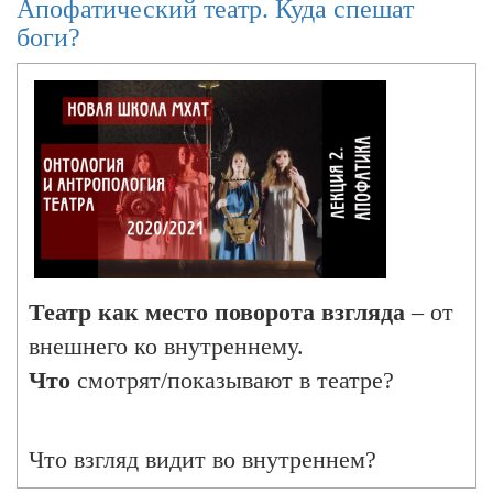
θέητρον. Греческий
Апофатический театр. Куда спешат
Ироническая онтология. Гипербола,
боги?
антифраза, гипербат.
Θεάομαι - to view
from Proto-Indo-European
*dʰeh
₂
u-.
See
θαῦμα (thaûma) for more.
θαῦμα
Театр как место поворота взгляда
– от
внешнего ко внутреннему.
Что
смотрят/показывают в театре?
Perhaps from Proto-Indo-European
*dʰeh
₂
u-
(whence θεάομαι (theáomai), θῆβος
(thêbos), θήγεια (thḗgeia)), extension of
Что взгляд видит во внутреннем?
*dʰeh
₂
-,
whence with other extensions are