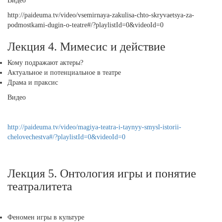
Видео
http://paideuma.tv/video/vsemirnaya-zakulisa-chto-skryvaetsya-za-
podmostkami-dugin-o-teatre#/?playlistId=0&videoId=0
Лекция 4. Мимесис и действие
Кому подражают актеры?
Актуальное и потенциальное в театре
Драма и праксис
Видео
http://paideuma.tv/video/magiya-teatra-i-taynyy-smysl-istorii-
chelovechestva#/?playlistId=0&videoId=0
Лекция 5. Онтология игры и понятие
театралитета
Феномен игры в культуре