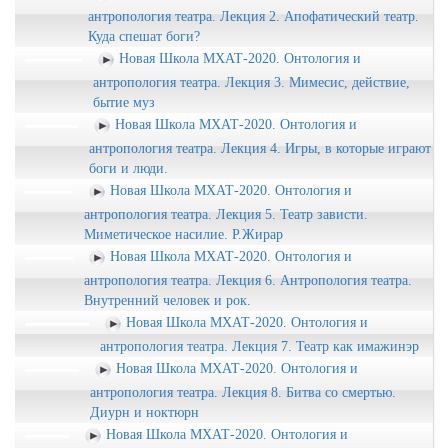
повседневной действительности
антропология театра. Лекция 2. Апофатический театр.
metus, -ūs f. (/m.) `Furcht, Besorgnis'
Куда спешат боги?
Рок
Новая Школа МХАТ-2020. Онтология и
смотреть (внимательно)
антропология театра. Лекция 3. Мимесис, действие,
Мы живемъ здесь въ безднахъ ночи и
бытие муз
Новая Школа МХАТ-2020. Онтология и
ждемъ того, что должно случиться.
Lithuanian: matī́ti `sehen, absehen,
антропология театра. Лекция 4. Игры, в которые играют
Дело уже не идетъ о воле, мы на тысячи
боги и люди.
einsehen', dial. matù- 'gut sehend', matrù-
Новая Школа МХАТ-2020. Онтология и
верстъ выше ея, въ области, где сама
`vorsichtig'
антропология театра. Лекция 5. Театр зависти.
воля наиболее спелый плодъ судьбы.
Миметическое насилие. Р.Жирар
Lettish: mast (matu) `fühlen, wahrnehmen',
Новая Школа МХАТ-2020. Онтология и
антропология театра. Лекция 6. Антропология театра.
matît (-u, -ĩju) 'fühlen, empfinden, merken'
Внутренний человек и рок.
Вся драма это о противостоянии души
baltet-meaning,baltet-prnum,baltet-
Новая Школа МХАТ-2020. Онтология и
с роком
антропология театра. Лекция 7. Театр как имажинэр
lith,baltet-lett,
Новая Школа МХАТ-2020. Онтология и
Трагедия взгляд со стороны души. Это
антропология театра. Лекция 8. Битва со смертью.
слезы – это Гераклит
Диурн и ноктюрн
Новая Школа МХАТ-2020. Онтология и
Взгляд – глядение