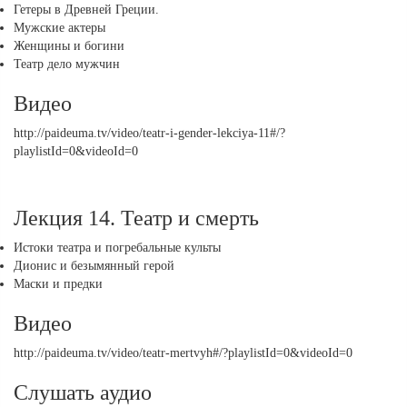
Гетеры в Древней Греции.
Мужские актеры
Женщины и богини
Театр дело мужчин
Видео
http://paideuma.tv/video/teatr-i-gender-lekciya-11#/?
playlistId=0&videoId=0
Лекция 14. Театр и смерть
Истоки театра и погребальные культы
Дионис и безымянный герой
Маски и предки
Видео
http://paideuma.tv/video/teatr-mertvyh#/?playlistId=0&videoId=0
Слушать аудио