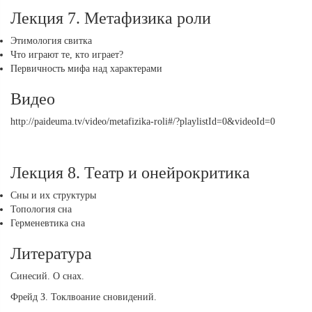
Лекция 7. Метафизика роли
Этимология свитка
Что играют те, кто играет?
Первичность мифа над характерами
Видео
http://paideuma.tv/video/metafizika-roli#/?playlistId=0&videoId=0
Лекция 8. Театр и онейрокритика
Сны и их структуры
Топология сна
Герменевтика сна
Литература
Синесий. О снах.
Фрейд З. Токлвоание сновидений.