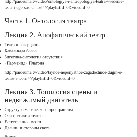
http://paideuma.tv/video/ontologiya-i-antropologiya-teatra-vvedenie-
teatr-i-ego-sushchnost#/?playlistId=0&videoId=0
Часть 1. Онтология театра
Лекция 2. Апофатический театр
Театр и созерцание
Кавалькада богов
Зигетика/онтология отсутствия
«Парменид» Платона
http://paideuma.tv/video/taynoe-neponyatnoe-zagadochnoe-dugin-o-
teatre-i-teorii#/?playlistId=0&videoId=0
Лекция 3. Топология сцены и
недвижимый двигатель
Структура магического пространства
Оси и стихии театра
Естественное место
Дзанни и стороны света