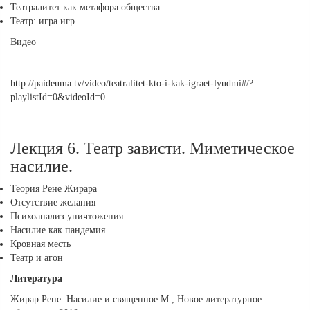
Театралитет как метафора общества
Театр: игра игр
Видео
http://paideuma.tv/video/teatralitet-kto-i-kak-igraet-lyudmi#/?
playlistId=0&videoId=0
Лекция 6. Театр зависти. Миметическое
насилие.
Теория Рене Жирара
Отсутствие желания
Психоанализ уничтожения
Насилие как пандемия
Кровная месть
Театр и агон
Литература
Жирар Рене. Насилие и священное М., Новое литературное