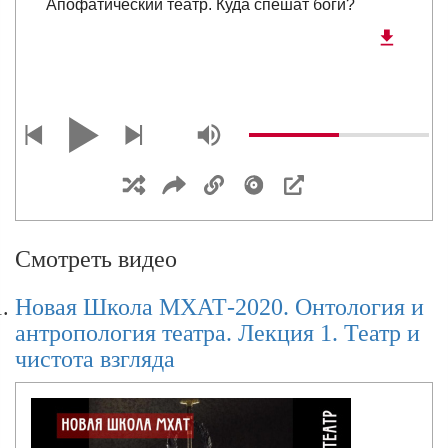
Апофатический театр. Куда спешат боги?
Новая Школа МХАТ-2020. Онтология и
антропология театра. Лекция 3. Мимесис,
действие, бытие муз
Новая Школа МХАТ-2020. Онтология и
антропология театра. Лекция 4. Игры, в
Смотреть видео
которые играют боги и люди.
Новая Школа МХАТ-2020. Онтология и
антропология театра. Лекция 1. Театр и
Новая Школа МХАТ-2020. Онтология и
чистота взгляда
антропология театра. Лекция 5. Театр
зависти. Миметическое насилие. Р.Жирар