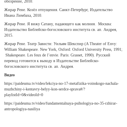
обозрение, 2010.
Жирар Рене. Козёл отпущения. Санкт-Петербург, Издательство
Ивана Лимбаха, 2010.
Жирар Рене. Я вижу Сатану, падающего как молния. Москва:
Издательство Библейско-богословского института св. ап. Андрея,
2015.
Жирар Рене. Театр Зависти: Уильям Шекспир (A Theater of Envy:
William Shakespeare. New York, Oxford: Oxford University Press, 1991;
Shakespeare. Les feux de l’envie. Paris: Grasset, 1990). Русский
перевод готовится к выходу в Издательстве Библейско-
богословского института св. ап. Андрея.
Видео
https://paideuma.tv/video/lekciya-no-17-metafizika-voinskogo-nachala-
muzhchiny-i-kentavry-belyy-kon-serdce-sprava#/?
playlistId=0&videoId=0
https://paideuma.tv/video/fundamentalnaya-psihologiya-no-35-rzhirar-
antropologiya-nasiliya