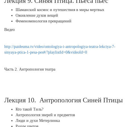
Лекция 9. Синяя Птица. Пьеса пьес
Шаманский космос и путешествия в миры мертвых
Оживление духов вещей
Феменоменология превращений
Видео
http://paideuma.tv/video/ontologiya-i-antropologiya-teatra-lekciya-7-
sinyaya-ptica-1-pesa-pes#/?playlistId=0&videoId=0
Часть 2. Антропология театра
Лекция 10. Антропология Синей Птицы
Кто такой Тиль?
Антропология зверей и предметов
Люди и духи Метерлинка
Разум цветов