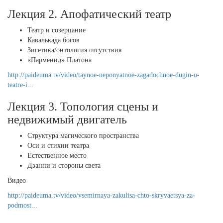
Лекция 2. Апофатический театр
Театр и созерцание
Кавалькада богов
Зигетика/онтология отсутствия
«Парменид» Платона
http://paideuma.tv/video/taynoe-neponyatnoe-zagadochnoe-dugin-o-
teatre-i...
Лекция 3. Топология сцены и
недвижимый двигатель
Структура магического пространства
Оси и стихии театра
Естественное место
Дзанни и стороны света
Видео
http://paideuma.tv/video/vsemirnaya-zakulisa-chto-skryvaetsya-za-
podmost...