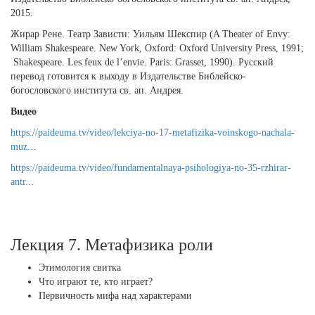
2015.
Жирар Рене. Театр Зависти: Уильям Шекспир (A Theater of Envy:
William Shakespeare. New York, Oxford: Oxford University Press, 1991;
Shakespeare. Les feux de l’envie. Paris: Grasset, 1990). Русский
перевод готовится к выходу в Издательстве Библейско-
богословского института св. ап. Андрея.
Видео
https://paideuma.tv/video/lekciya-no-17-metafizika-voinskogo-nachala-
muz...
https://paideuma.tv/video/fundamentalnaya-psihologiya-no-35-rzhirar-
antr...
Лекция 7. Метафизика роли
Этимология свитка
Что играют те, кто играет?
Первичность мифа над характерами