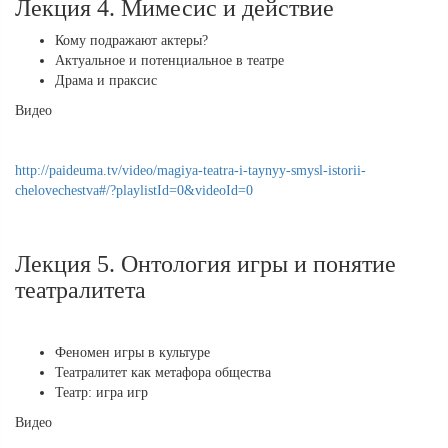
Лекция 4. Мимесис и действие
Кому подражают актеры?
Актуальное и потенциальное в театре
Драма и праксис
Видео
http://paideuma.tv/video/magiya-teatra-i-taynyy-smysl-istorii-
chelovechestva#/?playlistId=0&videoId=0
Лекция 5. Онтология игры и понятие
театралитета
Феномен игры в культуре
Театралитет как метафора общества
Театр: игра игр
Видео