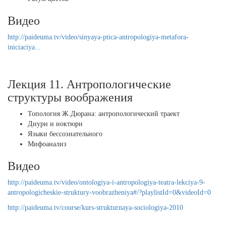
Видео
http://paideuma.tv/video/sinyaya-ptica-antropologiya-metafora-
iniciaciya...
Лекция 11. Антропологические
структуры воображения
Топология Ж.Дюрана: антропологический траект
Диурн и ноктюрн
Языки бессознательного
Мифоанализ
Видео
http://paideuma.tv/video/ontologiya-i-antropologiya-teatra-lekciya-9-
antropologicheskie-struktury-voobrazheniya#/?playlistId=0&videoId=0
http://paideuma.tv/course/kurs-strukturnaya-sociologiya-2010