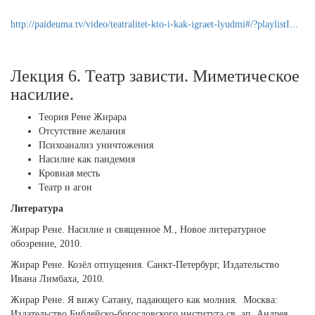
http://paideuma.tv/video/teatralitet-kto-i-kak-igraet-lyudmi#/?playlistI...
Лекция 6. Театр зависти. Миметическое
насилие.
Теория Рене Жирара
Отсутствие желания
Психоанализ уничтожения
Насилие как пандемия
Кровная месть
Театр и агон
Литература
Жирар Рене. Насилие и священное М., Новое литературное
обозрение, 2010.
Жирар Рене. Козёл отпущения. Санкт-Петербург, Издательство
Ивана Лимбаха, 2010.
Жирар Рене. Я вижу Сатану, падающего как молния. Москва:
Издательство Библейско-богословского института св. ап. Андрея,