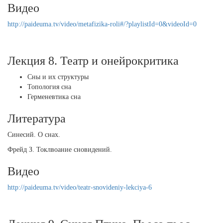
Видео
http://paideuma.tv/video/metafizika-roli#/?playlistId=0&videoId=0
Лекция 8. Театр и онейрокритика
Сны и их структуры
Топология сна
Герменевтика сна
Литература
Синесий. О снах.
Фрейд З. Токлвоание сновидений.
Видео
http://paideuma.tv/video/teatr-snovideniy-lekciya-6