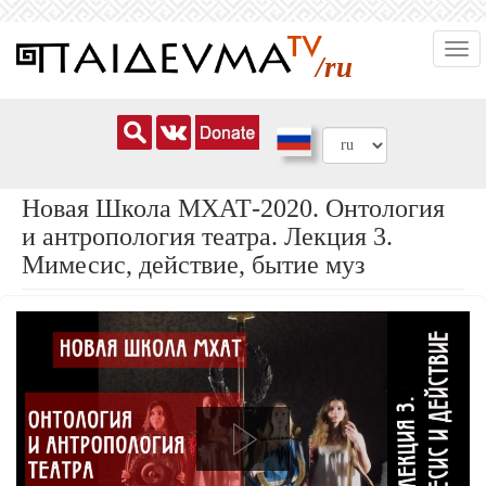
Перейти
Togg
к
/ru
navi
основному
содержанию
Новая Школа МХАТ-2020. Онтология
и антропология театра. Лекция 3.
Мимесис, действие, бытие муз