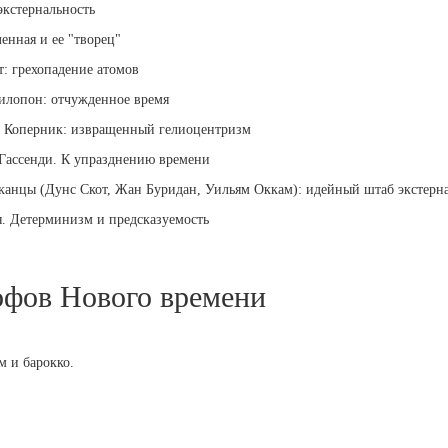
экстернальность
ленная и ее "творец"
т: грехопадение атомов
Филопон: отчужденное время
ай Коперник: извращенный гелиоцентризм
/Гассенди. К упразднению времени
сканцы (Дунс Скот, Жан Буридан, Уильям Оккам): идейный штаб экстерн
я. Детерминизм и предсказуемость
офов Нового времени
м и барокко.