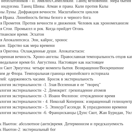
я неоплатоников - II. Ямвлих/Симпликий. Танец мгновений. Мера бытия
я индуизма. Танец Шивы. Атман и прана. Кали против Калы
оны Луны. Дифракция вечности. Масштабности циклов
я Ирана. Линейность битвы белого и черного бога.
я Прометея. Против вечности и движения. Человек как хрономеханизм
я Стои. Промысел и рок. Когда прийдет Огонь
тианское время. Эсхатон
я Апокалипсиса. Эон, кайрос, хронос
хон. Царство как мера времени
мя Оригена. Охлажденные души. Апокатастасис
оренная вечность. Хроно-ангелы. Православная темпоральность отцов к
ведальное время бл. Августина. Настоящее как настоящее
нн Скот Эриугена: четыре момента бытия. Возвращение/Воскрешение
им де Флора. Темпоральная граница европейского историала
лей: одержимость часами. Бросок в экстернальность
логия экстернальности -1. Злая Вселенная и ее "творец"
логия экстернальности -2. Демокрит: грехопадение атомов
алогия экстернальности -3. Иоанн Филопон: отчужденное время
алогия экстернальности - 4. Николай Коперник: извращенный гелиоцент
алогия экстернальности - 5. Эпикур/Гассенди. К упразднению времени
алогия экстернальности -6. Францисканцы (Дунс Скот, Жан Буридан, Уи
к Ньютон: абсолютное (анти)время. Детерминизм и предсказуемость
к Ньютон-2: экстернальный бог