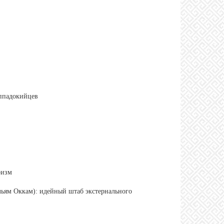
аппадокийцев
ризм
льям Оккам): идейный штаб экстернального