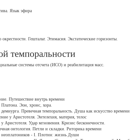
тива. Язык эфира
 окрестности. Гештальт. Этимасия. Экстатические горизонты.
ой темпоральности
иальные системы отсчета (ИСО) и реабилитация масс.
ние. Путешествие внутрь времени
Платона. Эон, хронс, хора.
 демиурга. Превечная темпоральность. Душа как искусство времени
ние у Аристотеля. Энтелехия, материя, телос
 у Аристотеля. Удар мгновения. Кризис бесконечности.
чная онтология. Петли и складки. Риторика времени
 неоплатоников - I. Плотин: жизнь Души