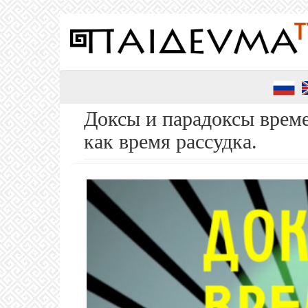
Перейти
к
основному
содержанию
Доксы и парадоксы време
как время рассудка.