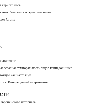
 черного бога.
ижения. Человек как хрономеханизм
йдет Огонь
ос
катастасис
равославная темпоральность отцов каппадокийцев
тоящее как настоящее
бытия. Возвращение/Воскрешение
сти
 европейского историала