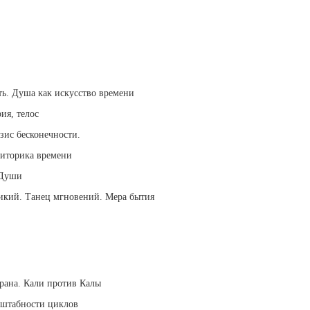
ть. Душа как искусство времени
ия, телос
зис бесконечности.
Риторика времени
 Души
ликий. Танец мгновений. Мера бытия
рана. Кали против Калы
сштабности циклов