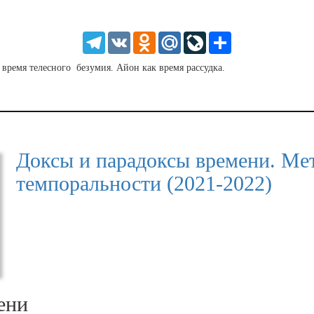
SD
1.5
HD
1.25
Telegram
VK
Odnoklassniki
Mail.Ru
LiveJournal
Share
normal
0.5
время телесного безумия. Айон как время рассудка.
0.25
Доксы и парадоксы времени. Ме
темпоральности (2021-2022)
ени