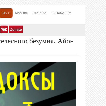
LIVE
Музыка
RadioRA
О Пαιδευμα
телесного безумия. Айон