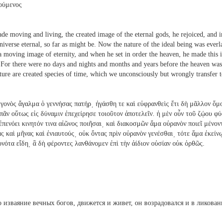
μούμενος
de moving and living, the created image of the eternal gods, he rejoiced, and i
niverse eternal, so far as might be. Now the nature of the ideal being was everlas
a moving image of eternity, and when he set in order the heaven, he made this
me. For there were no days and nights and months and years before the heaven wa
uture are created species of time, which we unconsciously but wrongly transfer t
εγονὸς ἄγαλμα ὁ γεννήσας πατήρ͵ ἠγάσθη τε καὶ εὐφρανθεὶς ἔτι δὴ μᾶλλον ὅ
 πᾶν οὕτως εἰς δύναμιν ἐπεχείρησε τοιοῦτον ἀποτελεῖν. ἡ μὲν οὖν τοῦ ζῴου φύ
πενόει κινητόν τινα αἰῶνος ποιῆσαι͵ καὶ διακοσμῶν ἅμα οὐρανὸν ποιεῖ μένοντ
ς καὶ μῆνας καὶ ἐνιαυτούς͵ οὐκ ὄντας πρὶν οὐρανὸν γενέσθαι͵ τότε ἅμα ἐκείν
γονότα εἴδη͵ ἃ δὴ φέροντες λανθάνομεν ἐπὶ τὴν ἀίδιον οὐσίαν οὐκ ὀρθῶς.
 изваяние вечных богов, движется и живет, он возрадовался и в ликова