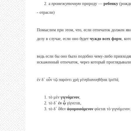
а
промежуточную
природу —
ребенку
(рожд
- отрасли)
Помыслим при этом, что, если отпечаток должен яви
делу в случае, если оно будет
чуждо всех форм
, кот
ведь если бы оно было подобно чему-либо привходящ
искаженный отпечаток, через который проглядывали
ἐν δ᾽ οὖν τῷ παρόντι χρὴ
γένη
διανοηθῆναι
τριττά
,
τὸ μὲν
γιγνόμενον
,
τὸ δ᾽
ἐν ᾧ
γίγνεται,
τὸ δ᾽ ὅθεν
ἀφομοιούμενον
φύεται τὸ γιγνόμενον.