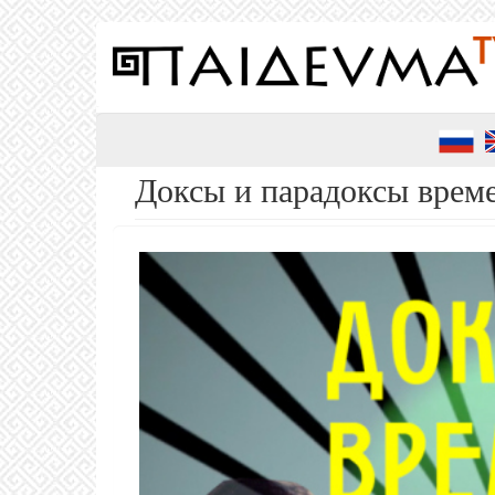
Перейти
к
основному
содержанию
Доксы и парадоксы време