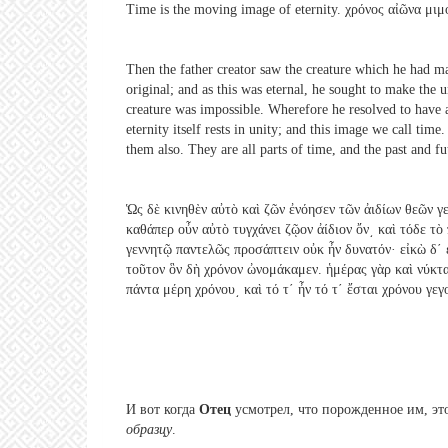
Time is the moving image of eternity. χρόνος αἰῶνα μι
Then the father creator saw the creature which he had ma
original; and as this was eternal, he sought to make the u
creature was impossible. Wherefore he resolved to have 
eternity itself rests in unity; and this image we call ti
them also. They are all parts of time, and the past and f
Ὡς δὲ κινηθὲν αὐτὸ καὶ ζῶν ἐνόησεν τῶν ἀιδίων θεῶν γ
καθάπερ οὖν αὐτὸ τυγχάνει ζῷον ἀίδιον ὄν͵ καὶ τόδε τὸ
γεννητῷ παντελῶς προσάπτειν οὐκ ἦν δυνατόν· εἰκὼ δ΄ ἐ
τοῦτον ὃν δὴ χρόνον ὠνομάκαμεν. ἡμέρας γὰρ καὶ νύκτα
πάντα μέρη χρόνου͵ καὶ τό τ΄ ἦν τό τ΄ ἔσται χρόνου γε
И вот когда
Отец
усмотрел, что порожденное им, это
образцу
.