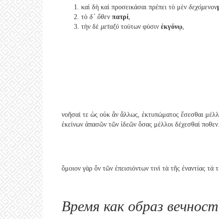
καὶ δὴ καὶ προσεικάσαι πρέπει τὸ μὲν
δεχόμενον
τὸ
δ᾽ ὅθεν
πατρί
,
τὴν δὲ
μεταξὺ
τούτων φύσιν
ἐκγόνῳ
,
νοῆσαί τε ὡς οὐκ ἂν ἄλλως, ἐκτυπώματος ἔσεσθαι μέλλο
ἐκείνων ἁπασῶν τῶν ἰδεῶν ὅσας μέλλοι δέχεσθαί ποθεν
ὅμοιον γὰρ ὂν τῶν ἐπεισιόντων τινὶ τὰ τῆς ἐναντίας τά
Время как образ вечност