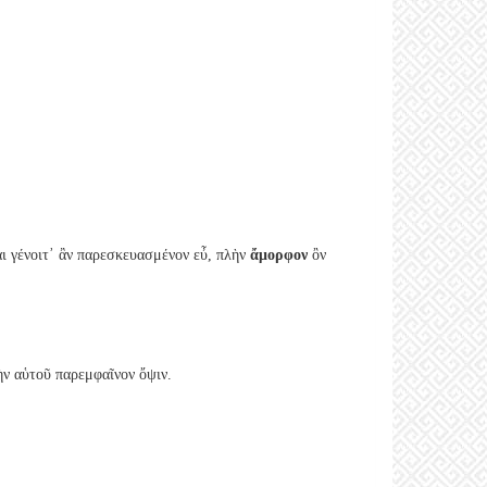
αι γένοιτ᾽ ἂν παρεσκευασμένον εὖ, πλὴν
ἄμορφον
ὂν
τὴν αὑτοῦ παρεμφαῖνον ὄψιν.