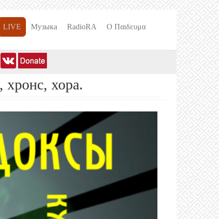
LIVE
Музыка
RadioRA
О Пαιδευμα
 хронс, хора.