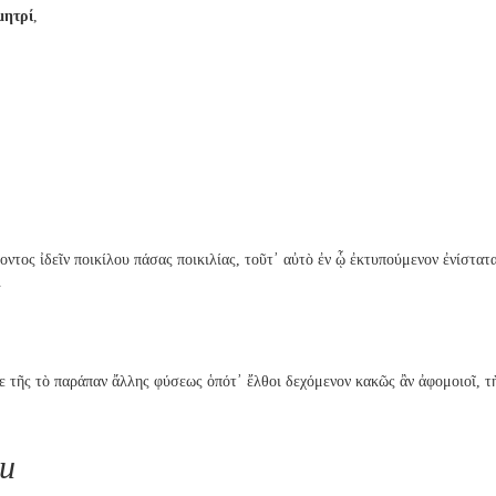
μητρί
,
ντος ἰδεῖν ποικίλου πάσας ποικιλίας, τοῦτ᾽ αὐτὸ ἐν ᾧ ἐκτυπούμενον ἐνίστατ
.
 τε τῆς τὸ παράπαν ἄλλης φύσεως ὁπότ᾽ ἔλθοι δεχόμενον κακῶς ἂν ἀφομοιοῖ, 
и