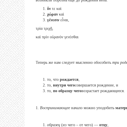
возникли порознь еще до рождения неба.
ὄν
τε καὶ
χώραν
καὶ
γένεσιν
εἶναι,
τρία τριχῇ,
καὶ πρὶν οὐρανὸν γενέσθαι
Теперь же нам следует мысленно обособить
три род
то, что
рождается
,
то,
внутри чего
совершается рождение, и
то,
по образцу
чего
возрастает рождающееся.
1.
Воспринимающее
начало можно уподобить
матер
образец
(из чего – от чего) —
отцу
,