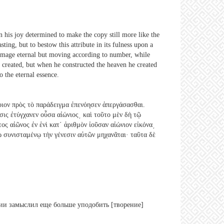
n his joy determined to make the copy still more like the
ting, but to bestow this attribute in its fulness upon a
 image eternal but moving according to number, while
s created, but when he constructed the heaven he created
o the eternal essence.
μοιον πρὸς τὸ παράδειγμα ἐπενόησεν ἀπεργάσασθαι.
σις ἐτύγχανεν οὖσα αἰώνιος͵ καὶ τοῦτο μὲν δὴ τῷ
ος αἰῶνος ἐν ἑνὶ κατ΄ ἀριθμὸν ἰοῦσαν αἰώνιον εἰκόνα͵
ῳ συνισταμένῳ τὴν γένεσιν αὐτῶν μηχανᾶται· ταῦτα δὲ
нии замыслил еще больше уподобить [творение]