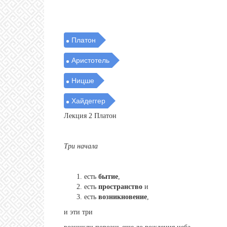
Платон
Аристотель
Ницше
Хайдеггер
Лекция 2 Платон
Три начала
есть
бытие
,
есть
пространство
и
есть
возникновение
,
и эти три