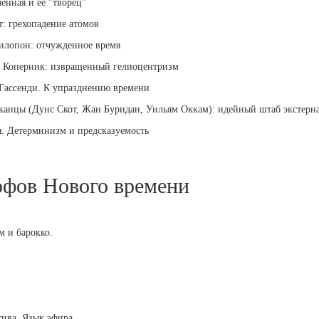
ленная и ее "творец"
т: грехопадение атомов
Филопон: отчужденное время
ай Коперник: извращенный гелиоцентризм
/Гассенди. К упразднению времени
сканцы (Дунс Скот, Жан Буридан, Уильям Оккам): идейный штаб экстерн
я. Детерминизм и предсказуемость
офов Нового времени
м и барокко.
тива. Язык эфира