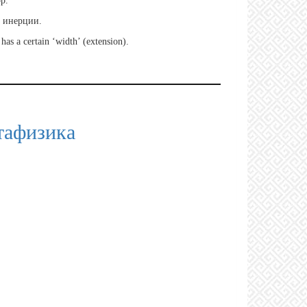
р.
 инерции.
has a certain ‘width’ (extension).
тафизика