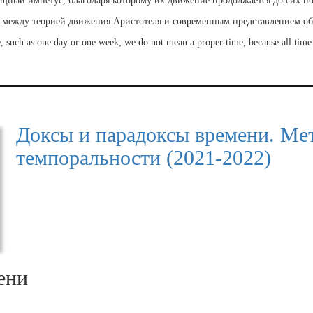
щный импетус, благодаря которому их движение продолжается до сих по
 между теорией движения Аристотеля и современным представлением об
e, such as one day or one week; we do not mean a proper time, because all time 
Доксы и парадоксы времени. Ме
темпоральности (2021-2022)
ени