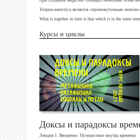
При создании мира Бог сообщил небесным телам мо
Теория импетуса является «промежуточным звеном»
What is together in time is that which is in the same tim
Курсы и циклы
Доксы и парадоксы врем
Лекция 1. Введение. Путешествие внутрь времени