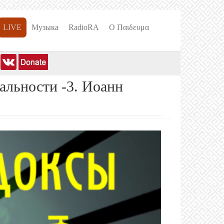
LIVE
Музыка
RadioRA
О Пαιδευμα
альности -3. Иоанн