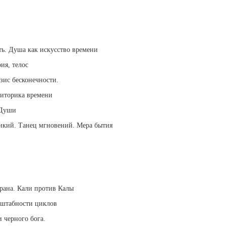
ть. Душа как искусство времени
ия, телос
зис бесконечности.
Риторика времени
 Души
ликий. Танец мгновений. Мера бытия
рана. Кали против Калы
сштабности циклов
 черного бога.