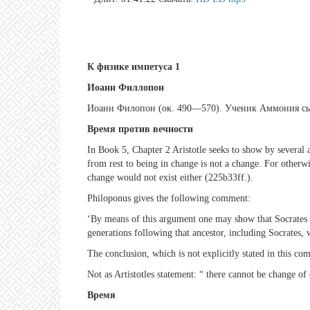
К физике импетуса 1
Иоанн Филлопон
Иоанн Филопон (ок. 490—570). Ученик Аммония сын
Время против вечности
In Book 5, Chapter 2 Aristotle seeks to show by several a
from rest to being in change is not a change. For otherw
change would not exist either (225b33ff.).
Philoponus gives the following comment:
‘By means of this argument one may show that Socrates ca
generations following that ancestor, including Socrates, w
The conclusion, which is not explicitly stated in this co
Not as Artistotles statement: “ there cannot be change o
Время