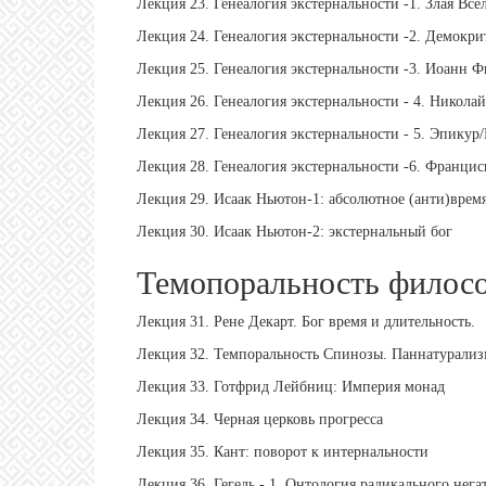
Лекция 23. Генеалогия экстернальности -1. Злая Все
Лекция 24. Генеалогия экстернальности -2. Демокри
Лекция 25. Генеалогия экстернальности -3. Иоанн 
Лекция 26. Генеалогия экстернальности - 4. Никол
Лекция 27. Генеалогия экстернальности - 5. Эпикур
Лекция 28. Генеалогия экстернальности -6. Франци
Лекция 29. Исаак Ньютон-1: абсолютное (анти)врем
Лекция 30. Исаак Ньютон-2: экстернальный бог
Темопоральность филос
Лекция 31. Рене Декарт. Бог время и длительность.
Лекция 32. Темпоральность Спинозы. Паннатурализ
Лекция 33. Готфрид Лейбниц: Империя монад
Лекция 34. Черная церковь прогресса
Лекция 35. Кант: поворот к интернальности
Лекция 36. Гегель - 1. Онтология радикального нега