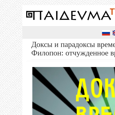
Перейти
к
основному
содержанию
Доксы и парадоксы време
Филопон: отчужденное в