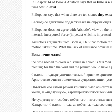
In Chapter 14 of Book 4 Aristotle says that as
time is a
time would exist.
Philoponus says that when there are ten stones
they exist
Свободное движение поддерживает не окружающая сре
Philoponus does not agree with Aristotle’s view on the 
internal, incorporeal force (impetus) which is impressed
Aristotle’s arguments from Book 4, Ch.8 that motion thro
motion takes time. What the lack of resistance obviates i
Бесконечно малое!
the time needed to cover a distance in a void is
less than
plenum; for then the void and the plenum would have a p
Филопон подверг уничижительной критике аристоте
Аристотелю считал возможным существование пуст
Объектом его самой резкой критики было аристотел
конец, и «надлунную», характеризующуюся вечным
Не существует и особого небесного, пятого элемент
Конкретно, Филопон полагал небесные тела состоящ