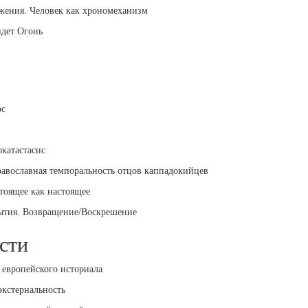
ижения. Человек как хрономеханизм
йдет Огонь
ос
катастасис
равославная темпоральность отцов каппадокийцев
тоящее как настоящее
бытия. Возвращение/Воскрешение
сти
 европейского историала
экстернальность