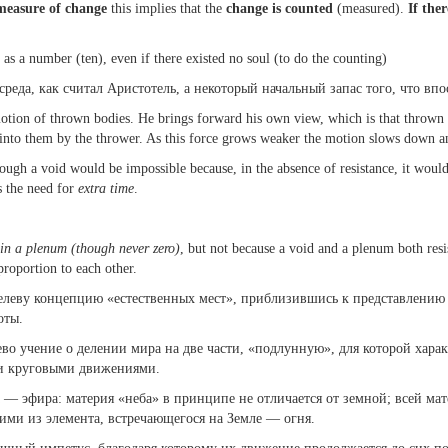
 measure of change
this implies that the
change is counted
(measured).
If the
as a number (ten), even if there existed no soul (to do the counting)
да, как считал Аристотель, а некоторый начальный запас того, что впо
motion of thrown bodies. He brings forward his own view, which is that thrown 
 into them by the thrower. As this force grows weaker the motion slows down a
ugh a void would be impossible because, in the absence of resistance, it would 
s the need for
extra time
.
 in a plenum (though never zero)
, but not because a void and a plenum both resist
roportion to each other.
леву концепцию «естественных мест», приблизившись к представлению 
оты.
ево учение о делении мира на две части, «подлунную», для которой хар
и круговыми движениями.
а — эфира: материя «неба» в принципе не отличается от земной; всей ма
ими из элемента, встречающегося на Земле — огня.