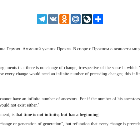
SD
1.5
HD
1.25
Telegram
VK
Odnoklassniki
Mail.Ru
LiveJournal
Share
normal
0.5
0.25
а Гермия. Аммоний ученик Прокла. В споре с Проклом о вечности мир
rguments that there is no change of change, irrespective of the sense in which ‘
ise every change would need an infinite number of preceding changes; this infi
nnot have an infinite number of ancestors. For if the number of his ancestors we
ould not exist either.’
mment, is that
time is not infinite, but has a beginning
.
f change or generation of generation”, but refutation that every change is prece