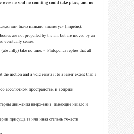
re were no soul no counting could take place, and no
следствии было названо «импетус» (impetus).
bodies are not propelled by the air, but are moved by an
nd eventually ceases.
(absurdly) take no time. - Philoponus replies that all
 the motion and a void resists it to a lesser extent than a
об абсолютном пространстве, и вопреки
актерны движения вверх-вниз, имеющие начало и
терии присуща та или иная степень тяжести.