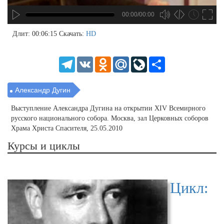
00:00/00:00
hd4320
hd2880
hd2160
hd1440
highres
hd1080
hd720
large
medium
small
tiny
no source
no source
no source
no source
no source
no source
no source
no source
no source
no source
no source
no source
no source
no source
no source
no source
no source
no source
no source
no source
2
Длит: 00:06:15
Скачать:
HD
1.5
1.25
Telegram
VK
Odnoklassniki
Mail.Ru
LiveJournal
Share
normal
0.5
0.25
Александр Дугин
Выступление Александра Дугина на открытии XIV Всемирного
русского национального собора. Москва, зал Церковных соборов
Храма Христа Спасителя, 25.05.2010
Курсы и циклы
Цикл: