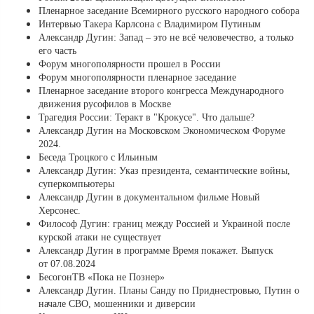
Пленарное заседание Всемирного русского народного собора
Интервью Такера Карлсона с Владимиром Путиным
Александр Дугин: Запад – это не всё человечество, а только
его часть
Форум многополярности прошел в России
Форум многополярности пленарное заседание
Пленарное заседание второго конгресса Международного
движения русофилов в Москве
Трагедия России: Теракт в "Крокусе". Что дальше?
Александр Дугин на Московском Экономическом Форуме
2024.
Беседа Троцкого с Ильиным
Александр Дугин: Указ президента, семантические войны,
суперкомпьютеры
Александр Дугин в документальном фильме Новый
Херсонес.
Философ Дугин: границ между Россией и Украиной после
курской атаки не существует
Александр Дугин в программе Время покажет. Выпуск
от 07.08.2024
БесогонТВ «Пока не Познер»
Александр Дугин. Планы Санду по Приднестровью, Путин о
начале СВО, мошенники и диверсии