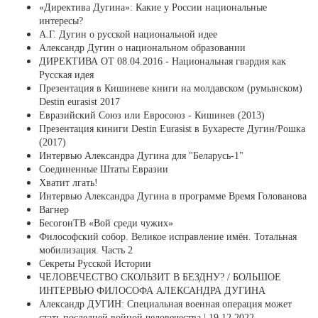
«Директива Дугина»: Какие у России национальные
интересы?
А.Г. Дугин о русской национальной идее
Александр Дугин о национальном образовании
ДИРЕКТИВА ОТ 08.04.2016 - Национальная гвардия как
Русская идея
Презентация в Кишиневе книги на молдавском (румынском)
Destin eurasist 2017
Евразийский Союз или Евросоюз - Кишинев (2013)
Презентация киниги Destin Eurasist в Бухаресте Дугин/Рошка
(2017)
Интервью Александра Дугина для "Беларусь-1"
Соединенные Штаты Евразии
Хватит лгать!
Интервью Александра Дугина в программе Время Голованова
Вагнер
БесогонТВ «Вой среди чужих»
Философский собор. Великое исправление имён. Тотальная
мобилизация. Часть 2
Секреты Русской Истории
ЧЕЛОВЕЧЕСТВО СКОЛЬЗИТ В БЕЗДНУ? / БОЛЬШОЕ
ИНТЕРВЬЮ ФИЛОСОФА АЛЕКСАНДРА ДУГИНА
Александр ДУГИН: Специальная военная операция может
стать последней войной человечества | 19.12.2022