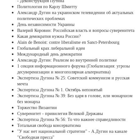
- Деконструкция Путина
Политология по Карлу Шмитту
Александр Дугин на украинском телевидении об актуальных
политических проблемах
День независимости Украины
Валерий Коровин: Российская власть и вопросы суверенитета
Какая демократия нужна России?
Alain de Benoist: contre liberalisme en Sanct-Petersbourg
Глобальный крах либеральной идеи
Международный день демократии
Александр Дугин: Реализм во внутренней политике
1 секция информационного форума (Глобализация: угрозы
десуверенизации и многополярная альтернатива)
Экспертиза Дугина № 25: Советский коммунизм и русская
мечта
Экспертиза Дугина № 1. Октябрь непонятый
Экспертиза Дугина № 39: Без царя в голове, или монархизм
без монарха
Торжество Византии
Суверенитет - привилегия Великой Державы
Экспертиза Дугина № 56: То что важнее справедливости
Тотальная свобода консерватизма
''У нас нет национальной стратегии" - А.Дугин на канале
"Свободная пресса"