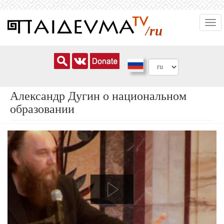
Перейти
Togg
к
/ru
navi
основному
содержанию
Александр Дугин о национальном
образовании