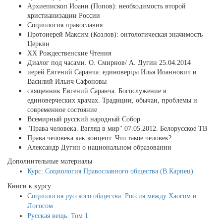
Архиепископ Иоанн (Попов): необходимость второй
христианизации России
Социология православия
Протоиерей Максим (Козлов): онтологическая значимость
Церкви
XX Рождественские Чтения
Диалог под часами. О. Смирнов/ А. Дугин 25.04.2014
иерей Евгений Саранча: единоверцы Илья Иоаннович и
Василий Ильич Сафоновы
священник Евгений Саранча: Богослужение в
единоверческих храмах. Традиции, обычаи, проблемы и
современное состояние
Всемирный русский народный Собор
"Права человека. Взгляд в мир" 07.05.2012. Белорусское ТВ
Права человека как концепт. Что такое человек?
Александр Дугин о национальном образовании
Дополнительные материалы
Курс: Социология Православного общества (В.Карпец)
Книги к курсу:
Социология русского общества. Россия между Хаосом и
Логосом
Русская вещь. Том 1