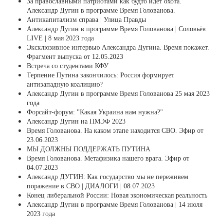
За православными патриотами как будто идет охота.
Александр Дугин в программе Время Голованова.
Антикапитализм справа | Улица Правды
Александр Дугин в программе Время Голованова | Соловьёв
LIVE | 8 мая 2023 года
Эксклюзивное интервью Александра Дугина. Время покажет.
Фрагмент выпуска от 12.05.2023
Встреча со студентами КФУ
Терпение Путина закончилось: Россия формирует
антизападную коалицию?
Александр Дугин в программе Время Голованова 25 мая 2023
года
Форсайт-форум: "Какая Украина нам нужна?"
Александр Дугин на ПМЭФ 2023
Время Голованова. На каком этапе находится СВО. Эфир от
23.06.2023
МЫ ДОЛЖНЫ ПОДДЕРЖАТЬ ПУТИНА
Время Голованова. Метафизика нашего врага. Эфир от
04.07.2023
Александр ДУГИН: Как государство мы не переживем
поражение в СВО | ДИАЛОГИ | 08.07.2023
Конец либеральной России: Новая экономическая реальность
Александр Дугин в программе Время Голованова | 14 июля
2023 года