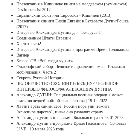
Презентация в Кишиневе книги на молдавском (румынском)
Destin eurasist 2017
Евразийский Союз или Евросоюз - Кишинев (2013)
Презентация киниги Destin Eurasist в Бухаресте Дугин/Рошка
(2017)
Интервью Александра Дугина для "Беларусь-1"
Соединенные Штаты Евразии
Хватит лгать!
Интервью Александра Дугина в программе Время Голованова
Вагнер
БесогонТВ «Вой среди чужих»
Философский собор. Великое исправление имён. Тотальная
мобилизация. Часть 2
Секреты Русской Истории
ЧЕЛОВЕЧЕСТВО СКОЛЬЗИТ В БЕЗДНУ? / БОЛЬШОЕ
ИНТЕРВЬЮ ФИЛОСОФА АЛЕКСАНДРА ДУГИНА
Александр ДУГИН: Специальная военная операция может
стать последней войной человечества | 19.12.2022
Хватит врать самим себе! России пора уничтожить
"крысиное царство", иначе оно развалит страну
Александр Дугин в программе Большая игра от 26.01.2023
Александр Дугин в программе Время Голованова | Соловьёв
LIVE | 10 марта 2023 года