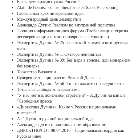
Какая демократия нужна России?
Alain de Benoist: contre liberalisme en Sanct-Petersbourg
Глобальный крах либеральной идеи
Международный день демократии
Александр Дугин: Реализм во внутренней политике
1 секция информационного форума (Глобализация: угрозы
десуверенизации и многополярная альтернатива)
Экспертиза Дугина № 25: Советский коммунизм и русская
мечта
Экспертиза Дугина № 1. Октябрь непонятый
Экспертиза Дугина № 39: Без царя в голове, или монархизм
без монарха
Торжество Византии
Суверенитет - привилегия Великой Державы
Экспертиза Дугина № 56: То что важнее справедливости
Тотальная свобода консерватизма
''У нас нет национальной стратегии" - А.Дугин на канале
"Свободная пресса"
«Директива Дугина»: Какие у России национальные
интересы?
А.Г. Дугин о русской национальной идее
Александр Дугин о национальном образовании
ДИРЕКТИВА ОТ 08.04.2016 - Национальная гвардия как
Русская идея