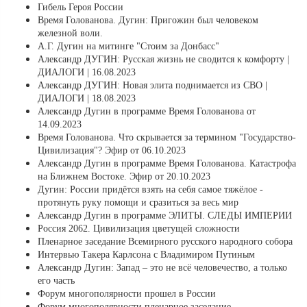
Гибель Героя России
Время Голованова. Дугин: Пригожин был человеком
железной воли.
А.Г. Дугин на митинге "Стоим за Донбасс"
Александр ДУГИН: Русская жизнь не сводится к комфорту |
ДИАЛОГИ | 16.08.2023
Александр ДУГИН: Новая элита поднимается из СВО |
ДИАЛОГИ | 18.08.2023
Александр Дугин в программе Время Голованова от
14.09.2023
Время Голованова. Что скрывается за термином "Государство-
Цивилизация"? Эфир от 06.10.2023
Александр Дугин в программе Время Голованова. Катастрофа
на Ближнем Востоке. Эфир от 20.10.2023
Дугин: России придётся взять на себя самое тяжёлое -
протянуть руку помощи и сразиться за весь мир
Александр Дугин в программе ЭЛИТЫ. СЛЕДЫ ИМПЕРИИ
Россия 2062. Цивилизация цветущей сложности
Пленарное заседание Всемирного русского народного собора
Интервью Такера Карлсона с Владимиром Путиным
Александр Дугин: Запад – это не всё человечество, а только
его часть
Форум многополярности прошел в России
Форум многополярности пленарное заседание