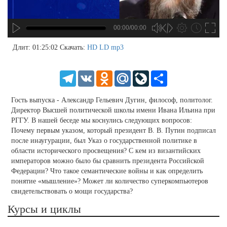
00:00/00:00
no source
no source
no source
no source
no source
no source
no source
no source
no source
no source
no source
no source
no source
no source
no source
no source
no source
no source
no source
no source
MP3
2
Длит: 01:25:02
Скачать:
HD
LD
mp3
SD
1.5
HD
1.25
Telegram
VK
Odnoklassniki
Mail.Ru
LiveJournal
Share
normal
0.5
Гость выпуска - Александр Гельевич Дугин, философ, политолог.
0.25
Директор Высшей политической школы имени Ивана Ильина при
РГГУ. В нашей беседе мы коснулись следующих вопросов:
Почему первым указом, который президент В. В. Путин подписал
после инаугурации, был Указ о государственной политике в
области исторического просвещения? С кем из византийских
императоров можно было бы сравнить президента Российской
Федерации? Что такое семантические войны и как определить
понятие «мышление»? Может ли количество суперкомпьютеров
свидетельствовать о мощи государства?
Курсы и циклы