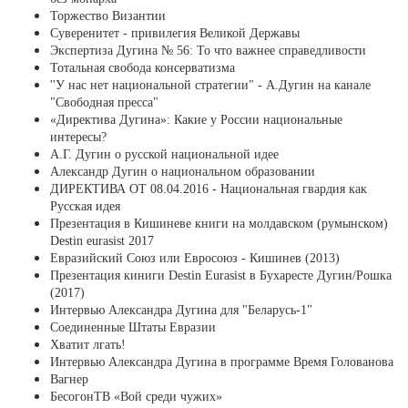
Торжество Византии
Суверенитет - привилегия Великой Державы
Экспертиза Дугина № 56: То что важнее справедливости
Тотальная свобода консерватизма
''У нас нет национальной стратегии" - А.Дугин на канале
"Свободная пресса"
«Директива Дугина»: Какие у России национальные
интересы?
А.Г. Дугин о русской национальной идее
Александр Дугин о национальном образовании
ДИРЕКТИВА ОТ 08.04.2016 - Национальная гвардия как
Русская идея
Презентация в Кишиневе книги на молдавском (румынском)
Destin eurasist 2017
Евразийский Союз или Евросоюз - Кишинев (2013)
Презентация киниги Destin Eurasist в Бухаресте Дугин/Рошка
(2017)
Интервью Александра Дугина для "Беларусь-1"
Соединенные Штаты Евразии
Хватит лгать!
Интервью Александра Дугина в программе Время Голованова
Вагнер
БесогонТВ «Вой среди чужих»