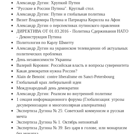
Александр Дугин: Хрупкий Путин
"Русские в России Путина". Круглый стол.
Александр Дугин: Путин и глобальная политика
Визит Владимира Путина и Патриарха Кирилла на Афон
Александр Дугин о перспективах путинского правления
ДИРЕКТИВА ОТ 01.03.2016 - Политика Сдерживания НАТО
- Деконструкция Путина
Политология по Карлу Шмитту
Александр Дугин на украинском телевидении об актуальных
политических проблемах
День независимости Украины
Валерий Коровин: Российская власть и вопросы суверенитета
Какая демократия нужна России?
Alain de Benoist: contre liberalisme en Sanct-Petersbourg
Глобальный крах либеральной идеи
Международный день демократии
Александр Дугин: Реализм во внутренней политике
1 секция информационного форума (Глобализация: угрозы
десуверенизации и многополярная альтернатива)
Экспертиза Дугина № 25: Советский коммунизм и русская
мечта
Экспертиза Дугина № 1. Октябрь непонятый
Экспертиза Дугина № 39: Без царя в голове, или монархизм
без монарха