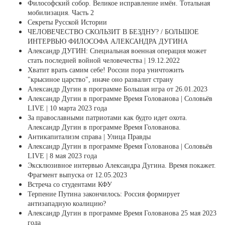
Философский собор. Великое исправление имён. Тотальная
мобилизация. Часть 2
Секреты Русской Истории
ЧЕЛОВЕЧЕСТВО СКОЛЬЗИТ В БЕЗДНУ? / БОЛЬШОЕ
ИНТЕРВЬЮ ФИЛОСОФА АЛЕКСАНДРА ДУГИНА
Александр ДУГИН: Специальная военная операция может
стать последней войной человечества | 19.12.2022
Хватит врать самим себе! России пора уничтожить
"крысиное царство", иначе оно развалит страну
Александр Дугин в программе Большая игра от 26.01.2023
Александр Дугин в программе Время Голованова | Соловьёв
LIVE | 10 марта 2023 года
За православными патриотами как будто идет охота.
Александр Дугин в программе Время Голованова.
Антикапитализм справа | Улица Правды
Александр Дугин в программе Время Голованова | Соловьёв
LIVE | 8 мая 2023 года
Эксклюзивное интервью Александра Дугина. Время покажет.
Фрагмент выпуска от 12.05.2023
Встреча со студентами КФУ
Терпение Путина закончилось: Россия формирует
антизападную коалицию?
Александр Дугин в программе Время Голованова 25 мая 2023
года