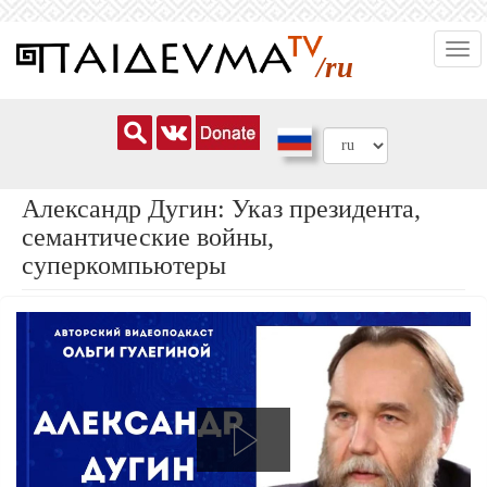
Перейти
Togg
к
/ru
navi
основному
содержанию
Александр Дугин: Указ президента,
семантические войны,
суперкомпьютеры