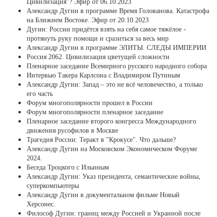
Цивилизация"? Эфир от 06.10.2023
Александр Дугин в программе Время Голованова. Катастрофа
на Ближнем Востоке. Эфир от 20.10.2023
Дугин: России придётся взять на себя самое тяжёлое -
протянуть руку помощи и сразиться за весь мир
Александр Дугин в программе ЭЛИТЫ. СЛЕДЫ ИМПЕРИИ
Россия 2062. Цивилизация цветущей сложности
Пленарное заседание Всемирного русского народного собора
Интервью Такера Карлсона с Владимиром Путиным
Александр Дугин: Запад – это не всё человечество, а только
его часть
Форум многополярности прошел в России
Форум многополярности пленарное заседание
Пленарное заседание второго конгресса Международного
движения русофилов в Москве
Трагедия России: Теракт в "Крокусе". Что дальше?
Александр Дугин на Московском Экономическом Форуме
2024.
Беседа Троцкого с Ильиным
Александр Дугин: Указ президента, семантические войны,
суперкомпьютеры
Александр Дугин в документальном фильме Новый
Херсонес.
Философ Дугин: границ между Россией и Украиной после