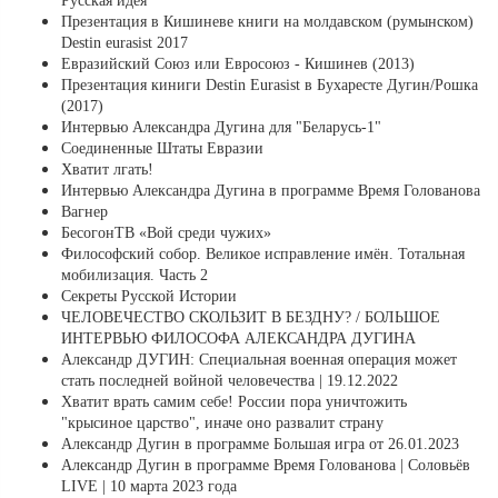
Русская идея
Презентация в Кишиневе книги на молдавском (румынском)
Destin eurasist 2017
Евразийский Союз или Евросоюз - Кишинев (2013)
Презентация киниги Destin Eurasist в Бухаресте Дугин/Рошка
(2017)
Интервью Александра Дугина для "Беларусь-1"
Соединенные Штаты Евразии
Хватит лгать!
Интервью Александра Дугина в программе Время Голованова
Вагнер
БесогонТВ «Вой среди чужих»
Философский собор. Великое исправление имён. Тотальная
мобилизация. Часть 2
Секреты Русской Истории
ЧЕЛОВЕЧЕСТВО СКОЛЬЗИТ В БЕЗДНУ? / БОЛЬШОЕ
ИНТЕРВЬЮ ФИЛОСОФА АЛЕКСАНДРА ДУГИНА
Александр ДУГИН: Специальная военная операция может
стать последней войной человечества | 19.12.2022
Хватит врать самим себе! России пора уничтожить
"крысиное царство", иначе оно развалит страну
Александр Дугин в программе Большая игра от 26.01.2023
Александр Дугин в программе Время Голованова | Соловьёв
LIVE | 10 марта 2023 года