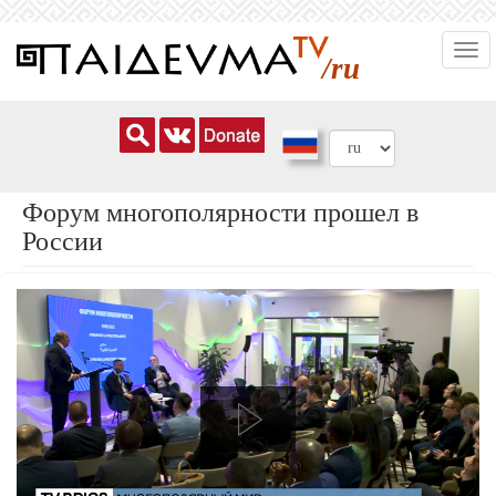
Перейти
Togg
к
/ru
navi
основному
содержанию
Форум многополярности прошел в
России