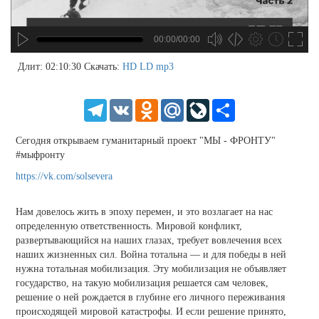
00:00/00:00
no source
no source
no source
no source
no source
no source
no source
no source
no source
no source
no source
no source
no source
no source
no source
no source
no source
no source
no source
no source
MP3
2
Длит: 02:10:30
Скачать:
HD
LD
mp3
SD
1.5
HD
1.25
Telegram
VK
Odnoklassniki
Mail.Ru
LiveJournal
Share
normal
0.5
Сегодня открываем гуманитарный проект "МЫ - ФРОНТУ"
0.25
#мыфронту
https://vk.com/solsevera
Нам довелось жить в эпоху перемен, и это возлагает на нас
определенную ответственность. Мировой конфликт,
развертывающийся на наших глазах, требует вовлечения всех
наших жизненных сил. Война тотальна — и для победы в ней
нужна тотальная мобилизация. Эту мобилизация не объявляет
государство, на такую мобилизация решается сам человек,
решение о ней рождается в глубине его личного переживания
происходящей мировой катастрофы. И если решение принято,