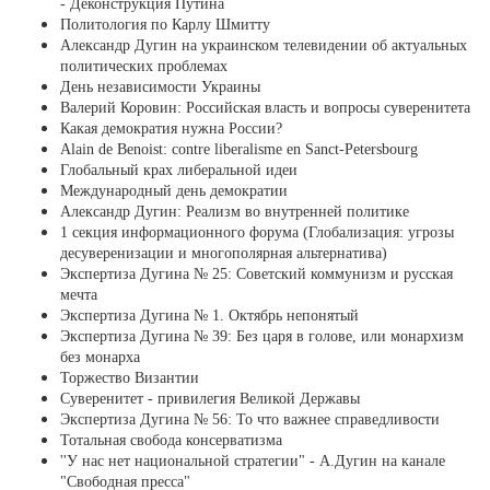
- Деконструкция Путина
Политология по Карлу Шмитту
Александр Дугин на украинском телевидении об актуальных
политических проблемах
День независимости Украины
Валерий Коровин: Российская власть и вопросы суверенитета
Какая демократия нужна России?
Alain de Benoist: contre liberalisme en Sanct-Petersbourg
Глобальный крах либеральной идеи
Международный день демократии
Александр Дугин: Реализм во внутренней политике
1 секция информационного форума (Глобализация: угрозы
десуверенизации и многополярная альтернатива)
Экспертиза Дугина № 25: Советский коммунизм и русская
мечта
Экспертиза Дугина № 1. Октябрь непонятый
Экспертиза Дугина № 39: Без царя в голове, или монархизм
без монарха
Торжество Византии
Суверенитет - привилегия Великой Державы
Экспертиза Дугина № 56: То что важнее справедливости
Тотальная свобода консерватизма
''У нас нет национальной стратегии" - А.Дугин на канале
"Свободная пресса"