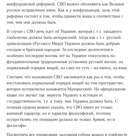
конфуцианской реформой, СВО можно обозначить как Великое
русское исправление имен. Как и у конфуцианцев, цель этой
реформы состоит в том, чтобы привести вещи в соответствие с
тем, чем они должны быть.
В случае с СВО речь идет об Украине, которая с т.з. западного
глобализма должна быть антироссией, тогда как с т.з. русской
цивилизации (Русского Мира) Украина должна быть добрым
соседом и братским народом. За последние десятилетия и
особенно последние восемь лет на Украине покусились на
фундаментальные традиционные установки русской жизни, на
нормальный порядок вещей, на саму их суть – на имена, на язык.
Считаем, что назначение СВО заключается как раз в том, чтобы
восстановить нормальный порядок вещей на том пространстве,
которое исторически называется Малороссией. На официальном
языке это звучит так: вернуть Украину к истокам ее
государственности, т.е. к тому, чем Украина должна быть. С
полным правом можно сказать, что СВО имеет не только
военный характер, но и характер философский, поэтому
осуществлять эту операцию должна не только Армия, но и
философы.
Посмотреть все прошедшие заседания собора можно в плейлисте.