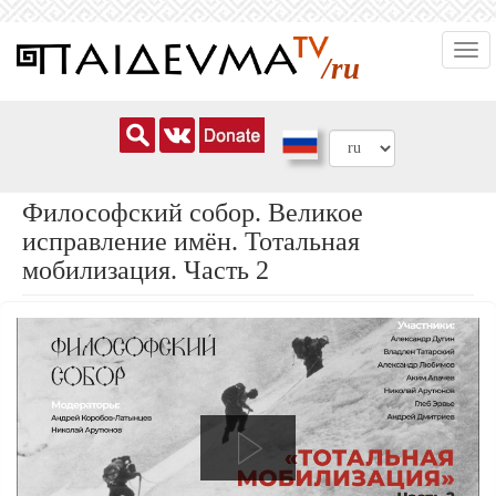
Перейти
Togg
к
/ru
navi
основному
содержанию
Философский собор. Великое
исправление имён. Тотальная
мобилизация. Часть 2