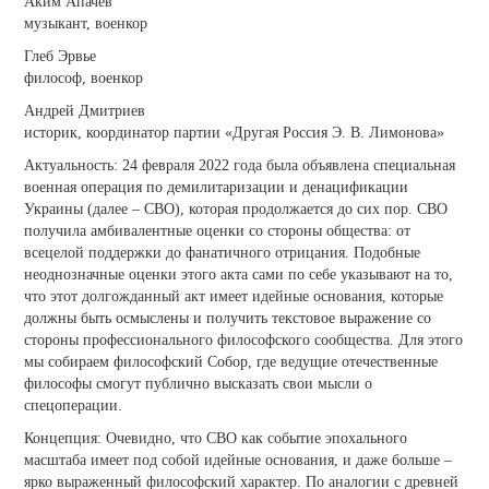
Аким Апачев
музыкант, военкор
Глеб Эрвье
философ, военкор
Андрей Дмитриев
историк, координатор партии «Другая Россия Э. В. Лимонова»
Актуальность: 24 февраля 2022 года была объявлена специальная
военная операция по демилитаризации и денацификации
Украины (далее – СВО), которая продолжается до сих пор. СВО
получила амбивалентные оценки со стороны общества: от
всецелой поддержки до фанатичного отрицания. Подобные
неоднозначные оценки этого акта сами по себе указывают на то,
что этот долгожданный акт имеет идейные основания, которые
должны быть осмыслены и получить текстовое выражение со
стороны профессионального философского сообщества. Для этого
мы собираем философский Собор, где ведущие отечественные
философы смогут публично высказать свои мысли о
спецоперации.
Концепция: Очевидно, что СВО как событие эпохального
масштаба имеет под собой идейные основания, и даже больше –
ярко выраженный философский характер. По аналогии с древней