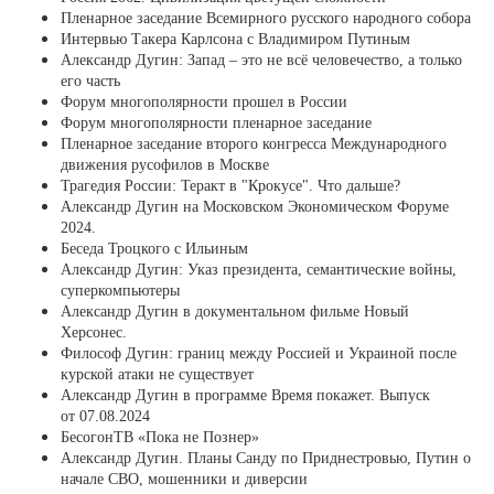
Пленарное заседание Всемирного русского народного собора
Интервью Такера Карлсона с Владимиром Путиным
Александр Дугин: Запад – это не всё человечество, а только
его часть
Форум многополярности прошел в России
Форум многополярности пленарное заседание
Пленарное заседание второго конгресса Международного
движения русофилов в Москве
Трагедия России: Теракт в "Крокусе". Что дальше?
Александр Дугин на Московском Экономическом Форуме
2024.
Беседа Троцкого с Ильиным
Александр Дугин: Указ президента, семантические войны,
суперкомпьютеры
Александр Дугин в документальном фильме Новый
Херсонес.
Философ Дугин: границ между Россией и Украиной после
курской атаки не существует
Александр Дугин в программе Время покажет. Выпуск
от 07.08.2024
БесогонТВ «Пока не Познер»
Александр Дугин. Планы Санду по Приднестровью, Путин о
начале СВО, мошенники и диверсии