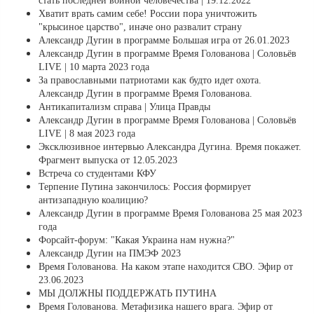
стать последней войной человечества | 19.12.2022
Хватит врать самим себе! России пора уничтожить
"крысиное царство", иначе оно развалит страну
Александр Дугин в программе Большая игра от 26.01.2023
Александр Дугин в программе Время Голованова | Соловьёв
LIVE | 10 марта 2023 года
За православными патриотами как будто идет охота.
Александр Дугин в программе Время Голованова.
Антикапитализм справа | Улица Правды
Александр Дугин в программе Время Голованова | Соловьёв
LIVE | 8 мая 2023 года
Эксклюзивное интервью Александра Дугина. Время покажет.
Фрагмент выпуска от 12.05.2023
Встреча со студентами КФУ
Терпение Путина закончилось: Россия формирует
антизападную коалицию?
Александр Дугин в программе Время Голованова 25 мая 2023
года
Форсайт-форум: "Какая Украина нам нужна?"
Александр Дугин на ПМЭФ 2023
Время Голованова. На каком этапе находится СВО. Эфир от
23.06.2023
МЫ ДОЛЖНЫ ПОДДЕРЖАТЬ ПУТИНА
Время Голованова. Метафизика нашего врага. Эфир от