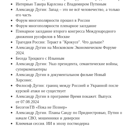
Интервью Такера Карлсона с Владимиром Путиным
Александр Дугин: Запад – это не всё человечество, а только
его часть
Форум многополярности прошел в России
Форум многополярности пленарное заседание
Пленарное заседание второго конгресса Международного
движения русофилов в Москве
Трагедия России: Теракт в "Крокусе". Что дальше?
Александр Дугин на Московском Экономическом Форуме
2024.
Беседа Троцкого с Ильиным
Александр Дугин: Указ президента, семантические войны,
суперкомпьютеры
Александр Дугин в документальном фильме Новый
Херсонес.
Философ Дугин: границ между Россией и Украиной после
курской атаки не существует
Александр Дугин в программе Время покажет. Выпуск
от 07.08.2024
БесогонТВ «Пока не Познер»
Александр Дугин. Планы Санду по Приднестровью, Путин о
начале СВО, мошенники и диверсии
Ключевая сессия. ИИ в эпоху постмодерна