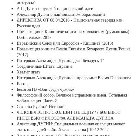
интересы?
А.Г. Дугин о русской национальной идее
Александр Дугин о национальном образовании
ДИРЕКТИВА ОТ 08.04.2016 - Национальная гвардия как
Русская идея
Презентация в Кишиневе книги на молдавском (румынском)
Destin eurasist 2017
Евразийский Союз или Евросоюз - Кишинев (2013)
Презентация киниги Destin Eurasist в Бухаресте Дугин/Рошка
(2017)
Интервью Александра Дугина для "Беларусь-1"
Соединенные Штаты Евразии
Хватит лгать!
Интервью Александра Дугина в программе Время Голованова
Вагнер
БесогонТВ «Вой среди чужих»
Философский собор. Великое исправление имён. Тотальная
мобилизация. Часть 2
Секреты Русской Истории
ЧЕЛОВЕЧЕСТВО СКОЛЬЗИТ В БЕЗДНУ? / БОЛЬШОЕ
ИНТЕРВЬЮ ФИЛОСОФА АЛЕКСАНДРА ДУГИНА
Александр ДУГИН: Специальная военная операция может
стать последней войной человечества | 19.12.2022
Хватит врать самим себе! России пора уничтожить