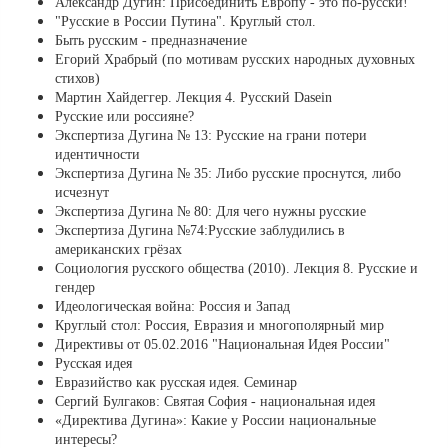
Александр Дугин: Присоединить Европу - это по-русски!
"Русские в России Путина". Круглый стол.
Быть русским - предназначение
Егорий Храбрый (по мотивам русских народных духовных
стихов)
Мартин Хайдеггер. Лекция 4. Русский Dasein
Русские или россияне?
Экспертиза Дугина № 13: Русские на грани потери
идентичности
Экспертиза Дугина № 35: Либо русские проснутся, либо
исчезнут
Экспертиза Дугина № 80: Для чего нужны русские
Экспертиза Дугина №74:Русские заблудились в
американских грёзах
Социология русского общества (2010). Лекция 8. Русские и
гендер
Идеологическая война: Россия и Запад
Круглый стол: Россия, Евразия и многополярный мир
Директивы от 05.02.2016 "Национальная Идея России"
Русская идея
Евразийство как русская идея. Семинар
Сергий Булгаков: Святая София - национальная идея
«Директива Дугина»: Какие у России национальные
интересы?