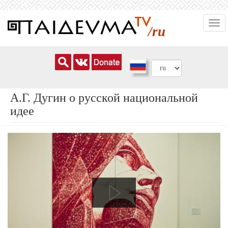
Перейти
Togg
к
/ru
navi
основному
содержанию
А.Г. Дугин о русской национальной
идее