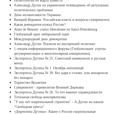
Политология по Карлу Шмитту
Александр Дугин на украинском телевидении об актуальных
политических проблемах
День независимости Украины
Валерий Коровин: Российская власть и вопросы суверенитета
Какая демократия нужна России?
Alain de Benoist: contre liberalisme en Sanct-Petersbourg
Глобальный крах либеральной идеи
Международный день демократии
Александр Дугин: Реализм во внутренней политике
1 секция информационного форума (Глобализация: угрозы
десуверенизации и многополярная альтернатива)
Экспертиза Дугина № 25: Советский коммунизм и русская
мечта
Экспертиза Дугина № 1. Октябрь непонятый
Экспертиза Дугина № 39: Без царя в голове, или монархизм
без монарха
Торжество Византии
Суверенитет - привилегия Великой Державы
Экспертиза Дугина № 56: То что важнее справедливости
Тотальная свобода консерватизма
''У нас нет национальной стратегии" - А.Дугин на канале
"Свободная пресса"
«Директива Дугина»: Какие у России национальные