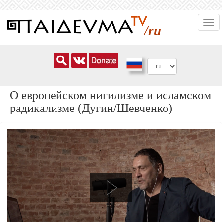
Перейти
Togg
к
/ru
navi
основному
содержанию
О европейском нигилизме и исламском
радикализме (Дугин/Шевченко)