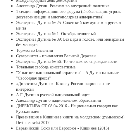
Международный день демократии
Александр Дугин: Реализм во внутренней политике
1 секция информационного форума (Глобализация: угрозы
десуверенизации и многополярная альтернатива)
Экспертиза Дугина № 25: Советский коммунизм и русская
мечта
Экспертиза Дугина № 1. Октябрь непонятый
Экспертиза Дугина № 39: Без царя в голове, или монархизм
без монарха
Торжество Византии
Суверенитет - привилегия Великой Державы
Экспертиза Дугина № 56: То что важнее справедливости
Тотальная свобода консерватизма
''У нас нет национальной стратегии" - А.Дугин на канале
"Свободная пресса"
«Директива Дугина»: Какие у России национальные
интересы?
А.Г. Дугин о русской национальной идее
Александр Дугин о национальном образовании
ДИРЕКТИВА ОТ 08.04.2016 - Национальная гвардия как
Русская идея
Презентация в Кишиневе книги на молдавском (румынском)
Destin eurasist 2017
Евразийский Союз или Евросоюз - Кишинев (2013)