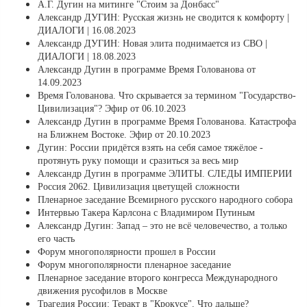
А.Г. Дугин на митинге "Стоим за Донбасс"
Александр ДУГИН: Русская жизнь не сводится к комфорту |
ДИАЛОГИ | 16.08.2023
Александр ДУГИН: Новая элита поднимается из СВО |
ДИАЛОГИ | 18.08.2023
Александр Дугин в программе Время Голованова от
14.09.2023
Время Голованова. Что скрывается за термином "Государство-
Цивилизация"? Эфир от 06.10.2023
Александр Дугин в программе Время Голованова. Катастрофа
на Ближнем Востоке. Эфир от 20.10.2023
Дугин: России придётся взять на себя самое тяжёлое -
протянуть руку помощи и сразиться за весь мир
Александр Дугин в программе ЭЛИТЫ. СЛЕДЫ ИМПЕРИИ
Россия 2062. Цивилизация цветущей сложности
Пленарное заседание Всемирного русского народного собора
Интервью Такера Карлсона с Владимиром Путиным
Александр Дугин: Запад – это не всё человечество, а только
его часть
Форум многополярности прошел в России
Форум многополярности пленарное заседание
Пленарное заседание второго конгресса Международного
движения русофилов в Москве
Трагедия России: Теракт в "Крокусе". Что дальше?