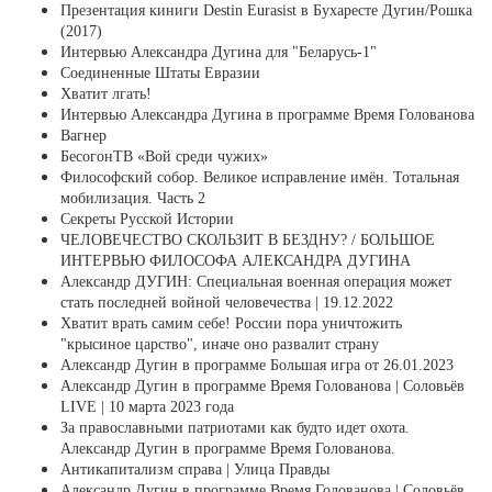
Презентация киниги Destin Eurasist в Бухаресте Дугин/Рошка
(2017)
Интервью Александра Дугина для "Беларусь-1"
Соединенные Штаты Евразии
Хватит лгать!
Интервью Александра Дугина в программе Время Голованова
Вагнер
БесогонТВ «Вой среди чужих»
Философский собор. Великое исправление имён. Тотальная
мобилизация. Часть 2
Секреты Русской Истории
ЧЕЛОВЕЧЕСТВО СКОЛЬЗИТ В БЕЗДНУ? / БОЛЬШОЕ
ИНТЕРВЬЮ ФИЛОСОФА АЛЕКСАНДРА ДУГИНА
Александр ДУГИН: Специальная военная операция может
стать последней войной человечества | 19.12.2022
Хватит врать самим себе! России пора уничтожить
"крысиное царство", иначе оно развалит страну
Александр Дугин в программе Большая игра от 26.01.2023
Александр Дугин в программе Время Голованова | Соловьёв
LIVE | 10 марта 2023 года
За православными патриотами как будто идет охота.
Александр Дугин в программе Время Голованова.
Антикапитализм справа | Улица Правды
Александр Дугин в программе Время Голованова | Соловьёв