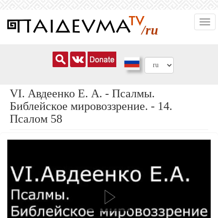
Перейти
Togg
к
/ru
navi
основному
содержанию
VI. Авдеенко Е. А. - Псалмы.
Библейское мировоззрение. - 14.
Псалом 58