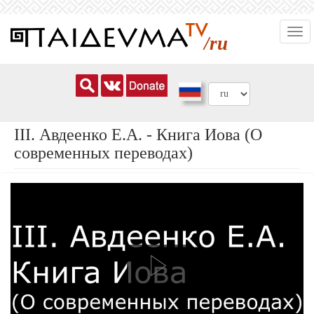
Перейти
Togg
к
/ru
navi
основному
содержанию
ІІI. Авдеенко Е.А. - Книга Иова (О
современных переводах)