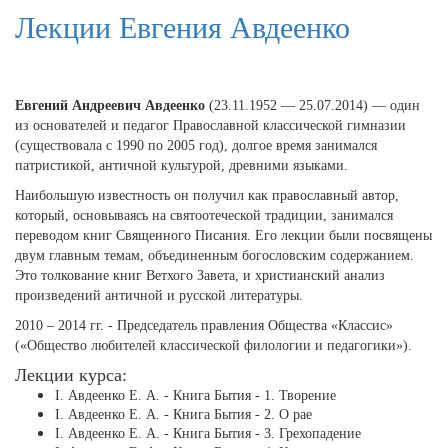
Лекции Евгения Авдеенко
Евгений Андреевич Авдеенко
(23.11.1952 — 25.07.2014) — один
из основателей и педагог Православной классической гимназии
(существовала с 1990 по 2005 год), долгое время занимался
патристикой, античной культурой, древними языками.
Наибольшую известность он получил как православный автор,
который, основываясь на святоотеческой традиции, занимался
переводом книг Священного Писания. Его лекции были посвящены
двум главным темам, объединенным богословским содержанием.
Это толкование книг Ветхого Завета, и христианский анализ
произведений античной и русской литературы.
2010 – 2014 гг. - Председатель правления Общества «Классис»
(«Общество любителей классической филологии и педагогики»).
Лекции курса:
І. Авдеенко Е. А. - Книга Бытия - 1. Творение
І. Авдеенко Е. А. - Книга Бытия - 2. О рае
І. Авдеенко Е. А. - Книга Бытия - 3. Грехопадение