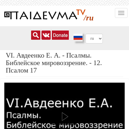
Перейти
Togg
к
/ru
navi
основному
содержанию
VI. Авдеенко Е. А. - Псалмы.
Библейское мировоззрение. - 12.
Псалом 17