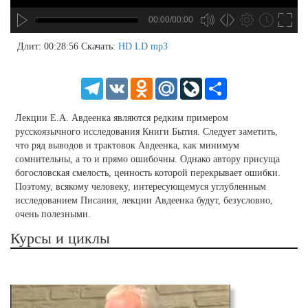
00:00/00:00
no source
no source
no source
no source
no source
no source
no source
no source
no source
no source
no source
no source
no source
no source
no source
no source
no source
no source
no source
no source
MP3
2
Длит: 00:28:56
Скачать:
HD
LD
mp3
SD
1.5
HD
1.25
Telegram
VK
Odnoklassniki
Mail.Ru
LiveJournal
Share
normal
0.5
Лекции Е.А. Авдеенка являются редким примером
0.25
русскоязычного исследования Книги Бытия. Следует заметить,
что ряд выводов и трактовок Авдеенка, как минимум
сомнительны, а то и прямо ошибочны. Однако автору присуща
богословская смелость, ценность которой перекрывает ошибки.
Поэтому, всякому человеку, интересующемуся углубленным
исследованием Писания, лекции Авдеенка будут, безусловно,
очень полезными.
Курсы и циклы