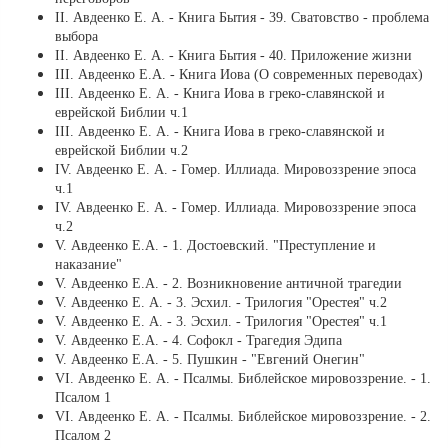
ІІ. Авдеенко Е. А. - Книга Бытия - 39. Сватовство - проблема
выбора
ІІ. Авдеенко Е. А. - Книга Бытия - 40. Приложение жизни
ІІI. Авдеенко Е.А. - Книга Иова (О современных переводах)
ІІІ. Авдеенко Е. А. - Книга Иова в греко-славянской и
еврейской Библии ч.1
ІІІ. Авдеенко Е. А. - Книга Иова в греко-славянской и
еврейской Библии ч.2
ІV. Авдеенко Е. А. - Гомер. Иллиада. Мировоззрение эпоса
ч.1
ІV. Авдеенко Е. А. - Гомер. Иллиада. Мировоззрение эпоса
ч.2
V. Авдеенко Е.А. - 1. Достоевский. "Преступление и
наказание"
V. Авдеенко Е.А. - 2. Возникновение античной трагедии
V. Авдеенко Е. А. - 3. Эсхил. - Трилогия "Орестея" ч.2
V. Авдеенко Е. А. - 3. Эсхил. - Трилогия "Орестея" ч.1
V. Авдеенко Е.А. - 4. Софокл - Трагедия Эдипа
V. Авдеенко Е.А. - 5. Пушкин - "Евгений Онегин"
VI. Авдеенко Е. А. - Псалмы. Библейское мировоззрение. - 1.
Псалом 1
VI. Авдеенко Е. А. - Псалмы. Библейское мировоззрение. - 2.
Псалом 2