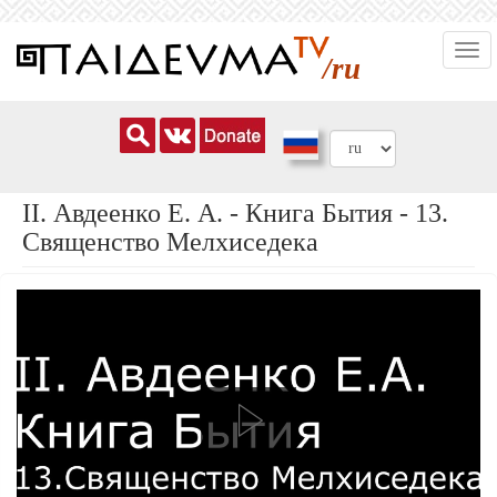
Перейти
Togg
к
/ru
navi
основному
содержанию
ІІ. Авдеенко Е. А. - Книга Бытия - 13.
Священство Мелхиседека