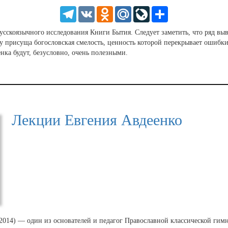
HD
1.25
Telegram
VK
Odnoklassniki
Mail.Ru
LiveJournal
Share
normal
0.5
сскоязычного исследования Книги Бытия. Следует заметить, что ряд вы
0.25
у присуща богословская смелость, ценность которой перекрывает ошибки
ка будут, безусловно, очень полезными.
Лекции Евгения Авдеенко
2014) — один из основателей и педагог Православной классической гимна