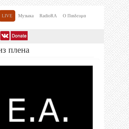
LIVE
Музыка
RadioRA
О Пαιδευμα
из плена