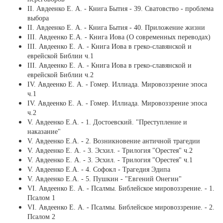
ІІ. Авдеенко Е. А. - Книга Бытия - 39. Сватовство - проблема
выбора
ІІ. Авдеенко Е. А. - Книга Бытия - 40. Приложение жизни
ІІI. Авдеенко Е.А. - Книга Иова (О современных переводах)
ІІІ. Авдеенко Е. А. - Книга Иова в греко-славянской и
еврейской Библии ч.1
ІІІ. Авдеенко Е. А. - Книга Иова в греко-славянской и
еврейской Библии ч.2
ІV. Авдеенко Е. А. - Гомер. Иллиада. Мировоззрение эпоса
ч.1
ІV. Авдеенко Е. А. - Гомер. Иллиада. Мировоззрение эпоса
ч.2
V. Авдеенко Е.А. - 1. Достоевский. "Преступление и
наказание"
V. Авдеенко Е.А. - 2. Возникновение античной трагедии
V. Авдеенко Е. А. - 3. Эсхил. - Трилогия "Орестея" ч.2
V. Авдеенко Е. А. - 3. Эсхил. - Трилогия "Орестея" ч.1
V. Авдеенко Е.А. - 4. Софокл - Трагедия Эдипа
V. Авдеенко Е.А. - 5. Пушкин - "Евгений Онегин"
VI. Авдеенко Е. А. - Псалмы. Библейское мировоззрение. - 1.
Псалом 1
VI. Авдеенко Е. А. - Псалмы. Библейское мировоззрение. - 2.
Псалом 2