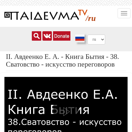
Перейти
Togg
к
/ru
navi
основному
содержанию
ІІ. Авдеенко Е. А. - Книга Бытия - 38.
Сватовство - искусство переговоров