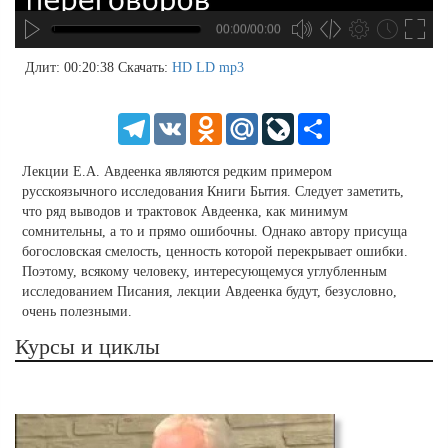
00:00/00:00
no source
no source
no source
no source
no source
no source
no source
no source
no source
no source
no source
no source
no source
no source
no source
no source
no source
no source
no source
no source
MP3
2
Длит: 00:20:38
Скачать:
HD
LD
mp3
SD
1.5
HD
1.25
Telegram
VK
Odnoklassniki
Mail.Ru
LiveJournal
Share
normal
0.5
Лекции Е.А. Авдеенка являются редким примером
0.25
русскоязычного исследования Книги Бытия. Следует заметить,
что ряд выводов и трактовок Авдеенка, как минимум
сомнительны, а то и прямо ошибочны. Однако автору присуща
богословская смелость, ценность которой перекрывает ошибки.
Поэтому, всякому человеку, интересующемуся углубленным
исследованием Писания, лекции Авдеенка будут, безусловно,
очень полезными.
Курсы и циклы