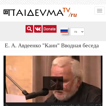
Перейти
Togg
к
/ru
navi
основному
содержанию
Е. А. Авдеенко "Каин" Вводная беседа