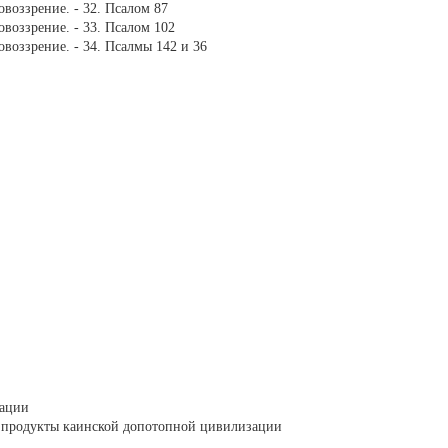
овоззрение. - 32. Псалом 87
овоззрение. - 33. Псалом 102
овоззрение. - 34. Псалмы 142 и 36
зации
к продукты каинской допотопной цивилизации