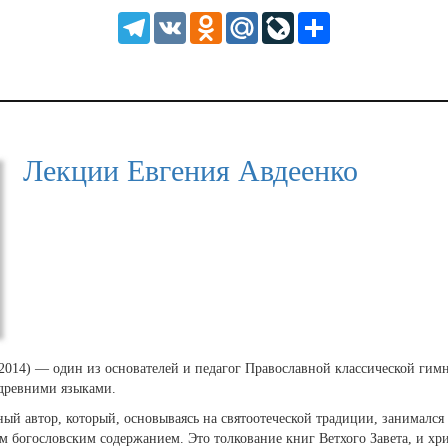
HD
1.25
Telegram
VK
Odnoklassniki
Mail.Ru
LiveJournal
Share
normal
0.5
0.25
Лекции Евгения Авдеенко
2014) — один из основателей и педагог Православной классической гимна
 древними языками.
ый автор, который, основываясь на святоотеческой традиции, занималс
 богословским содержанием. Это толкование книг Ветхого Завета, и хр