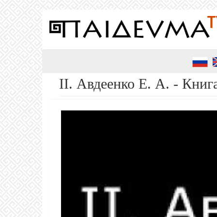
Перейти
к
основному
содержанию
ІІ. Авдеенко Е. А. - Книг