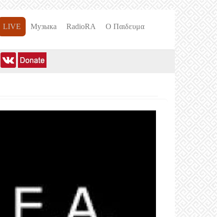
LIVE
Музыка
RadioRA
О Пαιδευμα