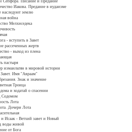
й и Сепфора. Писание и Предание
орчество Иакова. Предание в иудаизме
ие наследуют землю
нная война
енство Мелхиседека
ерчивость
ячая
ога - вступить в Завет
ние рассеченных жертв
ество - выход из плена
знающая
ть пастыря
тер измаильтян в мировой истории
й Завет. Имя "Авраам"
обрезания. Знак и значение
аветная Троица
Содома и ходатай о спасении
ад Содомом
дность Лота
Лота. Дочери Лота
пасительная
л и Исаак - Ветхий завет и Новый
ец воды живой
ение от Бога