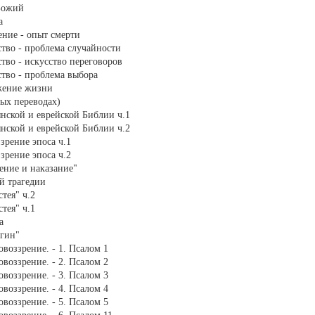
 Божий
а
бение - опыт смерти
вство - проблема случайности
ство - искусство переговоров
вство - проблема выбора
ожение жизни
ных переводах)
вянской и еврейской Библии ч.1
вянской и еврейской Библии ч.2
зрение эпоса ч.1
зрение эпоса ч.2
ление и наказание"
й трагедии
стея" ч.2
стея" ч.1
а
егин"
овоззрение. - 1. Псалом 1
овоззрение. - 2. Псалом 2
овоззрение. - 3. Псалом 3
овоззрение. - 4. Псалом 4
овоззрение. - 5. Псалом 5