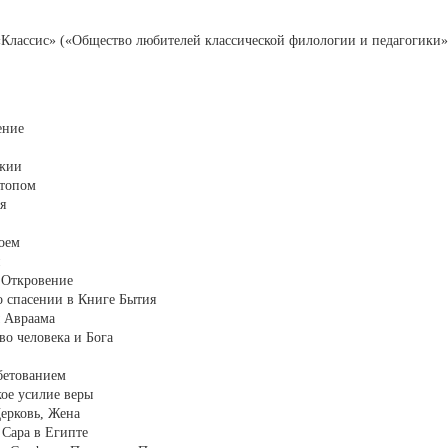
 «Классис» («Общество любителей классической филологии и педагогики»
ение
ожии
отопом
я
Ноем
н
и Откровение
 о спасении в Книге Бытия
ы Авраама
тво человека и Бога
обетованием
кое усилие веры
Церковь, Жена
и Сара в Египте