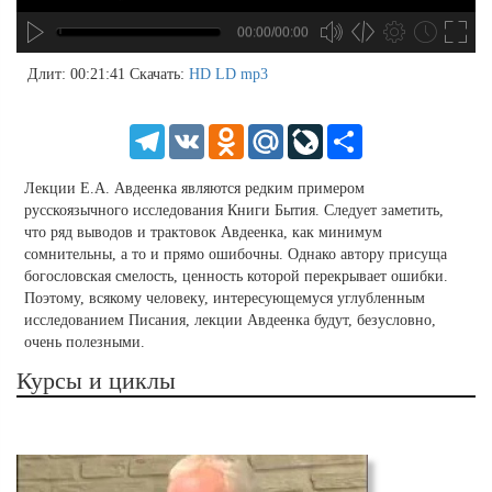
00:00/00:00
no source
no source
no source
no source
no source
no source
no source
no source
no source
no source
no source
no source
no source
no source
no source
no source
no source
no source
no source
no source
MP3
2
Длит: 00:21:41
Скачать:
HD
LD
mp3
SD
1.5
HD
1.25
Telegram
VK
Odnoklassniki
Mail.Ru
LiveJournal
Share
normal
0.5
Лекции Е.А. Авдеенка являются редким примером
0.25
русскоязычного исследования Книги Бытия. Следует заметить,
что ряд выводов и трактовок Авдеенка, как минимум
сомнительны, а то и прямо ошибочны. Однако автору присуща
богословская смелость, ценность которой перекрывает ошибки.
Поэтому, всякому человеку, интересующемуся углубленным
исследованием Писания, лекции Авдеенка будут, безусловно,
очень полезными.
Курсы и циклы