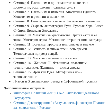
Семинар 6. Платонизм и христианство: онтология,
космология, эсхатология, политика, душа
Семинар 7. Платонизм и империя. Апофатика Единого.
Монотеизм в религии и политике.
Семинар 8. Нематериальность тела. Бестелесность материи.
Семинар 9. Сакральная география Руси. Русская Хора. Ангел
Сибири. Призраки Ярославля.
Семинар 10. Метафизика крестьянства. Третья каста и ее
этика. Мистерия зерна. Мегаполис: стерилизация, кастрация.
Семинар 11. Эстетика. красота в платонизме и вне его
Семинар 12. Вечность и множественность времен.
Темпоральная природа вещей.
Семинар 13. Метафизика воинского начала
Семинар 14. “Женское Я”. Феминизм, платонизм,
традиционализм. Женщина — взгляд справа
Семинар 15. Иран как Идея. Метафизика нон-
эквивалентности.
Платон и Христианство. Беседа в Сафрониевой пустыни
Дополнительные материалы
Философия Политики Лекция №2. Онтология идеального
Государства
Cеминар Деконструкция I «Актуальность философии Платона
для современной России».