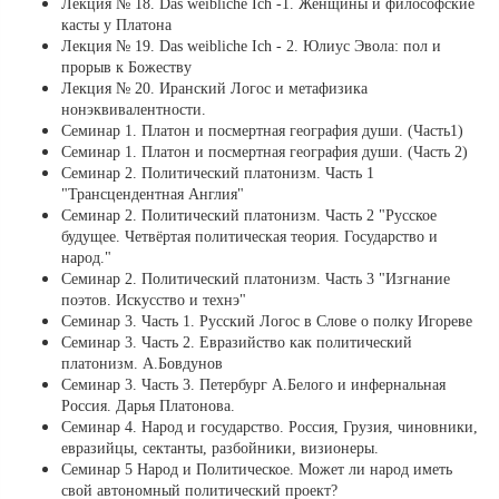
Лекция № 18. Das weibliche Ich -1. Женщины и философские
касты у Платона
Лекция № 19. Das weibliche Ich - 2. Юлиус Эвола: пол и
прорыв к Божеству
Лекция № 20. Иранский Логос и метафизика
нонэквивалентности.
Семинар 1. Платон и посмертная география души. (Часть1)
Семинар 1. Платон и посмертная география души. (Часть 2)
Семинар 2. Политический платонизм. Часть 1
"Трансцендентная Англия"
Семинар 2. Политический платонизм. Часть 2 "Русское
будущее. Четвёртая политическая теория. Государство и
народ."
Семинар 2. Политический платонизм. Часть 3 "Изгнание
поэтов. Искусство и технэ"
Семинар 3. Часть 1. Русский Логос в Слове о полку Игореве
Семинар 3. Часть 2. Евразийство как политический
платонизм. А.Бовдунов
Семинар 3. Часть 3. Петербург А.Белого и инфернальная
Россия. Дарья Платонова.
Семинар 4. Народ и государство. Россия, Грузия, чиновники,
евразийцы, сектанты, разбойники, визионеры.
Семинар 5 Народ и Политическое. Может ли народ иметь
свой автономный политический проект?