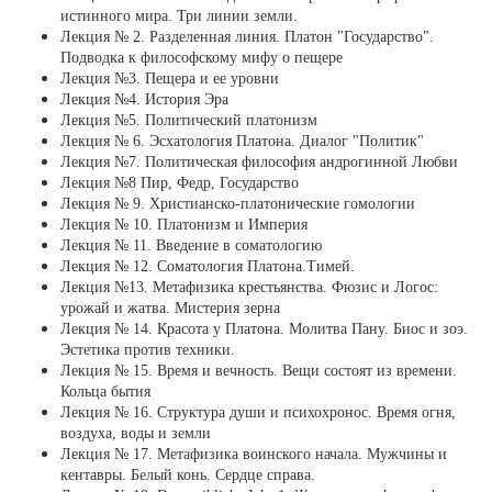
истинного мира. Три линии земли.
Лекция № 2. Разделенная линия. Платон "Государство".
Подводка к философскому мифу о пещере
Лекция №3. Пещера и ее уровни
Лекция №4. История Эра
Лекция №5. Политический платонизм
Лекция № 6. Эсхатология Платона. Диалог "Политик"
Лекция №7. Политическая философия андрогинной Любви
Лекция №8 Пир, Федр, Государство
Лекция № 9. Христианско-платонические гомологии
Лекция № 10. Платонизм и Империя
Лекция № 11. Введение в соматологию
Лекция № 12. Соматология Платона.Тимей.
Лекция №13. Метафизика крестьянства. Фюзис и Логос:
урожай и жатва. Мистерия зерна
Лекция № 14. Красота у Платона. Молитва Пану. Биос и зоэ.
Эстетика против техники.
Лекция № 15. Время и вечность. Вещи состоят из времени.
Кольца бытия
Лекция № 16. Структура души и психохронос. Время огня,
воздуха, воды и земли
Лекция № 17. Метафизика воинского начала. Мужчины и
кентавры. Белый конь. Сердце справа.