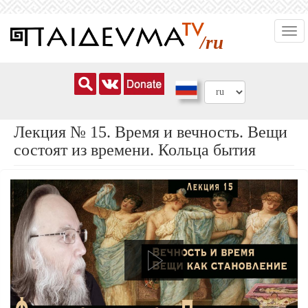
Перейти
Togg
к
/ru
navi
основному
содержанию
Лекция № 15. Время и вечность. Вещи
состоят из времени. Кольца бытия