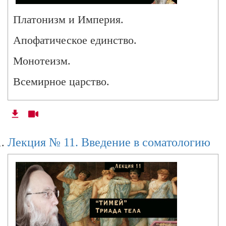
Платонизм и Империя.
Апофатическое единство.
Монотеизм.
Всемирное царство.
Иеремия как Исократ.
Навуходоносор и его дилемма.
Лекция № 11. Введение в соматологию
Четыре царства.
Пятая Империя.