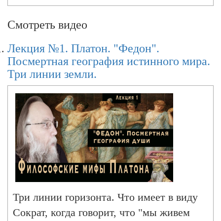
Лекция № 6. Эсхатология Платона. Диалог
Смотреть видео
Лекция №1. Платон. "Федон".
Посмертная география истинного мира.
Лекция №7. Политическая философия
андрогинной Любви
Три линии земли.
Лекция №8 Пир, Федр, Государство
Лекция № 9. Христианско-платонические
гомологии
Три линии горизонта. Что имеет в виду
Лекция № 10. Платонизм и Империя
Сократ, когда говорит, что "мы живем