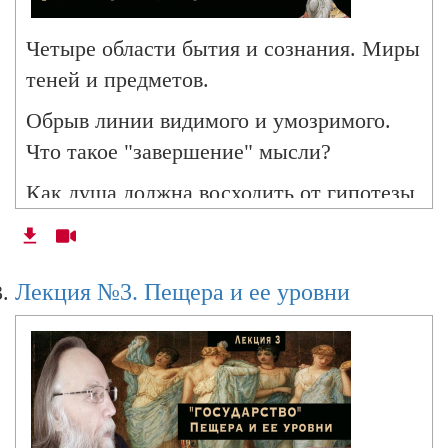
Лекция № 15. Время и вечность. Вещи
состоят из времени. Кольца бытия
Четыре области бытия и сознания. Миры
теней и предметов.
Лекция № 16. Структура души и
Обрыв линии видимого и умозримого.
психохронос. Время огня, воздуха, воды и
Что такое "завершение" мысли?
земли
Как душа должна восходить от гипотезы
к анапотезе.
Лекция № 17. Метафизика воинского начала.
Мужчины и кентавры. Белый конь. Сердце
Значение и процессы диалектики.
справа.
Лекция №3. Пещера и ее уровни
Лекция № 18. Das weibliche Ich -1. Женщины
и философские касты у Платона