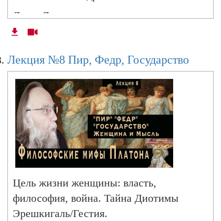
платонизм, традиционализм. Женщина —
Люди Луны
взгляд справа
Три начала души, государства, космоса
Стражи и стражницы
Семинар 15. Иран как Идея. Метафизика
Лекция №8 Пир, Федр, Государство
нон-эквивалентности.
Платон и Христианство. Беседа в
Сафрониевой пустыни
Цель жизни женщины: власть,
философия, война. Тайна Диотимы
Эрешкигаль/Гестия.