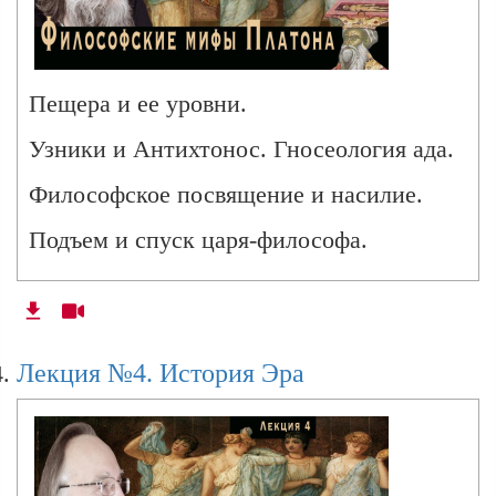
Лекция № 19. Das weibliche Ich - 2. Юлиус
Эвола: пол и прорыв к Божеству
Пещера и ее уровни.
Лекция № 20. Иранский Логос и метафизика
Узники и Антихтонос. Гносеология ада.
нонэквивалентности.
Философское посвящение и насилие.
Подъем и спуск царя-философа.
Семинар 1. Платон и посмертная география
души. (Часть1)
Семинар 1. Платон и посмертная география
Лекция №4. История Эра
души. (Часть 2)
Семинар 2. Политический платонизм. Часть