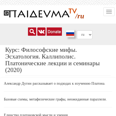
Перейти
Togg
к
/ru
navi
основному
содержанию
Курс: Философские мифы.
Эсхатология. Каллиполис.
Платонические лекции и семинары
(2020)
Александр Дугин рассказывает о подходах к изучению Платона.
Базовые схемы, метафизические графы, неожиданные параллели.
Единство платоновской мысли и учения.