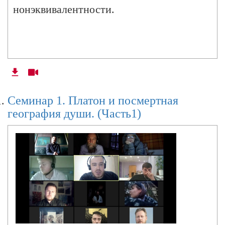
нонэквивалентности.
Семинар 1. Платон и посмертная
география души. (Часть1)