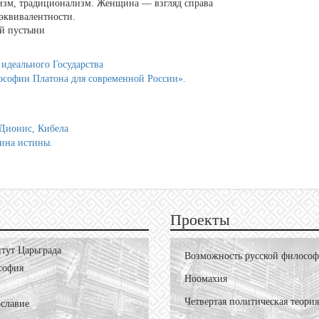
изм, традиционализм. Женщина — взгляд справа
эквивалентности.
ой пустыни
идеального Государства
ософии Платона для современной России».
 Дионис, Кибела
ина истины.
Проекты
тут Царьграда
Возможность русской филосо
софия
Ноомахия
Четвертая политическая теория
славие