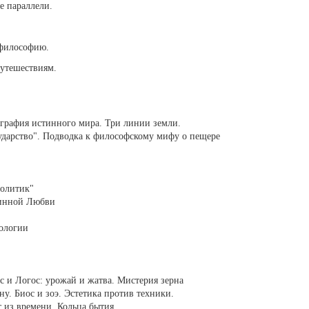
е параллели.
 философию.
путешествиям.
ография истинного мира. Три линии земли.
ударство". Подводка к философскому мифу о пещере
Политик"
гинной Любви
ологии
 и Логос: урожай и жатва. Мистерия зерна
у. Биос и зоэ. Эстетика против техники.
т из времени. Кольца бытия