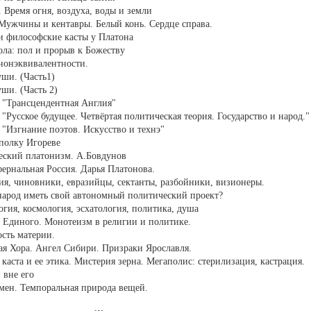
 Время огня, воздуха, воды и земли
Мужчины и кентавры. Белый конь. Сердце справа.
 и философские касты у Платона
вола: пол и прорыв к Божеству
нонэквивалентности.
уши. (Часть1)
ши. (Часть 2)
 "Трансцендентная Англия"
"Русское будущее. Четвёртая политическая теория. Государство и народ."
 "Изгнание поэтов. Искусство и технэ"
 полку Игореве
ческий платонизм. А.Бовдунов
фернальная Россия. Дарья Платонова.
зия, чиновники, евразийцы, сектанты, разбойники, визионеры.
народ иметь свой автономный политический проект?
гия, космология, эсхатология, политика, душа
 Единого. Монотеизм в религии и политике.
ость материи.
кая Хора. Ангел Сибири. Призраки Ярославля.
каста и ее этика. Мистерия зерна. Мегаполис: стерилизация, кастрация.
 вне его
мен. Темпоральная природа вещей.