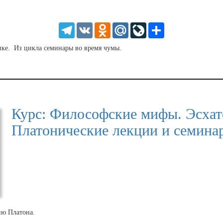
SD
1.5
HD
1.25
Telegram
VK
Odnoklassniki
Mail.Ru
LiveJournal
Share
normal
0.5
ике. Из цикла семинары во время чумы.
0.25
Курс: Философские мифы. Эсхат
Платонические лекции и семина
ию Платона.