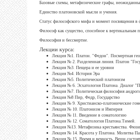
Базовые схемы, метафизические графы, неожиданны
Единство платоновской мысли и учения.
Статус философского мифа и момент посвящения в
Философ как существо, способное к вертикальным 
Философия и бессмертие.
Лекции курса:
Лекция №1. Платон. "Федон". Посмертная ге
Лекция № 2. Разделенная линия. Платон "Гос
Лекция №3. Пещера и ее уровни
Лекция №4. История Эра
Лекция №5. Политический платонизм
Лекция № 6. Эсхатология Платона. Диалог "
Лекция №7. Политическая философия андро
Лекция №8 Пир, Федр, Государство
Лекция № 9. Христианско-платонические гом
Лекция № 10. Платонизм и Империя
Лекция № 11. Введение в соматологию
Лекция № 12. Соматология Платона.Тимей.
Лекция №13. Метафизика крестьянства. Фюзис
Лекция № 14. Красота у Платона. Молитва Пан
Лекция № 15. Время и вечность. Вещи состоя