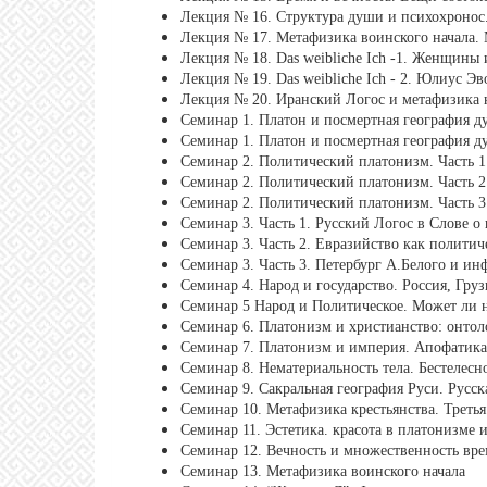
Лекция № 16. Структура души и психохронос.
Лекция № 17. Метафизика воинского начала. 
Лекция № 18. Das weibliche Ich -1. Женщины
Лекция № 19. Das weibliche Ich - 2. Юлиус Э
Лекция № 20. Иранский Логос и метафизика 
Семинар 1. Платон и посмертная география д
Семинар 1. Платон и посмертная география ду
Семинар 2. Политический платонизм. Часть 1
Семинар 2. Политический платонизм. Часть 2 
Семинар 2. Политический платонизм. Часть 3
Семинар 3. Часть 1. Русский Логос в Слове о
Семинар 3. Часть 2. Евразийство как полити
Семинар 3. Часть 3. Петербург А.Белого и ин
Семинар 4. Народ и государство. Россия, Гру
Семинар 5 Народ и Политическое. Может ли 
Семинар 6. Платонизм и христианство: онтоло
Семинар 7. Платонизм и империя. Апофатика
Семинар 8. Нематериальность тела. Бестелесн
Семинар 9. Сакральная география Руси. Русс
Семинар 10. Метафизика крестьянства. Третья 
Семинар 11. Эстетика. красота в платонизме и
Семинар 12. Вечность и множественность вре
Семинар 13. Метафизика воинского начала