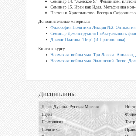
Семинар 14. “Женское Я”. Феминизм, платон
Семинар 15. Иран как Идея. Метафизика нон-
Платон и Христианство. Беседа в Сафрониев
Дополнительные материалы
Философия Политики Лекция №2. Онтология 
Cеминар Деконструкция I «Актуальность фил
Диалог Платона "Пир" (И.Протопопова)
Книги к курсу:
Ноомахия: войны ума. Три Логоса: Аполлон,
Ноомахия: войны ума. Эллинский Логос. Дол
Дисциплины
Дарья Дугина: Русская Миссия
Инсти
Наука
Фило
Психология
Театр
Политика
Право