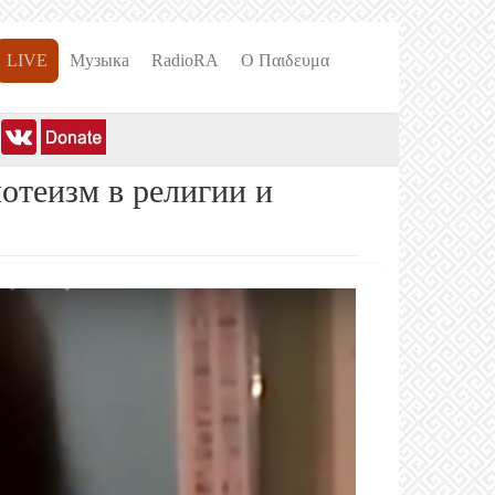
LIVE
Музыка
RadioRA
О Пαιδευμα
отеизм в религии и