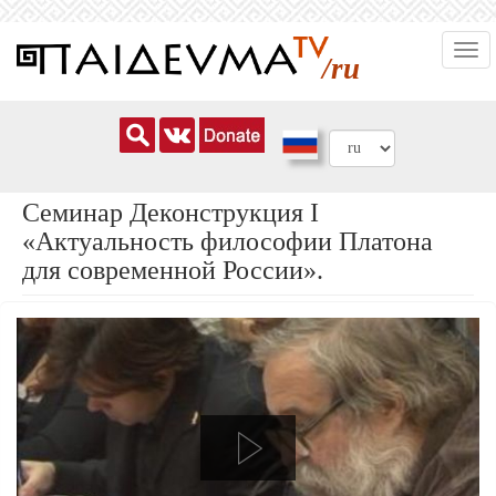
Перейти
Togg
к
/ru
navi
основному
содержанию
Cеминар Деконструкция I
«Актуальность философии Платона
для современной России».