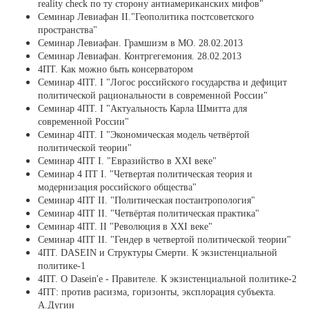
reality check по ту сторону антиамериканских мифов"
Cеминар Левиафан II."Геополитика постсоветского
пространства"
Семинар Левиафан. Грамшизм в МО. 28.02.2013
Семинар Левиафан. Контргегемония. 28.02.2013
4ПТ. Как можно быть консерватором
Cеминар 4ПТ. I "Логос российского государства и дефицит
политической рациональности в современной России"
Cеминар 4ПТ. I "Актуальность Карла Шмитта для
современной России"
Семинар 4ПТ. I "Экономическая модель четвёртой
политической теории"
Семинар 4ПT I. "Евразийство в XXI веке"
Cеминар 4 ПТ I. "Четвертая политическая теория и
модернизация российского общества"
Cеминар 4ПТ II. "Политическая постантропология"
Семинар 4ПТ II. "Четвёртая политическая практика"
Семинар 4ПТ. II "Революция в XXI веке"
Семинар 4ПТ II. "Гендер в четвертой политической теории"
4ПТ. DASEIN и Структуры Смерти. К экзистенциальной
политике-1
4ПТ. О Dasein'е - Правителе. К экзистенциальной политике-2
4ПТ: против расизма, горизонты, эксплорация субъекта.
А.Дугин