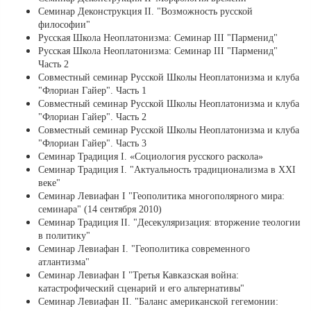
Cеминар Деконструкция II. "Возможность русской
философии"
Русская Школа Неоплатонизма: Семинар III "Парменид"
Русская Школа Неоплатонизма: Семинар III "Парменид"
Часть 2
Совместный семинар Русской Школы Неоплатонизма и клуба
"Флориан Гайер". Часть 1
Совместный семинар Русской Школы Неоплатонизма и клуба
"Флориан Гайер". Часть 2
Совместный семинар Русской Школы Неоплатонизма и клуба
"Флориан Гайер". Часть 3
Cеминар Традиция I. «Социология русского раскола»
Cеминар Традиция I. "Актуальность традиционализма в XXI
веке"
Семинар Левиафан I "Геополитика многополярного мира:
семинара" (14 сентября 2010)
Cеминар Традиция II. "Десекуляризация: вторжение теологии
в политику"
Семинар Левиафан I. "Геополитика современного
атлантизма"
Семинар Левиафан I "Третья Кавказская война:
катастрофический сценарий и его альтернативы"
Cеминар Левиафан II. "Баланс американской гегемонии: