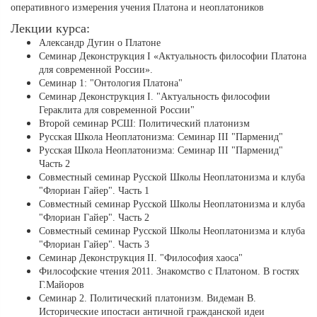
оперативного измерения учения Платона и неоплатоников
Лекции курса:
Александр Дугин о Платоне
Cеминар Деконструкция I «Актуальность философии Платона
для современной России».
Семинар 1: "Онтология Платона"
Cеминар Деконструкция I. "Актуальность философии
Гераклита для современной России"
Второй семинар РСШ: Политический платонизм
Русская Школа Неоплатонизма: Семинар III "Парменид"
Русская Школа Неоплатонизма: Семинар III "Парменид"
Часть 2
Совместный семинар Русской Школы Неоплатонизма и клуба
"Флориан Гайер". Часть 1
Совместный семинар Русской Школы Неоплатонизма и клуба
"Флориан Гайер". Часть 2
Совместный семинар Русской Школы Неоплатонизма и клуба
"Флориан Гайер". Часть 3
Семинар Деконструкция II. "Философия хаоса"
Философские чтения 2011. Знакомство с Платоном. В гостях
Г.Майоров
Семинар 2. Политический платонизм. Видеман В.
Исторические ипостаси античной гражданской идеи