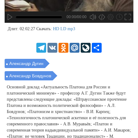
00:00/00:00
no source
no source
no source
no source
no source
no source
no source
no source
no source
no source
no source
no source
no source
no source
no source
no source
no source
no source
no source
no source
MP3
2
Длит: 02:02:27
Скачать:
HD
LD
mp3
SD
1.5
HD
1.25
Telegram
VK
Odnoklassniki
Mail.Ru
LiveJournal
Share
normal
0.5
0.25
Александр Дугин
Александр Бовдунов
Основной доклад «Актуальность Платона для России и
платонический минимум» - профессор А.Г. Дугин Также будут
представлены следующие доклады: «Штрауссианское прочтение
Платона и возможность политической философии» - А.Л.
Бовдунов; «Платонизм и христианство» - В.И. Карпец;
«Технологичность платонической аскетики и её полезность для
современного православия» - А.В. Муравьёв; «Платон и
современная теория надындивидуальной памяти» - А.И. Макаров;
«Платон: не человек Традиции, но традиционалист» - М.