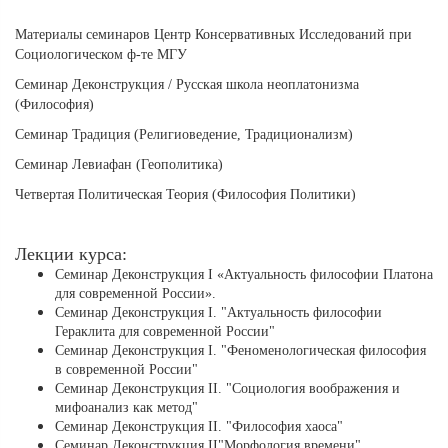
Материалы семинаров Центр Консервативных Исследований при
Социологическом ф-те МГУ
Семинар Деконструкция / Русская школа неоплатонизма
(Философия)
Семинар Традиция (Религиоведение, Традиционализм)
Семинар Левиафан (Геополитика)
Четвертая Политическая Теория (Философия Политики)
Лекции курса:
Cеминар Деконструкция I «Актуальность философии Платона
для современной России».
Cеминар Деконструкция I. "Актуальность философии
Гераклита для современной России"
Семинар Деконструкция I. "Феноменологическая философия
в современной России"
Cеминар Деконструкция II. "Социология воображения и
мифоанализ как метод"
Семинар Деконструкция II. "Философия хаоса"
Семинар Деконструкция II"Морфология времени"