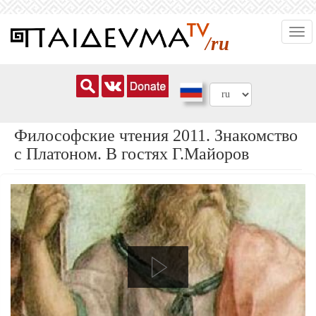
Перейти
Togg
к
/ru
navi
основному
содержанию
Философские чтения 2011. Знакомство
с Платоном. В гостях Г.Майоров