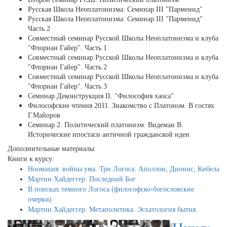
Русская Школа Неоплатонизма: Семинар III "Парменид"
Русская Школа Неоплатонизма: Семинар III "Парменид"
Часть 2
Совместный семинар Русской Школы Неоплатонизма и клуба
"Флориан Гайер". Часть 1
Совместный семинар Русской Школы Неоплатонизма и клуба
"Флориан Гайер". Часть 2
Совместный семинар Русской Школы Неоплатонизма и клуба
"Флориан Гайер". Часть 3
Семинар Деконструкция II. "Философия хаоса"
Философские чтения 2011. Знакомство с Платоном. В гостях
Г.Майоров
Семинар 2. Политический платонизм. Видеман В.
Исторические ипостаси античной гражданской идеи
Дополнительные материалы
Книги к курсу:
Ноомахия: войны ума. Три Логоса: Аполлон, Дионис, Кибела
Мартин Хайдеггер. Последний Бог
В поисках темного Логоса (философско-богословские
очерки)
Мартин Хайдеггер. Метаполитика. Эсхатология бытия.