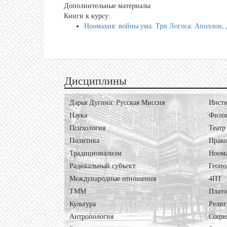
Дополнительные материалы
Книги к курсу:
Ноомахия: войны ума. Три Логоса: Аполлон,
Дисциплины
Дарья Дугина: Русская Миссия
Инсти
Наука
Фило
Психология
Театр
Политика
Право
Традиционализм
Ноом
Радикальный субъект
Геопо
Международные отношения
4ПТ
ТММ
Плат
Культура
Религ
Антропология
Соци