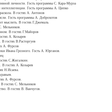
тивной личности. Гость программы С. Кара-Мурза
й интеллигенции. Гость программы А. Ципко
аскола. В гостях А. Антонов
сли. Гость программы А. Доброхотов
ит мыслить. В гостях Г.Джемаль
С. Мельников.
оном. В гостях Г.Майоров
остях А. Козырев
 В гостях В.Расторгуев
ях А. Фурсов
ки Ивана Грозного. Гость А. Юрганов.
пец
остях С.Жигалкин.
 В гостях А. Козырев
ях Н.Исаева.
уравьев.
ях А. Фурсов.
 В гостях С. Мельников
во. В гостях В. Ванчугов.