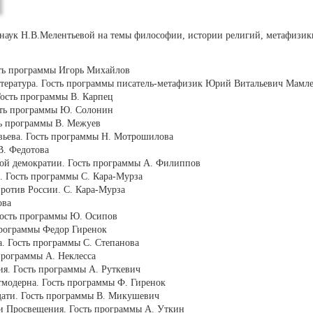
аук Н.В.Мелентьевой на темы философии, истории религий, метафизики
ть программы Игорь Михайлов
итература. Гость программы писатель-метафизик Юрий Витальевич Мамле
Гость программы В. Карпец
сть программы Ю. Солонин
ть программы В. Межуев
вьева. Гость программы Н. Мотрошилова
В. Федотова
ой демократии. Гость программы А. Филиппов
. Гость программы С. Кара-Мурза
ротив России. С. Кара-Мурза
ова
Гость программы Ю. Осипов
программы Федор Гиренок
. Гость программы С. Степанова
программы А. Неклесса
я. Гость программы А. Руткевич
тмодерна. Гость программы Ф. Гиренок
дати. Гость программы В. Микушевич
и Просвещения. Гость программы А. Уткин