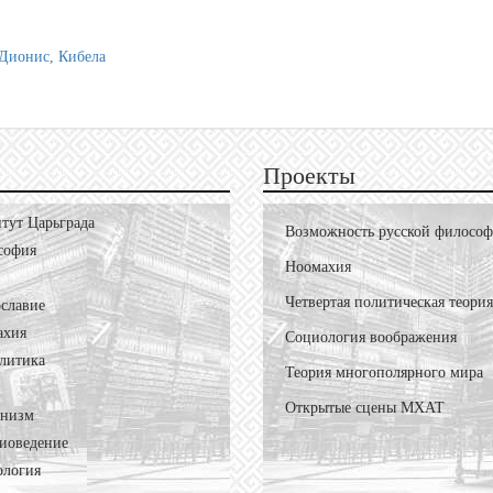
 Дионис, Кибела
Проекты
тут Царьграда
Возможность русской филосо
софия
Ноомахия
Четвертая политическая теория
славие
ахия
Социология воображения
литика
Теория многополярного мира
Открытые сцены МХАТ
онизм
иоведение
ология