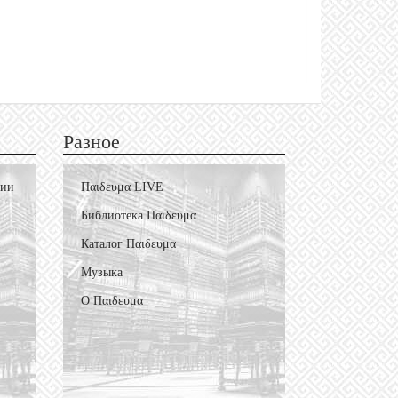
Разное
фии
Пαιδευμα LIVE
Библиотека Пαιδευμα
Каталог Пαιδευμα
Музыка
О Пαιδευμα