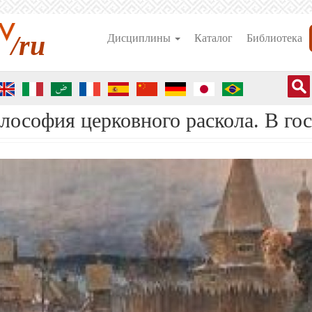
/ru
Дисциплины
Каталог
Библиотека
ософия церковного раскола. В го