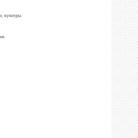
, культуры.
ев.