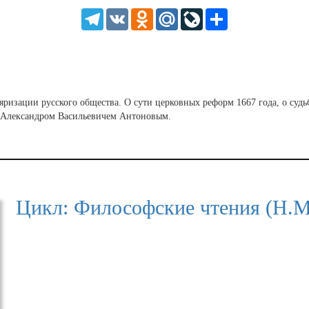
HD
1.25
Telegram
VK
Odnoklassniki
Mail.Ru
LiveJournal
Share
normal
0.5
0.25
изации русского общества. О сути церковных реформ 1667 года, о судьб
 Александром Васильевичем Антоновым.
Цикл: Философские чтения (Н.М