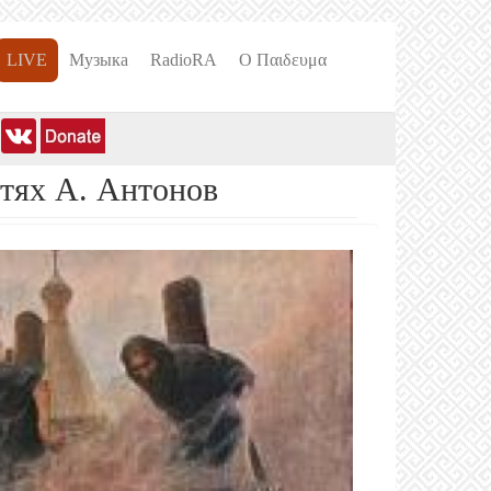
LIVE
Музыка
RadioRA
О Пαιδευμα
стях А. Антонов