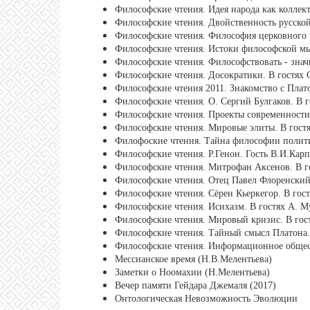
Философские чтения. Идея народа как коллек
Философские чтения. Двойственность русско
Философские чтения. Философия церковного р
Философские чтения. Истоки философской мы
Философские чтения. Философствовать - знач
Философские чтения. Досократики. В гостях 
Философские чтения 2011. Знакомство с Плат
Философские чтения. О. Сергий Булгаков. В г
Философские чтения. Проекты современности.
Философские чтения. Мировые элиты. В гост
Филофоские чтения. Тайна философии полити
Философские чтения. Р.Генон. Гость В.И.Кар
Философские чтения. Митрофан Аксенов. В г
Философские чтения. Отец Павел Флоренский.
Философские чтения. Сёрен Кьеркегор. В гост
Философские чтения. Исихазм. В гостях А. М
Философские чтения. Мировый кризис. В гост
Философские чтения. Тайный смысл Платона.
Философские чтения. Информационное общест
Мессианское время (Н.В.Мелентьева)
Заметки о Ноомахии (Н.Мелентьева)
Вечер памяти Гейдара Джемаля (2017)
Онтологическая Невозможность Эволюции