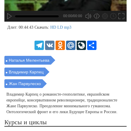
00:00/00:00
no source
no source
no source
no source
no source
no source
no source
no source
no source
no source
no source
no source
no source
no source
no source
no source
no source
no source
no source
no source
MP3
2
Длит: 00:44:43
Скачать:
HD
LD
mp3
SD
1.5
HD
1.25
Telegram
VK
Odnoklassniki
Mail.Ru
LiveJournal
Share
normal
0.5
0.25
Наталья Мелентьева
Владимир Карпец
Жан Парвулеско
Владимир Карпец о романисте-геополитике, евразийском
европейце, консервативном революционере, традиционалисте
Жане Парвулеско. Преодоление минимального гуманизма.
Онтологический фронт и его лики.Будущее Европы и России.
Курсы и циклы