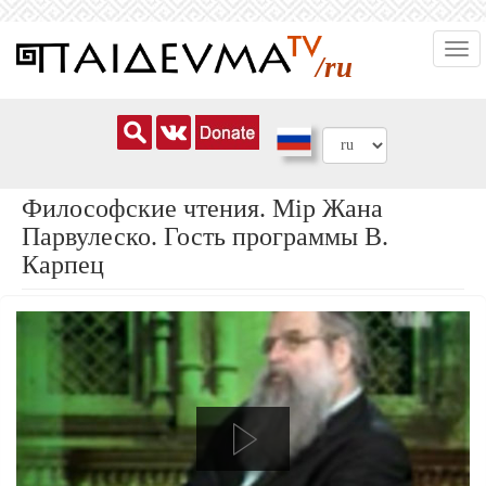
Перейти
Togg
к
/ru
navi
основному
содержанию
Философские чтения. Мiр Жана
Парвулеско. Гость программы В.
Карпец