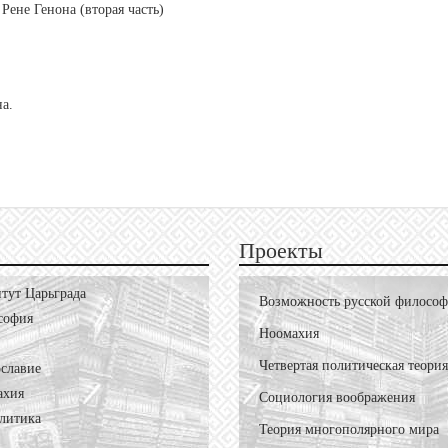
Рене Генона (вторая часть)
а.
Проекты
тут Царьграда
Возможность русской филосо
софия
Ноомахия
Четвертая политическая теория
славие
ахия
Социология воображения
литика
Теория многополярного мира