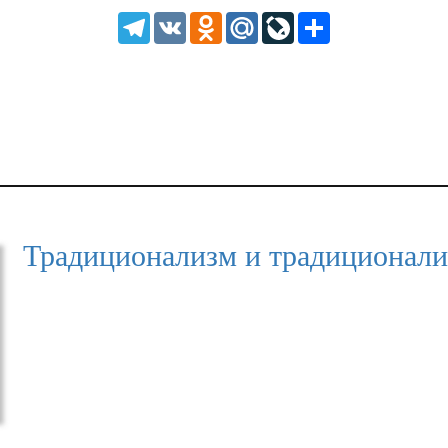
1.25
Telegram
VK
Odnoklassniki
Mail.Ru
LiveJournal
Share
normal
0.5
0.25
Традиционализм и традиционал