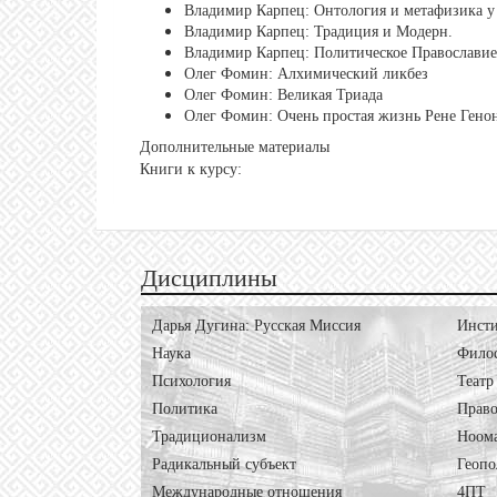
Владимир Карпец: Онтология и метафизика у 
Владимир Карпец: Традиция и Модерн.
Владимир Карпец: Политическое Православие
Олег Фомин: Алхимический ликбез
Олег Фомин: Великая Триада
Олег Фомин: Очень простая жизнь Рене Генон
Дополнительные материалы
Книги к курсу:
Дисциплины
Дарья Дугина: Русская Миссия
Инсти
Наука
Фило
Психология
Театр
Политика
Право
Традиционализм
Ноом
Радикальный субъект
Геопо
Международные отношения
4ПТ