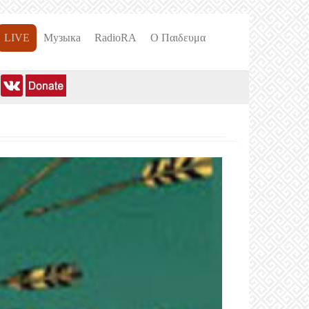
LIVE
Музыка
RadioRA
О Пαιδευμα