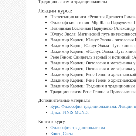
Традиционализм и традиционалисты
Лекции курса:
Презентация книги «Религия Древнего Рима
Философские чтения. Мiр Жана Парвулеско. 
Невидимая Вселенная Парвулеско (Александр 
Юлиус Эвола: Магический путь интенсивности
Владимир Карпец: Юлиус Эвола - онтология
Владимир Карпц: Юлиус Эвола. Путь киновари
Владимир Карпец: «Юлиус Эвола: Путь кинова
Рене Генон: Свидетель верный и истинный (А
Владимир Карпец: Онтология и метафизика у 
Владимир Карпец: Онтология и метафизика у 
Владимир Карпец: Рене Генон о христианской
Владимир Карпец: Рене Генон о христианской
Владимир Карпец: Традиция и традиционные ф
Традиционализм Рене Генона и Православная
Дополнительные материалы
Курс: Философия традиционализма. Лекции в
Цикл: FINIS MUNDI
Книги к курсу:
Философия традиционализма
Конец Света