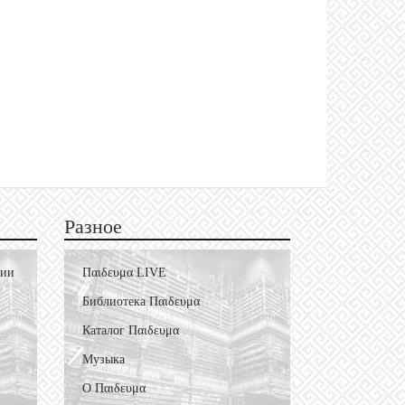
Разное
фии
Пαιδευμα LIVE
Библиотека Пαιδευμα
Каталог Пαιδευμα
Музыка
О Пαιδευμα