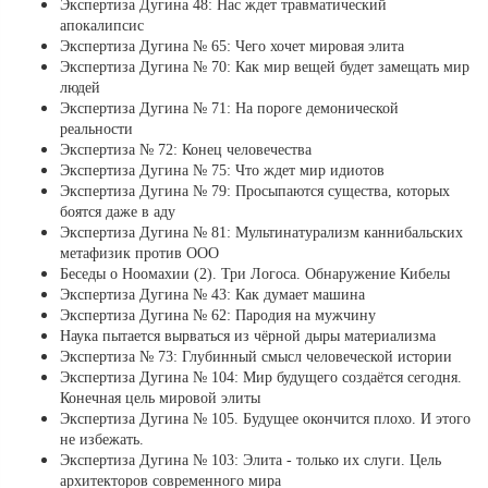
Экспертиза Дугина 48: Нас ждет травматический
апокалипсис
Экспертиза Дугина № 65: Чего хочет мировая элита
Экспертиза Дугина № 70: Как мир вещей будет замещать мир
людей
Экспертиза Дугина № 71: На пороге демонической
реальности
Экспертиза № 72: Конец человечества
Экспертиза Дугина № 75: Что ждет мир идиотов
Экспертиза Дугина № 79: Просыпаются существа, которых
боятся даже в аду
Экспертиза Дугина № 81: Мультинатурализм каннибальских
метафизик против ООО
Беседы о Ноомахии (2). Три Логоса. Обнаружение Кибелы
Экспертиза Дугина № 43: Как думает машина
Экспертиза Дугина № 62: Пародия на мужчину
Наука пытается вырваться из чёрной дыры материализма
Экспертиза № 73: Глубинный смысл человеческой истории
Экспертиза Дугина № 104: Мир будущего создаётся сегодня.
Конечная цель мировой элиты
Экспертиза Дугина № 105. Будущее окончится плохо. И этого
не избежать.
Экспертиза Дугина № 103: Элита - только их слуги. Цель
архитекторов современного мира