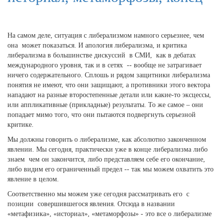
На самом деле, ситуация с либерализмом намного серьезнее, чем
она может показаться. И апология либерализма, и критика
либерализма в большинстве дискуссий в СМИ, как в дебатах
международного уровня, так и в сетях -- вообще не затрагивает
ничего содержательного. Сплошь и рядом защитники либерализма
понятия не имеют, что они защищают, а противники этого вектора
нападают на разные второстепенные детали или какие-то эксцессы,
или аппликативные (прикладные) результаты. То же самое – они
попадает мимо того, что они пытаются подвергнуть серьезной
критике.
Мы должны говорить о либерализме, как абсолютно законченном
явлении. Мы сегодня, практически уже в конце либерализма либо
знаем чем он закончится, либо представляем себе его окончание,
либо видим его ограниченный предел -- так мы можем охватить это
явление в целом.
Соответственно мы можем уже сегодня рассматривать его с
позиции совершившегося явления. Отсюда в названии
«метафизика», «историал», «метаморфозы» - это все о либерализме