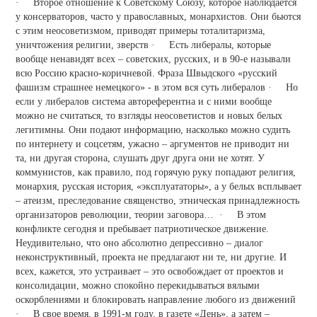
· Второе отношение к Советскому Союзу, которое наблюдается
у консерваторов, часто у православных, монархистов. Они бьются
с этим неосоветизмом, приводят примеры тоталитаризма,
уничтожения религии, зверств · Есть либералы, которые
вообще ненавидят всех – советских, русских, и в 90-е называли
всю Россию красно-коричневой. Фраза Швыдского «русский
фашизм страшнее немецкого» - в этом вся суть либералов · Но
если у либералов система автореферентна и с ними вообще
можно не считаться, то взгляды неосоветистов и новых белых
легитимны. Они подают информацию, насколько можно судить
по интернету и соцсетям, ужасно – аргументов не приводит ни
та, ни другая сторона, слушать друг друга они не хотят. У
коммунистов, как правило, под горячую руку попадают религия,
монархия, русская история, «эксплуататоры», а у белых всплывает
– атеизм, преследование священство, этническая принадлежность
организаторов революции, теории заговора… · В этом
конфликте сегодня и пребывает патриотическое движение.
Неудивительно, что оно абсолютно депрессивно – диалог
неконструктивный, проекта не предлагают ни те, ни другие. И
всех, кажется, это устраивает – это освобождает от проектов и
консолидации, можно спокойно перекидываться вялыми
оскорблениями и блокировать направление любого из движений
· В свое время, в 1991-м году, в газете «День», а затем –