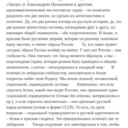
«Завтра» (с Александром Прохановым и другими
единомышленниками) мы поставили задачу – не позволить
разделить эти две линии, не сделать их антагонистами в
политике. Да, это два разных взгляда на русскую историю, да, это
две разных ценностных системы, несводимые друг к другу, но
имеющие общий знаменатель – обе патриотические. И белые, и
красные были русскими людьми, которые по-разному понимали
нашу миссию, и имеют образы России · Те, кто нами правит
сегодня, образа России вообще не имеют. У них нет России – они
глобалисты. Они считают, что Запад является образцом, а мы –
недозападная страна, которая должна быть приведена к общему
знаменателю, а потом – интегрирована в западный мир · В
отличие от либералов-глобалистов, неосоветские и белые
патриоты любят свою Родину. Мы хотим сильной, независимой,
социальной, справедливой системы · Любопытно, что если
спросить белых, какой они видят Россию, они принимают идею
социальной справедливости (только без атеизма, материализма и
пр.), а если спросить неосоветских – они признают русский
народ великим (только в форме СССР). То есть, по двум
вопросам – социальной справедливости и русской идентичности
– белые и красные сходятся. Это принципиально отличает нас от
либералов · Теперь подумаем: кто заинтересован в том, чтобы