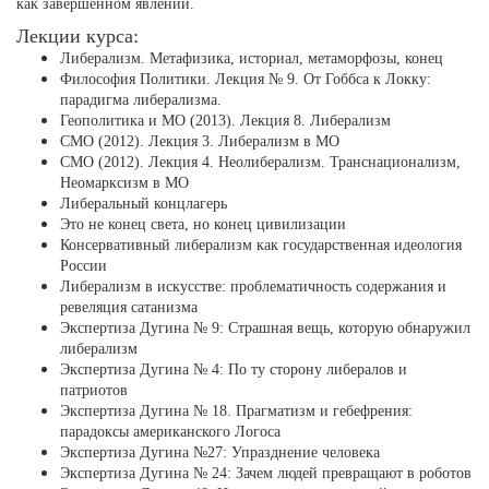
как завершенном явлении.
Лекции курса:
Либерализм. Метафизика, историал, метаморфозы, конец
Философия Политики. Лекция № 9. От Гоббса к Локку:
парадигма либерализма.
Геополитика и МО (2013). Лекция 8. Либерализм
СМО (2012). Лекция 3. Либерализм в МО
СМО (2012). Лекция 4. Неолиберализм. Транснационализм,
Неомарксизм в МО
Либеральный концлагерь
Это не конец света, но конец цивилизации
Консервативный либерализм как государственная идеология
России
Либерализм в искусстве: проблематичность содержания и
ревеляция сатанизма
Экспертиза Дугина № 9: Страшная вещь, которую обнаружил
либерализм
Экспертиза Дугина № 4: По ту сторону либералов и
патриотов
Экспертиза Дугина № 18. Прагматизм и гебефрения:
парадоксы американского Логоса
Экспертиза Дугина №27: Упразднение человека
Экспертиза Дугина № 24: Зачем людей превращают в роботов