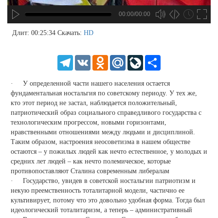
00:00/00:00
hd4320
hd2880
hd2160
hd1440
highres
hd1080
hd720
large
medium
small
tiny
no source
no source
no source
no source
no source
no source
no source
no source
no source
no source
no source
no source
no source
no source
no source
no source
no source
no source
no source
no source
2
Длит: 00:25:34
Скачать:
HD
1.5
1.25
Telegram
VK
Odnoklassniki
Mail.Ru
LiveJournal
Share
normal
0.5
· У определенной части нашего населения остается
0.25
фундаментальная ностальгия по советскому периоду. У тех же,
кто этот период не застал, наблюдается положительный,
патриотический образ социального справедливого государства с
технологическим прогрессом, новыми горизонтами,
нравственными отношениями между людьми и дисциплиной.
Таким образом, настроения неосоветизма в нашем обществе
остаются – у пожилых людей как нечто естественное, у молодых и
средних лет людей – как нечто полемическое, которые
противопоставляют Сталина современным либералам
· Государство, увидев в советской ностальгии патриотизм и
некую преемственность тоталитарной модели, частично ее
культивирует, потому что это довольно удобная форма. Тогда был
идеологический тоталитаризм, а теперь – административный