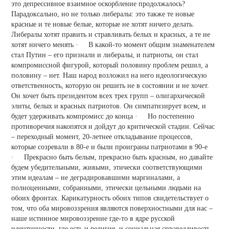
это депрессивное взаимное оскорбление продолжалось?
Парадоксально, но не только либералы: это также те новые
красные и те новые белые, которые не хотят ничего делать.
Либералы хотят править и стравливать белых и красных, а те не
хотят ничего менять · В какой-то момент общим знаменателем
стал Путин – его признали и либералы, и патриоты, он стал
компромиссной фигурой, который половину проблем решил, а
половину – нет. Наш народ возложил на него идеологическую
ответственность, которую он решить не в состоянии и не хочет.
Он хочет быть президентом всех трех групп – олигархической
элиты, белых и красных патриотов. Он симпатизирует всем, и
будет удерживать компромисс до конца · Но постепенно
противоречия накопятся и дойдут до критической стадии. Сейчас
– переходный момент, 20-летнее откладывание процессов,
которые созревали в 80-е и были проиграны патриотами в 90-е
· Прекрасно быть белым, прекрасно быть красным, но давайте
будем убедительными, живыми, этически соответствующими
этим идеалам – не деградировавшими маргиналами, а
полноценными, собранными, этически цельными людьми на
обоих фронтах. Карикатурность обоих типов свидетельствует о
том, что оба мировоззрения являются поверхностными для нас –
наше истинное мировоззрение где-то в ядре русской
идентичности, где есть и религия, и социальная справедливость,