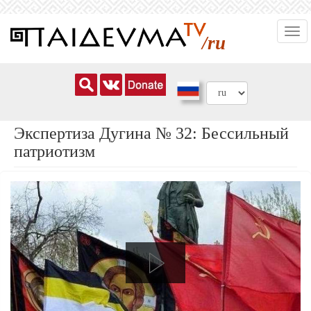
Перейти
Togg
к
/ru
navi
основному
содержанию
Экспертиза Дугина № 32: Бессильный
патриотизм