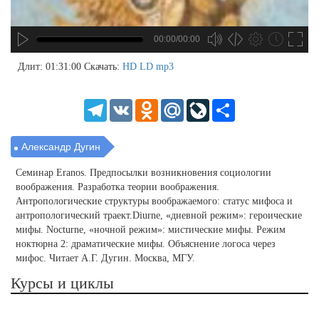
00:00/00:00
no source
no source
no source
no source
no source
no source
no source
no source
no source
no source
no source
no source
no source
no source
no source
no source
no source
no source
no source
no source
MP3
2
Длит: 01:31:00
Скачать:
HD
LD
mp3
SD
1.5
HD
1.25
Telegram
VK
Odnoklassniki
Mail.Ru
LiveJournal
Share
normal
0.5
0.25
Александр Дугин
Семинар Eranos. Предпосылки возникновения социологии
воображения. Разработка теории воображения.
Антропологические структуры воображаемого: статус мифоса и
антропологический траект.Diurne, «дневной режим»: героические
мифы. Nocturne, «ночной режим»: мистические мифы. Режим
ноктюрна 2: драматические мифы. Объяснение логоса через
мифос. Читает А.Г. Дугин. Москва, МГУ.
Курсы и циклы