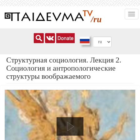
Перейти
Togg
к
/ru
navi
основному
содержанию
Структурная социология. Лекция 2.
Социология и антропологические
структуры воображаемого