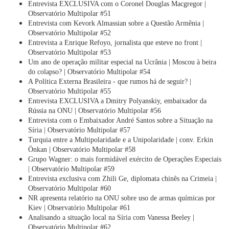
Entrevista EXCLUSIVA com o Coronel Douglas Macgregor |
Observatório Multipolar #51
Entrevista com Kevork Almassian sobre a Questão Armênia |
Observatório Multipolar #52
Entrevista a Enrique Refoyo, jornalista que esteve no front |
Observatório Multipolar #53
Um ano de operação militar especial na Ucrânia | Moscou à beira
do colapso? | Observatório Multipolar #54
A Política Externa Brasileira - que rumos há de seguir? |
Observatório Multipolar #55
Entrevista EXCLUSIVA a Dmitry Polyanskiy, embaixador da
Rússia na ONU | Observatório Multipolar #56
Entrevista com o Embaixador André Santos sobre a Situação na
Síria | Observatório Multipolar #57
Turquia entre a Multipolaridade e a Unipolaridade | conv. Erkin
Önkan | Observatório Multipolar #58
Grupo Wagner: o mais formidável exército de Operações Especiais
| Observatório Multipolar #59
Entrevista exclusiva com Zhili Ge, diplomata chinês na Crimeia |
Observatório Multipolar #60
NR apresenta relatório na ONU sobre uso de armas químicas por
Kiev | Observatório Multipolar #61
Analisando a situação local na Síria com Vanessa Beeley |
Observatório Multipolar #62