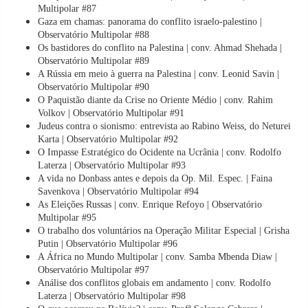
Multipolar #87
Gaza em chamas: panorama do conflito israelo-palestino |
Observatório Multipolar #88
Os bastidores do conflito na Palestina | conv. Ahmad Shehada |
Observatório Multipolar #89
A Rússia em meio à guerra na Palestina | conv. Leonid Savin |
Observatório Multipolar #90
O Paquistão diante da Crise no Oriente Médio | conv. Rahim
Volkov | Observatório Multipolar #91
Judeus contra o sionismo: entrevista ao Rabino Weiss, do Neturei
Karta | Observatório Multipolar #92
O Impasse Estratégico do Ocidente na Ucrânia | conv. Rodolfo
Laterza | Observatório Multipolar #93
A vida no Donbass antes e depois da Op. Mil. Espec. | Faina
Savenkova | Observatório Multipolar #94
As Eleições Russas | conv. Enrique Refoyo | Observatório
Multipolar #95
O trabalho dos voluntários na Operação Militar Especial | Grisha
Putin | Observatório Multipolar #96
A África no Mundo Multipolar | conv. Samba Mbenda Diaw |
Observatório Multipolar #97
Análise dos conflitos globais em andamento | conv. Rodolfo
Laterza | Observatório Multipolar #98