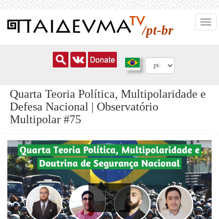
Pular
Togg
para
/pt-br
navi
o
conteúdo
principal
Quarta Teoria Política, Multipolaridade e
Defesa Nacional | Observatório
Multipolar #75