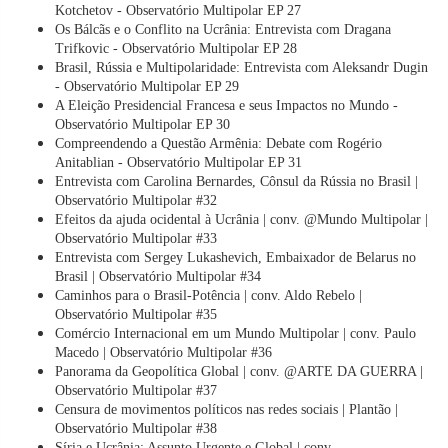
Kotchetov - Observatório Multipolar EP 27
Os Bálcãs e o Conflito na Ucrânia: Entrevista com Dragana
Trifkovic - Observatório Multipolar EP 28
Brasil, Rússia e Multipolaridade: Entrevista com Aleksandr Dugin
- Observatório Multipolar EP 29
A Eleição Presidencial Francesa e seus Impactos no Mundo -
Observatório Multipolar EP 30
Compreendendo a Questão Armênia: Debate com Rogério
Anitablian - Observatório Multipolar EP 31
Entrevista com Carolina Bernardes, Cônsul da Rússia no Brasil |
Observatório Multipolar #32
Efeitos da ajuda ocidental à Ucrânia | conv. @Mundo Multipolar |
Observatório Multipolar #33
Entrevista com Sergey Lukashevich, Embaixador de Belarus no
Brasil | Observatório Multipolar #34
Caminhos para o Brasil-Potência | conv. Aldo Rebelo |
Observatório Multipolar #35
Comércio Internacional em um Mundo Multipolar | conv. Paulo
Macedo | Observatório Multipolar #36
Panorama da Geopolítica Global | conv. @ARTE DA GUERRA |
Observatório Multipolar #37
Censura de movimentos políticos nas redes sociais | Plantão |
Observatório Multipolar #38
Síria e Ucrânia: Assunto Urgente e Global | conv.