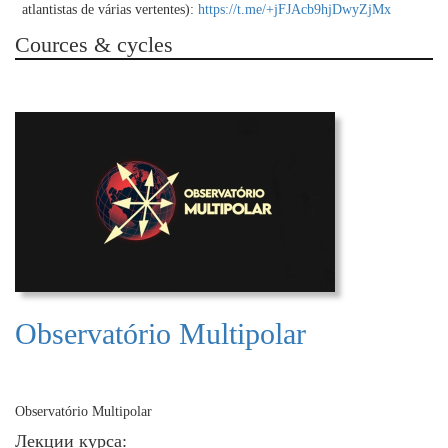
atlantistas de várias vertentes):
https://t.me/+jFJAcb9hjDwyZjMx
Cources & cycles
Observatório Multipolar
Observatório Multipolar
Лекции курса: