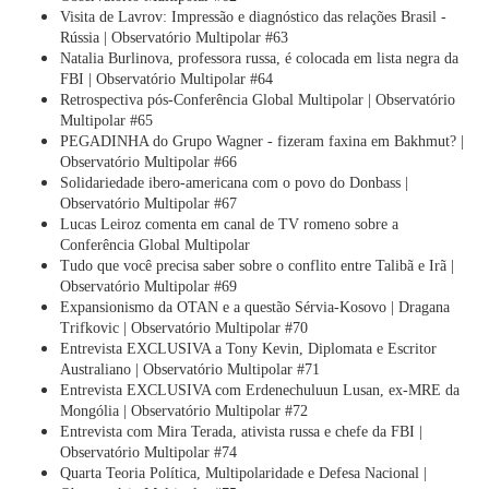
Visita de Lavrov: Impressão e diagnóstico das relações Brasil -
Rússia | Observatório Multipolar #63
Natalia Burlinova, professora russa, é colocada em lista negra da
FBI | Observatório Multipolar #64
Retrospectiva pós-Conferência Global Multipolar | Observatório
Multipolar #65
PEGADINHA do Grupo Wagner - fizeram faxina em Bakhmut? |
Observatório Multipolar #66
Solidariedade ibero-americana com o povo do Donbass |
Observatório Multipolar #67
Lucas Leiroz comenta em canal de TV romeno sobre a
Conferência Global Multipolar
Tudo que você precisa saber sobre o conflito entre Talibã e Irã |
Observatório Multipolar #69
Expansionismo da OTAN e a questão Sérvia-Kosovo | Dragana
Trifkovic | Observatório Multipolar #70
Entrevista EXCLUSIVA a Tony Kevin, Diplomata e Escritor
Australiano | Observatório Multipolar #71
Entrevista EXCLUSIVA com Erdenechuluun Lusan, ex-MRE da
Mongólia | Observatório Multipolar #72
Entrevista com Mira Terada, ativista russa e chefe da FBI |
Observatório Multipolar #74
Quarta Teoria Política, Multipolaridade e Defesa Nacional |