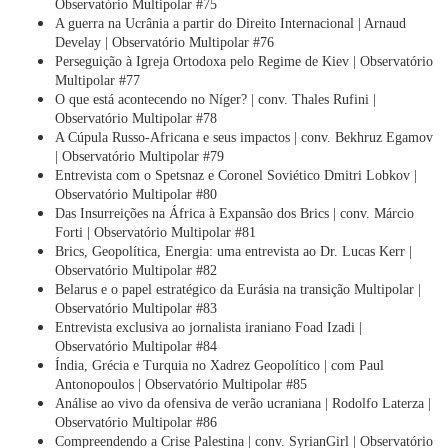
Observatório Multipolar #75
A guerra na Ucrânia a partir do Direito Internacional | Arnaud
Develay | Observatório Multipolar #76
Perseguição à Igreja Ortodoxa pelo Regime de Kiev | Observatório
Multipolar #77
O que está acontecendo no Níger? | conv. Thales Rufini |
Observatório Multipolar #78
A Cúpula Russo-Africana e seus impactos | conv. Bekhruz Egamov
| Observatório Multipolar #79
Entrevista com o Spetsnaz e Coronel Soviético Dmitri Lobkov |
Observatório Multipolar #80
Das Insurreições na África à Expansão dos Brics | conv. Márcio
Forti | Observatório Multipolar #81
Brics, Geopolítica, Energia: uma entrevista ao Dr. Lucas Kerr |
Observatório Multipolar #82
Belarus e o papel estratégico da Eurásia na transição Multipolar |
Observatório Multipolar #83
Entrevista exclusiva ao jornalista iraniano Foad Izadi |
Observatório Multipolar #84
Índia, Grécia e Turquia no Xadrez Geopolítico | com Paul
Antonopoulos | Observatório Multipolar #85
Análise ao vivo da ofensiva de verão ucraniana | Rodolfo Laterza |
Observatório Multipolar #86
Compreendendo a Crise Palestina | conv. SyrianGirl | Observatório