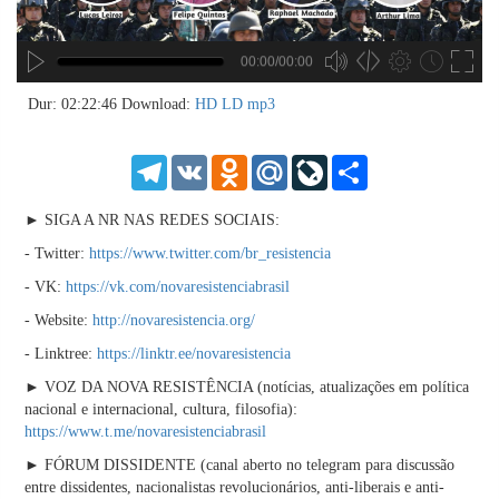
00:00/00:00
no source
no source
no source
no source
no source
no source
no source
no source
no source
no source
no source
no source
no source
no source
no source
no source
no source
no source
no source
no source
MP3
2
Dur: 02:22:46
Download:
HD
LD
mp3
SD
1.5
HD
1.25
Telegram
VK
Odnoklassniki
Mail.Ru
LiveJournal
Share
normal
0.5
► SIGA A NR NAS REDES SOCIAIS:
0.25
- Twitter:
https://www.twitter.com/br_resistencia
- VK:
https://vk.com/novaresistenciabrasil
- Website:
http://novaresistencia.org/
- Linktree:
https://linktr.ee/novaresistencia
► VOZ DA NOVA RESISTÊNCIA (notícias, atualizações em política
nacional e internacional, cultura, filosofia):
https://www.t.me/novaresistenciabrasil
► FÓRUM DISSIDENTE (canal aberto no telegram para discussão
entre dissidentes, nacionalistas revolucionários, anti-liberais e anti-