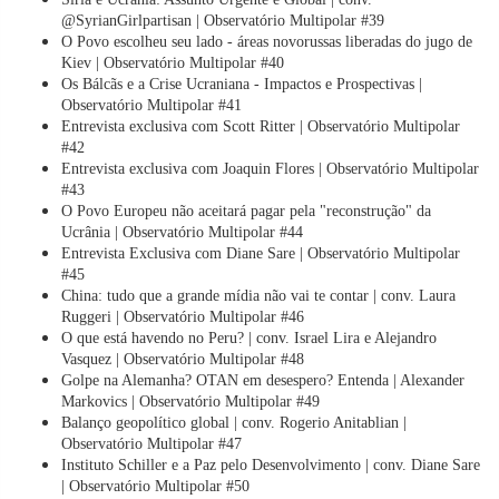
@SyrianGirlpartisan | Observatório Multipolar #39
O Povo escolheu seu lado - áreas novorussas liberadas do jugo de
Kiev | Observatório Multipolar #40
Os Bálcãs e a Crise Ucraniana - Impactos e Prospectivas |
Observatório Multipolar #41
Entrevista exclusiva com Scott Ritter | Observatório Multipolar
#42
Entrevista exclusiva com Joaquin Flores | Observatório Multipolar
#43
O Povo Europeu não aceitará pagar pela "reconstrução" da
Ucrânia | Observatório Multipolar #44
Entrevista Exclusiva com Diane Sare | Observatório Multipolar
#45
China: tudo que a grande mídia não vai te contar | conv. Laura
Ruggeri | Observatório Multipolar #46
O que está havendo no Peru? | conv. Israel Lira e Alejandro
Vasquez | Observatório Multipolar #48
Golpe na Alemanha? OTAN em desespero? Entenda | Alexander
Markovics | Observatório Multipolar #49
Balanço geopolítico global | conv. Rogerio Anitablian |
Observatório Multipolar #47
Instituto Schiller e a Paz pelo Desenvolvimento | conv. Diane Sare
| Observatório Multipolar #50