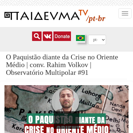
Pular
Togg
para
/pt-br
navi
o
conteúdo
principal
O Paquistão diante da Crise no Oriente
Médio | conv. Rahim Volkov |
Observatório Multipolar #91