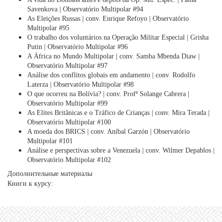
Savenkova | Observatório Multipolar #94
As Eleições Russas | conv. Enrique Refoyo | Observatório
Multipolar #95
O trabalho dos voluntários na Operação Militar Especial | Grisha
Putin | Observatório Multipolar #96
A África no Mundo Multipolar | conv. Samba Mbenda Diaw |
Observatório Multipolar #97
Análise dos conflitos globais em andamento | conv. Rodolfo
Laterza | Observatório Multipolar #98
O que ocorreu na Bolívia? | conv. Profª Solange Cabrera |
Observatório Multipolar #99
As Elites Britânicas e o Tráfico de Crianças | conv. Mira Terada |
Observatório Multipolar #100
A moeda dos BRICS | conv. Aníbal Garzón | Observatório
Multipolar #101
Análise e perspectivas sobre a Venezuela | conv. Wilmer Depablos |
Observatório Multipolar #102
Дополнительные материалы
Книги к курсу: