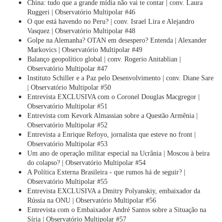
China: tudo que a grande mídia não vai te contar | conv. Laura
Ruggeri | Observatório Multipolar #46
O que está havendo no Peru? | conv. Israel Lira e Alejandro
Vasquez | Observatório Multipolar #48
Golpe na Alemanha? OTAN em desespero? Entenda | Alexander
Markovics | Observatório Multipolar #49
Balanço geopolítico global | conv. Rogerio Anitablian |
Observatório Multipolar #47
Instituto Schiller e a Paz pelo Desenvolvimento | conv. Diane Sare
| Observatório Multipolar #50
Entrevista EXCLUSIVA com o Coronel Douglas Macgregor |
Observatório Multipolar #51
Entrevista com Kevork Almassian sobre a Questão Armênia |
Observatório Multipolar #52
Entrevista a Enrique Refoyo, jornalista que esteve no front |
Observatório Multipolar #53
Um ano de operação militar especial na Ucrânia | Moscou à beira
do colapso? | Observatório Multipolar #54
A Política Externa Brasileira - que rumos há de seguir? |
Observatório Multipolar #55
Entrevista EXCLUSIVA a Dmitry Polyanskiy, embaixador da
Rússia na ONU | Observatório Multipolar #56
Entrevista com o Embaixador André Santos sobre a Situação na
Síria | Observatório Multipolar #57