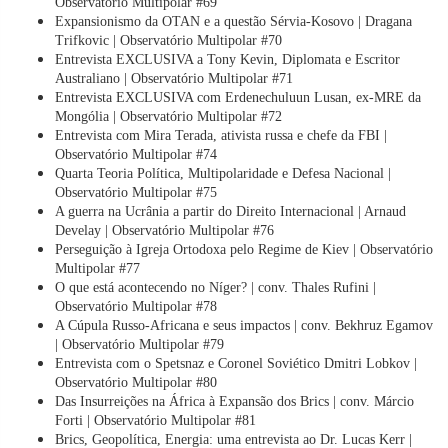
Observatório Multipolar #69
Expansionismo da OTAN e a questão Sérvia-Kosovo | Dragana
Trifkovic | Observatório Multipolar #70
Entrevista EXCLUSIVA a Tony Kevin, Diplomata e Escritor
Australiano | Observatório Multipolar #71
Entrevista EXCLUSIVA com Erdenechuluun Lusan, ex-MRE da
Mongólia | Observatório Multipolar #72
Entrevista com Mira Terada, ativista russa e chefe da FBI |
Observatório Multipolar #74
Quarta Teoria Política, Multipolaridade e Defesa Nacional |
Observatório Multipolar #75
A guerra na Ucrânia a partir do Direito Internacional | Arnaud
Develay | Observatório Multipolar #76
Perseguição à Igreja Ortodoxa pelo Regime de Kiev | Observatório
Multipolar #77
O que está acontecendo no Níger? | conv. Thales Rufini |
Observatório Multipolar #78
A Cúpula Russo-Africana e seus impactos | conv. Bekhruz Egamov
| Observatório Multipolar #79
Entrevista com o Spetsnaz e Coronel Soviético Dmitri Lobkov |
Observatório Multipolar #80
Das Insurreições na África à Expansão dos Brics | conv. Márcio
Forti | Observatório Multipolar #81
Brics, Geopolítica, Energia: uma entrevista ao Dr. Lucas Kerr |