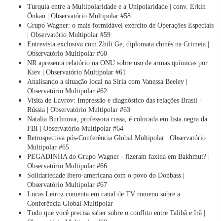
Turquia entre a Multipolaridade e a Unipolaridade | conv. Erkin
Önkan | Observatório Multipolar #58
Grupo Wagner: o mais formidável exército de Operações Especiais
| Observatório Multipolar #59
Entrevista exclusiva com Zhili Ge, diplomata chinês na Crimeia |
Observatório Multipolar #60
NR apresenta relatório na ONU sobre uso de armas químicas por
Kiev | Observatório Multipolar #61
Analisando a situação local na Síria com Vanessa Beeley |
Observatório Multipolar #62
Visita de Lavrov: Impressão e diagnóstico das relações Brasil -
Rússia | Observatório Multipolar #63
Natalia Burlinova, professora russa, é colocada em lista negra da
FBI | Observatório Multipolar #64
Retrospectiva pós-Conferência Global Multipolar | Observatório
Multipolar #65
PEGADINHA do Grupo Wagner - fizeram faxina em Bakhmut? |
Observatório Multipolar #66
Solidariedade ibero-americana com o povo do Donbass |
Observatório Multipolar #67
Lucas Leiroz comenta em canal de TV romeno sobre a
Conferência Global Multipolar
Tudo que você precisa saber sobre o conflito entre Talibã e Irã |