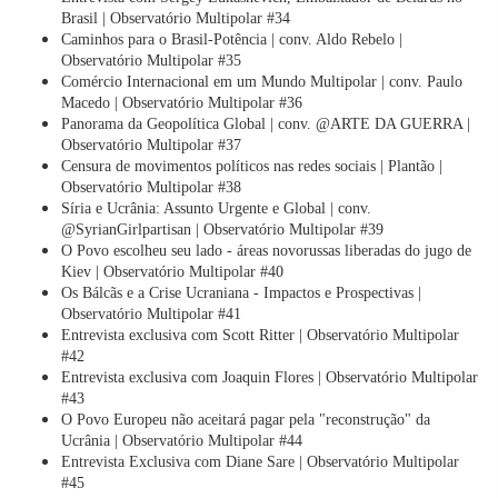
Brasil | Observatório Multipolar #34
Caminhos para o Brasil-Potência | conv. Aldo Rebelo |
Observatório Multipolar #35
Comércio Internacional em um Mundo Multipolar | conv. Paulo
Macedo | Observatório Multipolar #36
Panorama da Geopolítica Global | conv. @ARTE DA GUERRA |
Observatório Multipolar #37
Censura de movimentos políticos nas redes sociais | Plantão |
Observatório Multipolar #38
Síria e Ucrânia: Assunto Urgente e Global | conv.
@SyrianGirlpartisan | Observatório Multipolar #39
O Povo escolheu seu lado - áreas novorussas liberadas do jugo de
Kiev | Observatório Multipolar #40
Os Bálcãs e a Crise Ucraniana - Impactos e Prospectivas |
Observatório Multipolar #41
Entrevista exclusiva com Scott Ritter | Observatório Multipolar
#42
Entrevista exclusiva com Joaquin Flores | Observatório Multipolar
#43
O Povo Europeu não aceitará pagar pela "reconstrução" da
Ucrânia | Observatório Multipolar #44
Entrevista Exclusiva com Diane Sare | Observatório Multipolar
#45