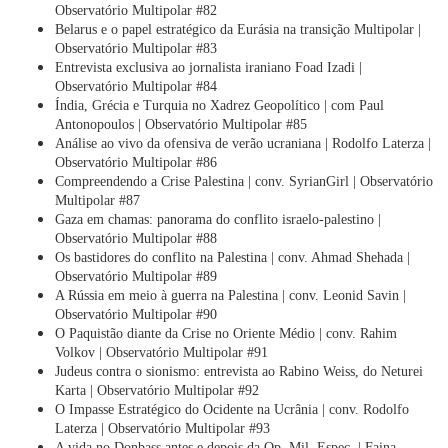
Observatório Multipolar #82
Belarus e o papel estratégico da Eurásia na transição Multipolar |
Observatório Multipolar #83
Entrevista exclusiva ao jornalista iraniano Foad Izadi |
Observatório Multipolar #84
Índia, Grécia e Turquia no Xadrez Geopolítico | com Paul
Antonopoulos | Observatório Multipolar #85
Análise ao vivo da ofensiva de verão ucraniana | Rodolfo Laterza |
Observatório Multipolar #86
Compreendendo a Crise Palestina | conv. SyrianGirl | Observatório
Multipolar #87
Gaza em chamas: panorama do conflito israelo-palestino |
Observatório Multipolar #88
Os bastidores do conflito na Palestina | conv. Ahmad Shehada |
Observatório Multipolar #89
A Rússia em meio à guerra na Palestina | conv. Leonid Savin |
Observatório Multipolar #90
O Paquistão diante da Crise no Oriente Médio | conv. Rahim
Volkov | Observatório Multipolar #91
Judeus contra o sionismo: entrevista ao Rabino Weiss, do Neturei
Karta | Observatório Multipolar #92
O Impasse Estratégico do Ocidente na Ucrânia | conv. Rodolfo
Laterza | Observatório Multipolar #93
A vida no Donbass antes e depois da Op. Mil. Espec. | Faina