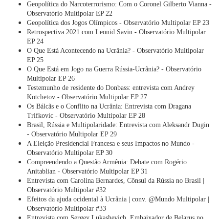
Geopolítica do Narcoterrorismo: Com o Coronel Gilberto Vianna -
Observatório Multipolar EP 22
Geopolítica dos Jogos Olímpicos - Observatório Multipolar EP 23
Retrospectiva 2021 com Leonid Savin - Observatório Multipolar
EP 24
O Que Está Acontecendo na Ucrânia? - Observatório Multipolar
EP 25
O Que Está em Jogo na Guerra Rússia-Ucrânia? - Observatório
Multipolar EP 26
Testemunho de residente do Donbass: entrevista com Andrey
Kotchetov - Observatório Multipolar EP 27
Os Bálcãs e o Conflito na Ucrânia: Entrevista com Dragana
Trifkovic - Observatório Multipolar EP 28
Brasil, Rússia e Multipolaridade: Entrevista com Aleksandr Dugin
- Observatório Multipolar EP 29
A Eleição Presidencial Francesa e seus Impactos no Mundo -
Observatório Multipolar EP 30
Compreendendo a Questão Armênia: Debate com Rogério
Anitablian - Observatório Multipolar EP 31
Entrevista com Carolina Bernardes, Cônsul da Rússia no Brasil |
Observatório Multipolar #32
Efeitos da ajuda ocidental à Ucrânia | conv. @Mundo Multipolar |
Observatório Multipolar #33
Entrevista com Sergey Lukashevich, Embaixador de Belarus no