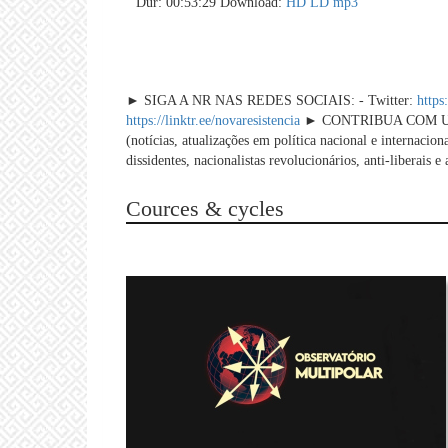
Dur: 00:53:29
Download:
HD
LD
mp3
► SIGA A NR NAS REDES SOCIAIS: - Twitter:
https
https://linktr.ee/novaresistencia
► CONTRIBUA COM UM P
(notícias, atualizações em política nacional e internaciona
dissidentes, nacionalistas revolucionários, anti-liberais e 
Cources & cycles