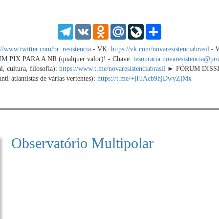
SD
1.5
HD
1.25
Telegram
VK
Odnoklassniki
Mail.Ru
LiveJournal
Share
normal
0.5
://www.twitter.com/br_resistencia
- VK:
https://vk.com/novaresistenciabrasil
- W
0.25
IX PARA A NR (qualquer valor)! - Chave:
tesouraria.novaresistencia@pr
l, cultura, filosofia):
https://www.t.me/novaresistenciabrasil
► FÓRUM DISSIDEN
anti-atlantistas de várias vertentes):
https://t.me/+jFJAcb9hjDwyZjMx
Observatório Multipolar