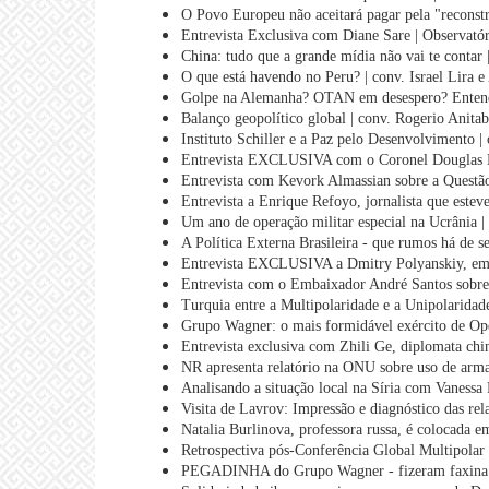
O Povo Europeu não aceitará pagar pela "reconst
Entrevista Exclusiva com Diane Sare | Observató
China: tudo que a grande mídia não vai te contar
O que está havendo no Peru? | conv. Israel Lira 
Golpe na Alemanha? OTAN em desespero? Entenda
Balanço geopolítico global | conv. Rogerio Anitab
Instituto Schiller e a Paz pelo Desenvolvimento |
Entrevista EXCLUSIVA com o Coronel Douglas M
Entrevista com Kevork Almassian sobre a Questão
Entrevista a Enrique Refoyo, jornalista que estev
Um ano de operação militar especial na Ucrânia |
A Política Externa Brasileira - que rumos há de s
Entrevista EXCLUSIVA a Dmitry Polyanskiy, emb
Entrevista com o Embaixador André Santos sobre 
Turquia entre a Multipolaridade e a Unipolaridad
Grupo Wagner: o mais formidável exército de Ope
Entrevista exclusiva com Zhili Ge, diplomata chi
NR apresenta relatório na ONU sobre uso de arma
Analisando a situação local na Síria com Vanessa
Visita de Lavrov: Impressão e diagnóstico das rel
Natalia Burlinova, professora russa, é colocada e
Retrospectiva pós-Conferência Global Multipolar 
PEGADINHA do Grupo Wagner - fizeram faxina e