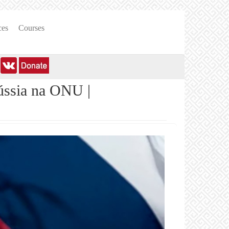
ces
Courses
ússia na ONU |