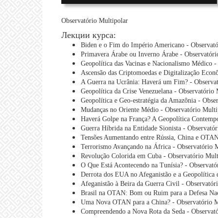
Observatório Multipolar
Лекции курса:
Biden e o Fim do Império Americano - Observató
Primavera Árabe ou Inverno Árabe - Observatóri
Geopolítica das Vacinas e Nacionalismo Médico -
Ascensão das Criptomoedas e Digitalização Econô
A Guerra na Ucrânia: Haverá um Fim? - Observat
Geopolítica da Crise Venezuelana - Observatório 
Geopolítica e Geo-estratégia da Amazônia - Obse
Mudanças no Oriente Médio - Observatório Multi
Haverá Golpe na França? A Geopolítica Contempo
Guerra Híbrida na Entidade Sionista - Observató
Tensões Aumentando entre Rússia, China e OTAN 
Terrorismo Avançando na África - Observatório 
Revolução Colorida em Cuba - Observatório Mult
O Que Está Acontecendo na Tunísia? - Observató
Derrota dos EUA no Afeganistão e a Geopolítica 
Afeganistão à Beira da Guerra Civil - Observatór
Brasil na OTAN: Bom ou Ruim para a Defesa Naci
Uma Nova OTAN para a China? - Observatório M
Compreendendo a Nova Rota da Seda - Observató