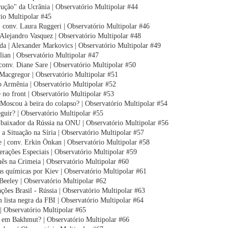
rução" da Ucrânia | Observatório Multipolar #44
rio Multipolar #45
 | conv. Laura Ruggeri | Observatório Multipolar #46
e Alejandro Vasquez | Observatório Multipolar #48
 | Alexander Markovics | Observatório Multipolar #49
lian | Observatório Multipolar #47
 conv. Diane Sare | Observatório Multipolar #50
acgregor | Observatório Multipolar #51
 Armênia | Observatório Multipolar #52
e no front | Observatório Multipolar #53
 Moscou à beira do colapso? | Observatório Multipolar #54
eguir? | Observatório Multipolar #55
aixador da Rússia na ONU | Observatório Multipolar #56
a Situação na Síria | Observatório Multipolar #57
e | conv. Erkin Önkan | Observatório Multipolar #58
rações Especiais | Observatório Multipolar #59
nês na Crimeia | Observatório Multipolar #60
s químicas por Kiev | Observatório Multipolar #61
 Beeley | Observatório Multipolar #62
ações Brasil - Rússia | Observatório Multipolar #63
m lista negra da FBI | Observatório Multipolar #64
| Observatório Multipolar #65
m Bakhmut? | Observatório Multipolar #66