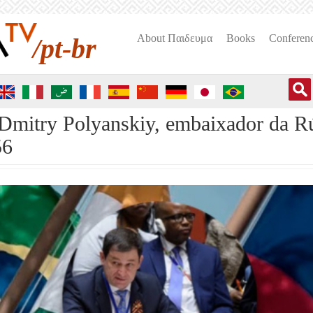
About Пαιδευμα
Books
Conferen
/pt-br
mitry Polyanskiy, embaixador da R
56