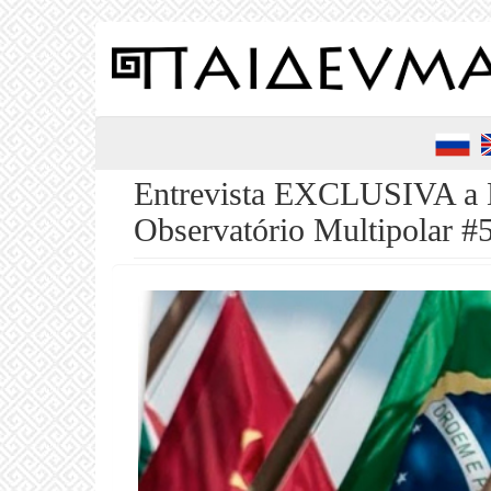
Pular
para
o
conteúdo
principal
Entrevista EXCLUSIVA a D
Observatório Multipolar #