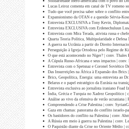
Solidariedade ibero-americana com o povo do Don
Lucas Leiroz comenta em canal de TV romeno sob
Tudo que você precisa saber sobre o conflito entr
Expansionismo da OTAN e a questão Sérvia-Kosov
Entrevista EXCLUSIVA a Tony Kevin, Diplomata e
Entrevista EXCLUSIVA com Erdenechuluun Lusan
Entrevista com Mira Terada, ativista russa e chef
Quarta Teoria Política, Multipolaridade e Defesa
A guerra na Ucrânia a partir do Direito Internaci
Perseguição à Igreja Ortodoxa pelo Regime de Ki
O que está acontecendo no Níger? | conv. Thales 
A Cúpula Russo-Africana e seus impactos | conv.
Entrevista com o Spetsnaz e Coronel Soviético D
Das Insurreições na África à Expansão dos Brics |
Brics, Geopolítica, Energia: uma entrevista ao Dr
Belarus e o papel estratégico da Eurásia na trans
Entrevista exclusiva ao jornalista iraniano Foad I
Índia, Grécia e Turquia no Xadrez Geopolítico |
Análise ao vivo da ofensiva de verão ucraniana |
Compreendendo a Crise Palestina | conv. SyrianGi
Gaza em chamas: panorama do conflito israelo-pal
Os bastidores do conflito na Palestina | conv. A
A Rússia em meio à guerra na Palestina | conv. L
O Paquistão diante da Crise no Oriente Médio | 