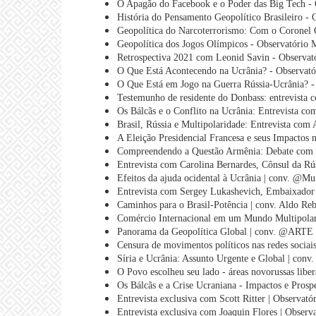
O Apagão do Facebook e o Poder das Big Tech - 
História do Pensamento Geopolítico Brasileiro - 
Geopolítica do Narcoterrorismo: Com o Coronel G
Geopolítica dos Jogos Olímpicos - Observatório 
Retrospectiva 2021 com Leonid Savin - Observat
O Que Está Acontecendo na Ucrânia? - Observató
O Que Está em Jogo na Guerra Rússia-Ucrânia? -
Testemunho de residente do Donbass: entrevista 
Os Bálcãs e o Conflito na Ucrânia: Entrevista c
Brasil, Rússia e Multipolaridade: Entrevista com
A Eleição Presidencial Francesa e seus Impactos
Compreendendo a Questão Armênia: Debate com R
Entrevista com Carolina Bernardes, Cônsul da Rús
Efeitos da ajuda ocidental à Ucrânia | conv. @Mu
Entrevista com Sergey Lukashevich, Embaixador d
Caminhos para o Brasil-Potência | conv. Aldo Reb
Comércio Internacional em um Mundo Multipolar 
Panorama da Geopolítica Global | conv. @ARTE
Censura de movimentos políticos nas redes sociais
Síria e Ucrânia: Assunto Urgente e Global | conv
O Povo escolheu seu lado - áreas novorussas libe
Os Bálcãs e a Crise Ucraniana - Impactos e Prosp
Entrevista exclusiva com Scott Ritter | Observató
Entrevista exclusiva com Joaquin Flores | Observ