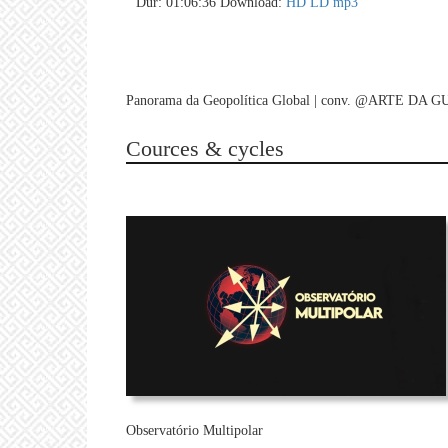
Dur: 01:06:36
Download:
HD
LD
mp3
Panorama da Geopolítica Global | conv. @ARTE DA 
Cources & cycles
Observatório Multipolar