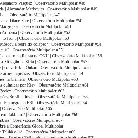
e Alejandro Vasquez | Observatório Multipolar #48
 | Alexander Markovics | Observatório Multipolar #49
lian | Observatório Multipolar #47
 conv. Diane Sare | Observatório Multipolar #50
acgregor | Observatório Multipolar #51
 Armênia | Observatório Multipolar #52
e no front | Observatório Multipolar #53
 Moscou à beira do colapso? | Observatório Multipolar #54
eguir? | Observatório Multipolar #55
aixador da Rússia na ONU | Observatório Multipolar #56
a Situação na Síria | Observatório Multipolar #57
e | conv. Erkin Önkan | Observatório Multipolar #58
rações Especiais | Observatório Multipolar #59
nês na Crimeia | Observatório Multipolar #60
s químicas por Kiev | Observatório Multipolar #61
 Beeley | Observatório Multipolar #62
ações Brasil - Rússia | Observatório Multipolar #63
m lista negra da FBI | Observatório Multipolar #64
| Observatório Multipolar #65
m Bakhmut? | Observatório Multipolar #66
bass | Observatório Multipolar #67
re a Conferência Global Multipolar
e Talibã e Irã | Observatório Multipolar #69
o | Dragana Trifkovic | Observatório Multipolar #70