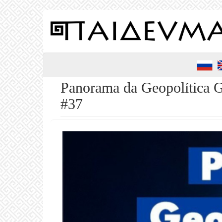
Pular
para
o
conteúdo
principal
Panorama da Geopolítica 
#37