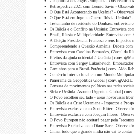
Geopolítica dos Jogos Olímpicos - Observatório 
Retrospectiva 2021 com Leonid Savin - Observat
O Que Está Acontecendo na Ucrânia? - Observató
O Que Está em Jogo na Guerra Rússia-Ucrânia? -
Testemunho de residente do Donbass: entrevista 
Os Bálcãs e o Conflito na Ucrânia: Entrevista c
Brasil, Rússia e Multipolaridade: Entrevista com
A Eleição Presidencial Francesa e seus Impactos
Compreendendo a Questão Armênia: Debate com R
Entrevista com Carolina Bernardes, Cônsul da Rús
Efeitos da ajuda ocidental à Ucrânia | conv. @Mu
Entrevista com Sergey Lukashevich, Embaixador d
Caminhos para o Brasil-Potência | conv. Aldo Reb
Comércio Internacional em um Mundo Multipolar 
Panorama da Geopolítica Global | conv. @ARTE
Censura de movimentos políticos nas redes sociais
Síria e Ucrânia: Assunto Urgente e Global | conv
O Povo escolheu seu lado - áreas novorussas libe
Os Bálcãs e a Crise Ucraniana - Impactos e Prosp
Entrevista exclusiva com Scott Ritter | Observató
Entrevista exclusiva com Joaquin Flores | Observ
O Povo Europeu não aceitará pagar pela "reconst
Entrevista Exclusiva com Diane Sare | Observató
China: tudo que a grande mídia não vai te contar