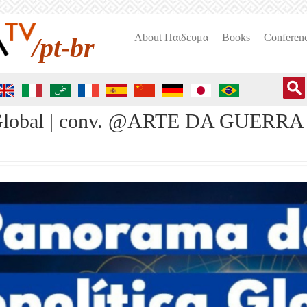
About Пαιδευμα
Books
Conferen
/pt-br
Global | conv. @ARTE DA GUERRA | 