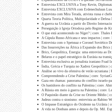
Entrevista EXCLUSIVA a Tony Kevin, Diplomata e
Entrevista EXCLUSIVA com Erdenechuluun Lusan
Entrevista com Mira Terada, ativista russa e chef
Quarta Teoria Política, Multipolaridade e Defesa
A guerra na Ucrânia a partir do Direito Internaci
Perseguição à Igreja Ortodoxa pelo Regime de Ki
O que está acontecendo no Níger? | conv. Thales 
A Cúpula Russo-Africana e seus impactos | conv.
Entrevista com o Spetsnaz e Coronel Soviético D
Das Insurreições na África à Expansão dos Brics |
Brics, Geopolítica, Energia: uma entrevista ao Dr
Belarus e o papel estratégico da Eurásia na trans
Entrevista exclusiva ao jornalista iraniano Foad I
Índia, Grécia e Turquia no Xadrez Geopolítico |
Análise ao vivo da ofensiva de verão ucraniana |
Compreendendo a Crise Palestina | conv. SyrianGi
Gaza em chamas: panorama do conflito israelo-pal
Os bastidores do conflito na Palestina | conv. A
A Rússia em meio à guerra na Palestina | conv. L
O Paquistão diante da Crise no Oriente Médio | 
Judeus contra o sionismo: entrevista ao Rabino W
O Impasse Estratégico do Ocidente na Ucrânia | c
A vida no Donbass antes e depois da Op. Mil. Esp