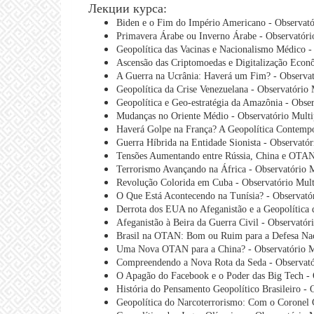
Лекции курса:
Biden e o Fim do Império Americano - Observató
Primavera Árabe ou Inverno Árabe - Observatóri
Geopolítica das Vacinas e Nacionalismo Médico -
Ascensão das Criptomoedas e Digitalização Econô
A Guerra na Ucrânia: Haverá um Fim? - Observat
Geopolítica da Crise Venezuelana - Observatório 
Geopolítica e Geo-estratégia da Amazônia - Obse
Mudanças no Oriente Médio - Observatório Multi
Haverá Golpe na França? A Geopolítica Contempo
Guerra Híbrida na Entidade Sionista - Observató
Tensões Aumentando entre Rússia, China e OTAN 
Terrorismo Avançando na África - Observatório 
Revolução Colorida em Cuba - Observatório Mult
O Que Está Acontecendo na Tunísia? - Observató
Derrota dos EUA no Afeganistão e a Geopolítica 
Afeganistão à Beira da Guerra Civil - Observatór
Brasil na OTAN: Bom ou Ruim para a Defesa Naci
Uma Nova OTAN para a China? - Observatório M
Compreendendo a Nova Rota da Seda - Observató
O Apagão do Facebook e o Poder das Big Tech - 
História do Pensamento Geopolítico Brasileiro - 
Geopolítica do Narcoterrorismo: Com o Coronel G