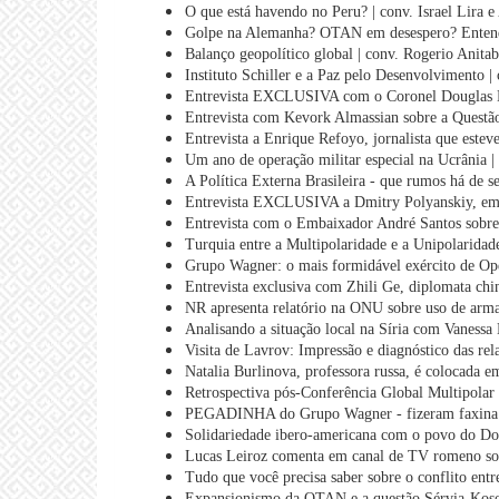
O que está havendo no Peru? | conv. Israel Lira 
Golpe na Alemanha? OTAN em desespero? Entenda
Balanço geopolítico global | conv. Rogerio Anitab
Instituto Schiller e a Paz pelo Desenvolvimento |
Entrevista EXCLUSIVA com o Coronel Douglas M
Entrevista com Kevork Almassian sobre a Questão
Entrevista a Enrique Refoyo, jornalista que estev
Um ano de operação militar especial na Ucrânia |
A Política Externa Brasileira - que rumos há de s
Entrevista EXCLUSIVA a Dmitry Polyanskiy, emb
Entrevista com o Embaixador André Santos sobre 
Turquia entre a Multipolaridade e a Unipolaridad
Grupo Wagner: o mais formidável exército de Ope
Entrevista exclusiva com Zhili Ge, diplomata chi
NR apresenta relatório na ONU sobre uso de arma
Analisando a situação local na Síria com Vanessa
Visita de Lavrov: Impressão e diagnóstico das rel
Natalia Burlinova, professora russa, é colocada e
Retrospectiva pós-Conferência Global Multipolar 
PEGADINHA do Grupo Wagner - fizeram faxina e
Solidariedade ibero-americana com o povo do Don
Lucas Leiroz comenta em canal de TV romeno sob
Tudo que você precisa saber sobre o conflito entr
Expansionismo da OTAN e a questão Sérvia-Kosov