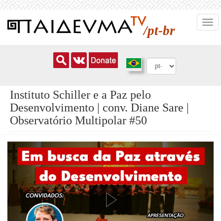
Pular
Togg
para
/pt-br
navi
o
conteúdo
principal
Instituto Schiller e a Paz pelo
Desenvolvimento | conv. Diane Sare |
Observatório Multipolar #50