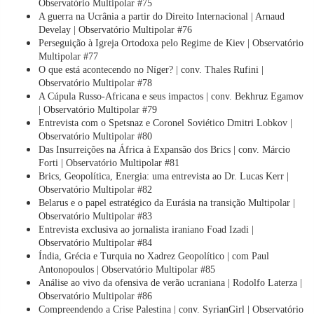
Observatório Multipolar #75
A guerra na Ucrânia a partir do Direito Internacional | Arnaud
Develay | Observatório Multipolar #76
Perseguição à Igreja Ortodoxa pelo Regime de Kiev | Observatório
Multipolar #77
O que está acontecendo no Níger? | conv. Thales Rufini |
Observatório Multipolar #78
A Cúpula Russo-Africana e seus impactos | conv. Bekhruz Egamov
| Observatório Multipolar #79
Entrevista com o Spetsnaz e Coronel Soviético Dmitri Lobkov |
Observatório Multipolar #80
Das Insurreições na África à Expansão dos Brics | conv. Márcio
Forti | Observatório Multipolar #81
Brics, Geopolítica, Energia: uma entrevista ao Dr. Lucas Kerr |
Observatório Multipolar #82
Belarus e o papel estratégico da Eurásia na transição Multipolar |
Observatório Multipolar #83
Entrevista exclusiva ao jornalista iraniano Foad Izadi |
Observatório Multipolar #84
Índia, Grécia e Turquia no Xadrez Geopolítico | com Paul
Antonopoulos | Observatório Multipolar #85
Análise ao vivo da ofensiva de verão ucraniana | Rodolfo Laterza |
Observatório Multipolar #86
Compreendendo a Crise Palestina | conv. SyrianGirl | Observatório