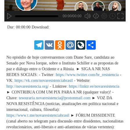
00:00/00:00
hd4320
hd2880
hd2160
hd1440
highres
hd1080
hd720
large
medium
small
tiny
no source
no source
no source
no source
no source
no source
no source
no source
no source
no source
no source
no source
no source
no source
no source
no source
no source
no source
no source
no source
2
Dur: 00:00:00
Download:
1.5
1.25
Telegram
VK
Odnoklassniki
Mail.Ru
LiveJournal
Share
normal
0.5
No episódio de hoje conversaremos com Diane Sare, candidata ao
0.25
Senado por Nova Iorque, sobre o Instituto Schiller e as propostas de
paz e diálogo entre o Ocidente e a Rússia. ► SIGA A NR NAS
REDES SOCIAIS: - Twitter:
https://www.twitter.com/br_resistencia
-
VK:
https://vk.com/novaresistenciabrasil
- Website:
http://novaresistencia.org/
- Linktree:
https://linktr.ee/novaresistencia
► CONTRIBUA COM UM PIX PARA A NR (qualquer valor)! -
Chave:
tesouraria.novaresistencia@protonmail.com
► VOZ DA
NOVA RESISTÊNCIA (notícias, atualizações em política nacional e
internacional, cultura, filosofia):
https://www.t.me/novaresistenciabrasil
► FÓRUM DISSIDENTE
(canal aberto no telegram para discussão entre dissidentes, nacionalistas
revolucionários, anti-liberais e anti-atlantistas de várias vertentes):