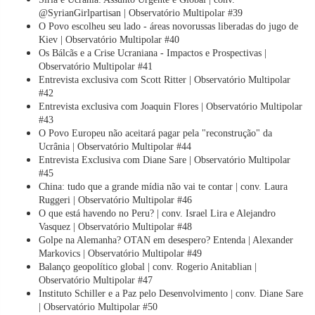
@SyrianGirlpartisan | Observatório Multipolar #39
O Povo escolheu seu lado - áreas novorussas liberadas do jugo de
Kiev | Observatório Multipolar #40
Os Bálcãs e a Crise Ucraniana - Impactos e Prospectivas |
Observatório Multipolar #41
Entrevista exclusiva com Scott Ritter | Observatório Multipolar
#42
Entrevista exclusiva com Joaquin Flores | Observatório Multipolar
#43
O Povo Europeu não aceitará pagar pela "reconstrução" da
Ucrânia | Observatório Multipolar #44
Entrevista Exclusiva com Diane Sare | Observatório Multipolar
#45
China: tudo que a grande mídia não vai te contar | conv. Laura
Ruggeri | Observatório Multipolar #46
O que está havendo no Peru? | conv. Israel Lira e Alejandro
Vasquez | Observatório Multipolar #48
Golpe na Alemanha? OTAN em desespero? Entenda | Alexander
Markovics | Observatório Multipolar #49
Balanço geopolítico global | conv. Rogerio Anitablian |
Observatório Multipolar #47
Instituto Schiller e a Paz pelo Desenvolvimento | conv. Diane Sare
| Observatório Multipolar #50