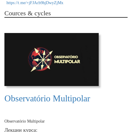
https://t.me/+jFJAcb9hjDwyZjMx
Cources & cycles
Observatório Multipolar
Observatório Multipolar
Лекции курса: