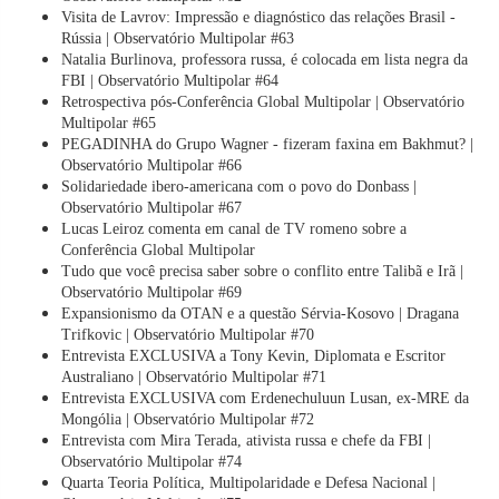
Visita de Lavrov: Impressão e diagnóstico das relações Brasil -
Rússia | Observatório Multipolar #63
Natalia Burlinova, professora russa, é colocada em lista negra da
FBI | Observatório Multipolar #64
Retrospectiva pós-Conferência Global Multipolar | Observatório
Multipolar #65
PEGADINHA do Grupo Wagner - fizeram faxina em Bakhmut? |
Observatório Multipolar #66
Solidariedade ibero-americana com o povo do Donbass |
Observatório Multipolar #67
Lucas Leiroz comenta em canal de TV romeno sobre a
Conferência Global Multipolar
Tudo que você precisa saber sobre o conflito entre Talibã e Irã |
Observatório Multipolar #69
Expansionismo da OTAN e a questão Sérvia-Kosovo | Dragana
Trifkovic | Observatório Multipolar #70
Entrevista EXCLUSIVA a Tony Kevin, Diplomata e Escritor
Australiano | Observatório Multipolar #71
Entrevista EXCLUSIVA com Erdenechuluun Lusan, ex-MRE da
Mongólia | Observatório Multipolar #72
Entrevista com Mira Terada, ativista russa e chefe da FBI |
Observatório Multipolar #74
Quarta Teoria Política, Multipolaridade e Defesa Nacional |