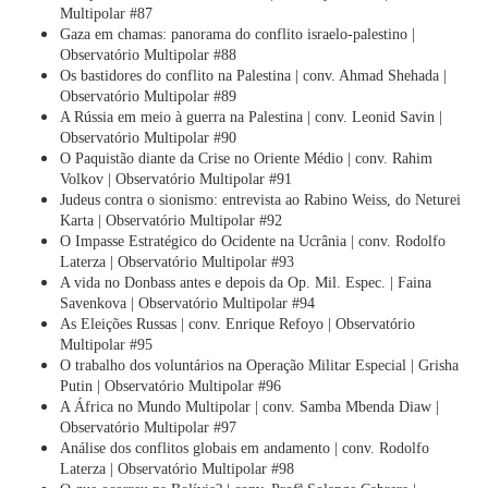
Multipolar #87
Gaza em chamas: panorama do conflito israelo-palestino |
Observatório Multipolar #88
Os bastidores do conflito na Palestina | conv. Ahmad Shehada |
Observatório Multipolar #89
A Rússia em meio à guerra na Palestina | conv. Leonid Savin |
Observatório Multipolar #90
O Paquistão diante da Crise no Oriente Médio | conv. Rahim
Volkov | Observatório Multipolar #91
Judeus contra o sionismo: entrevista ao Rabino Weiss, do Neturei
Karta | Observatório Multipolar #92
O Impasse Estratégico do Ocidente na Ucrânia | conv. Rodolfo
Laterza | Observatório Multipolar #93
A vida no Donbass antes e depois da Op. Mil. Espec. | Faina
Savenkova | Observatório Multipolar #94
As Eleições Russas | conv. Enrique Refoyo | Observatório
Multipolar #95
O trabalho dos voluntários na Operação Militar Especial | Grisha
Putin | Observatório Multipolar #96
A África no Mundo Multipolar | conv. Samba Mbenda Diaw |
Observatório Multipolar #97
Análise dos conflitos globais em andamento | conv. Rodolfo
Laterza | Observatório Multipolar #98