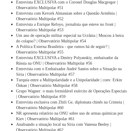
Entrevista EXCLUSIVA com o Coronel Douglas Macgregor |
Observatório Multipolar #51
Entrevista com Kevork Almassian sobre a Questão Armênia |
Observatório Multipolar #52
Entrevista a Enrique Refoyo, jornalista que esteve no front |
Observatório Multipolar #53
Um ano de operação militar especial na Ucrânia | Moscou à beira
do colapso? | Observatório Multipolar #54
A Política Externa Brasileira - que rumos há de seguir? |
Observatório Multipolar #55
Entrevista EXCLUSIVA a Dmitry Polyanskiy, embaixador da
Rússia na ONU | Observatório Multipolar #56
Entrevista com o Embaixador André Santos sobre a Situação na
Síria | Observatório Multipolar #57
Turquia entre a Multipolaridade e a Unipolaridade | conv. Erkin
Önkan | Observatório Multipolar #58
Grupo Wagner: o mais formidável exército de Operações Especiais
| Observatório Multipolar #59
Entrevista exclusiva com Zhili Ge, diplomata chinês na Crimeia |
Observatório Multipolar #60
NR apresenta relatório na ONU sobre uso de armas químicas por
Kiev | Observatório Multipolar #61
Analisando a situação local na Síria com Vanessa Beeley |
Observatório Multipolar #62