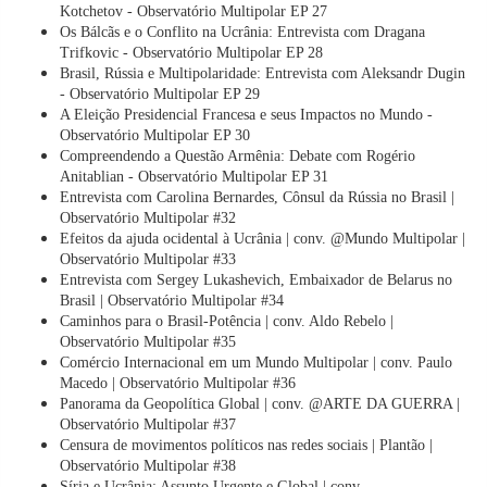
Kotchetov - Observatório Multipolar EP 27
Os Bálcãs e o Conflito na Ucrânia: Entrevista com Dragana
Trifkovic - Observatório Multipolar EP 28
Brasil, Rússia e Multipolaridade: Entrevista com Aleksandr Dugin
- Observatório Multipolar EP 29
A Eleição Presidencial Francesa e seus Impactos no Mundo -
Observatório Multipolar EP 30
Compreendendo a Questão Armênia: Debate com Rogério
Anitablian - Observatório Multipolar EP 31
Entrevista com Carolina Bernardes, Cônsul da Rússia no Brasil |
Observatório Multipolar #32
Efeitos da ajuda ocidental à Ucrânia | conv. @Mundo Multipolar |
Observatório Multipolar #33
Entrevista com Sergey Lukashevich, Embaixador de Belarus no
Brasil | Observatório Multipolar #34
Caminhos para o Brasil-Potência | conv. Aldo Rebelo |
Observatório Multipolar #35
Comércio Internacional em um Mundo Multipolar | conv. Paulo
Macedo | Observatório Multipolar #36
Panorama da Geopolítica Global | conv. @ARTE DA GUERRA |
Observatório Multipolar #37
Censura de movimentos políticos nas redes sociais | Plantão |
Observatório Multipolar #38
Síria e Ucrânia: Assunto Urgente e Global | conv.