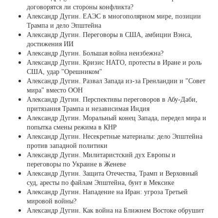
договорятся ли стороны конфликта?
Александр Дугин. ЕАЭС в многополярном мире, позиции
Трампа и дело Эпштейна
Александр Дугин. Переговоры в США, амбиции Вэнса,
достижения ИИ
Александр Дугин. Большая война неизбежна?
Александр Дугин. Кризис НАТО, протесты в Иране и роль
США, удар "Орешником"
Александр Дугин. Развал Запада из-за Гренландии и "Совет
мира" вместо ООН
Александр Дугин. Перспективы переговоров в Абу-Даби,
притязания Трампа и независимая Индия
Александр Дугин. Моральный конец Запада, передел мира и
попытка смены режима в КНР
Александр Дугин. Несекретные материалы: дело Эпштейна
против западной политики
Александр Дугин. Милитаристский дух Европы и
переговоры по Украине в Женеве
Александр Дугин. Защита Отечества, Трамп и Верховный
суд, аресты по файлам Эпштейна, бунт в Мексике
Александр Дугин. Нападение на Иран: угроза Третьей
мировой войны?
Александр Дугин. Как война на Ближнем Востоке обрушит