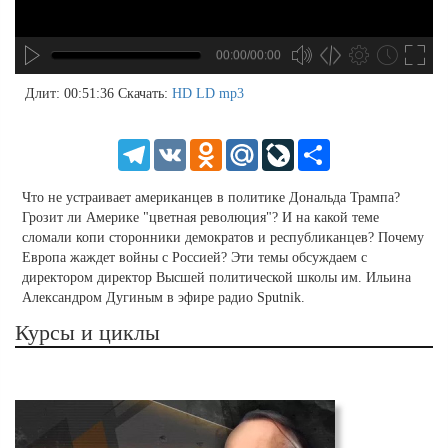
00:00/00:00
no source
no source
no source
no source
no source
no source
no source
no source
no source
no source
no source
no source
no source
no source
no source
no source
no source
no source
no source
no source
MP3
2
Длит: 00:51:36
Скачать:
HD
LD
mp3
SD
1.5
HD
1.25
Telegram
VK
Odnoklassniki
Mail.Ru
LiveJournal
Share
normal
0.5
Что не устраивает американцев в политике Дональда Трампа?
0.25
Грозит ли Америке "цветная революция"? И на какой теме
сломали копи сторонники демократов и республиканцев? Почему
Европа жаждет войны с Россией? Эти темы обсуждаем с
директором директор Высшей политической школы им. Ильина
Александром Дугиным в эфире радио Sputnik.
Курсы и циклы