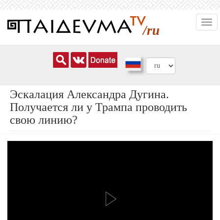
Перейти
Togg
к
/ru
navi
основному
содержанию
Эскалация Александра Дугина.
Получается ли у Трампа проводить
свою линию?