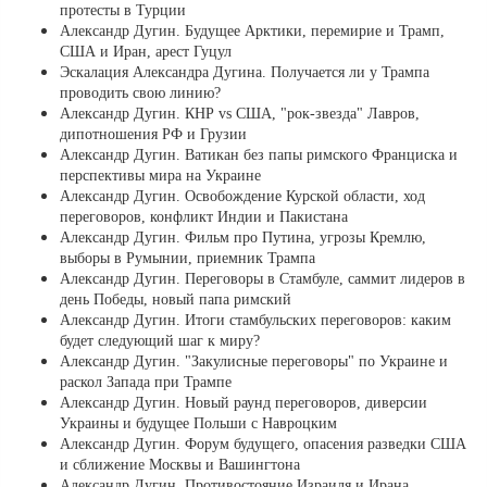
протесты в Турции
Александр Дугин. Будущее Арктики, перемирие и Трамп,
США и Иран, арест Гуцул
Эскалация Александра Дугина. Получается ли у Трампа
проводить свою линию?
Александр Дугин. КНР vs США, "рок-звезда" Лавров,
дипотношения РФ и Грузии
Александр Дугин. Ватикан без папы римского Франциска и
перспективы мира на Украине
Александр Дугин. Освобождение Курской области, ход
переговоров, конфликт Индии и Пакистана
Александр Дугин. Фильм про Путина, угрозы Кремлю,
выборы в Румынии, приемник Трампа
Александр Дугин. Переговоры в Стамбуле, саммит лидеров в
день Победы, новый папа римский
Александр Дугин. Итоги стамбульских переговоров: каким
будет следующий шаг к миру?
Александр Дугин. "Закулисные переговоры" по Украине и
раскол Запада при Трампе
Александр Дугин. Новый раунд переговоров, диверсии
Украины и будущее Польши с Навроцким
Александр Дугин. Форум будущего, опасения разведки США
и сближение Москвы и Вашингтона
Александр Дугин. Противостояние Израиля и Ирана,