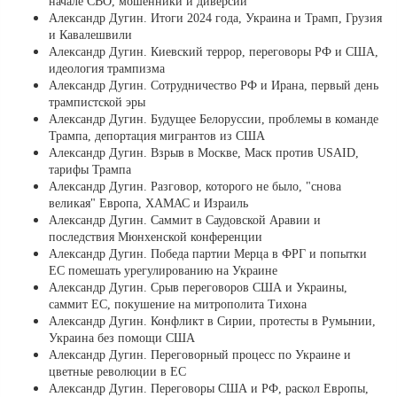
начале СВО, мошенники и диверсии
Александр Дугин. Итоги 2024 года, Украина и Трамп, Грузия
и Кавалешвили
Александр Дугин. Киевский террор, переговоры РФ и США,
идеология трампизма
Александр Дугин. Сотрудничество РФ и Ирана, первый день
трампистской эры
Александр Дугин. Будущее Белоруссии, проблемы в команде
Трампа, депортация мигрантов из США
Александр Дугин. Взрыв в Москве, Маск против USAID,
тарифы Трампа
Александр Дугин. Разговор, которого не было, "снова
великая" Европа, ХАМАС и Израиль
Александр Дугин. Саммит в Саудовской Аравии и
последствия Мюнхенской конференции
Александр Дугин. Победа партии Мерца в ФРГ и попытки
ЕС помешать урегулированию на Украине
Александр Дугин. Срыв переговоров США и Украины,
саммит ЕС, покушение на митрополита Тихона
Александр Дугин. Конфликт в Сирии, протесты в Румынии,
Украина без помощи США
Александр Дугин. Переговорный процесс по Украине и
цветные революции в ЕС
Александр Дугин. Переговоры США и РФ, раскол Европы,