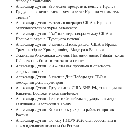
мировую экономику
Александр Дугин. Кто может прекратить войну в Иране?
Градус напряжения растет: чем ответит Иран на ультиматум
Трампа?
Александр Дугин. Наземная операция США в Иране и
ближневосточное турне Зеленского
Александр Дугин. "Ад" или переговоры между США и
Ираном и охрана "Турецкого потока"
Александр Дугин. Значение Пасхи, диалог США и Ирана,
Трамп в образе Христа, победа Мадьяра в Венгрии
Эскалация Александра Дугина. Над нами навис Palantir: когда
ИИ всех поработит и кто за ним стоит?
Александр Дугин. ИИ – главная проблема и опасность
современности?
Александр Дугин. Значение Дня Победы для СВО и
последний день перемирия
Александр Дугин. Треугольник США-КНР-РФ, эскалация на
Ближнем Востоке, эпоха дипфейков
Александр Дугин. Теракт в Старобельске, удары возмездия и
втягивание Белоруссии в войну
Александр Дугин. Кто и почему скрыто работает против
России
Александр Дугин. Почему ПМЭФ-2026 стал особенным и
какая идеология подошла бы России