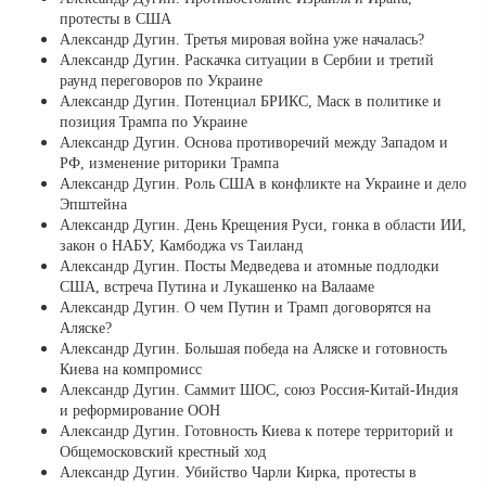
протесты в США
Александр Дугин. Третья мировая война уже началась?
Александр Дугин. Раскачка ситуации в Сербии и третий
раунд переговоров по Украине
Александр Дугин. Потенциал БРИКС, Маск в политике и
позиция Трампа по Украине
Александр Дугин. Основа противоречий между Западом и
РФ, изменение риторики Трампа
Александр Дугин. Роль США в конфликте на Украине и дело
Эпштейна
Александр Дугин. День Крещения Руси, гонка в области ИИ,
закон о НАБУ, Камбоджа vs Таиланд
Александр Дугин. Посты Медведева и атомные подлодки
США, встреча Путина и Лукашенко на Валааме
Александр Дугин. О чем Путин и Трамп договорятся на
Аляске?
Александр Дугин. Большая победа на Аляске и готовность
Киева на компромисс
Александр Дугин. Саммит ШОС, союз Россия-Китай-Индия
и реформирование ООН
Александр Дугин. Готовность Киева к потере территорий и
Общемосковский крестный ход
Александр Дугин. Убийство Чарли Кирка, протесты в