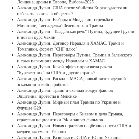
Лондоне, дроны в Европе, Выборы-2025
Александр Дугин. США после убийства Кирка: удастся ли
избежать раскола в обществе?
Александр Дугин. Выборы в Молдавии, стрельба в
Мичигане, "мегасделка" Зеленского и Трампа
Александр Дугин. "Валдайская речь" Путина, будущее Грузии
и новый курс Чехии
Александр Дугин. Договор Израиля и ХАМАС, Трамп и
Томагавки, формат "СНГ плюс"
Александр Дугин. Переговоры Путина, Трампа и Зеленского
и срыв перемирия между Израилем и ХАМАС
Александр Дугин. Какой эффект произвела ракета
"Буревестник" на США и другие страны?
Александр Дугин. Раскол в MAGA, новый виток ядерной
эскалации и война роботов
Александр Дугин. Трамп и скандал вокруг файлов
Эпштейна, протесты в Мексике
Александр Дугин. Мирный план Трампа по Украине и
будущее G20
Александр Дугин. Переговоры с Киевом и дело Ермака,
стратегия нацполитики РФ и запрет фильмов
Александр Дугин. Новая стратегия нацбезопасности США и
медленная смерть Европы
Александр Дугин. Разногласия США и ЕС по Украине: