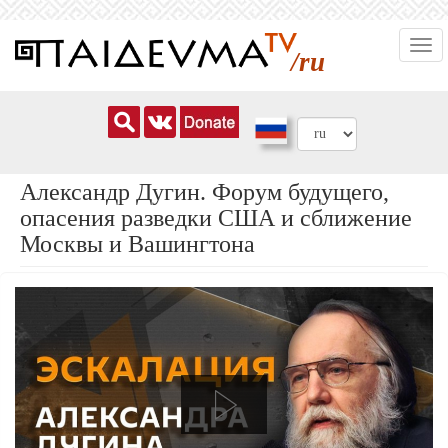
Перейти
Togg
к
/ru
navi
основному
содержанию
Александр Дугин. Форум будущего,
опасения разведки США и сближение
Москвы и Вашингтона