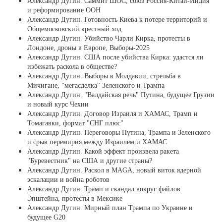
Александр Дугин. Саммит ШОС, союз Россия-Китай-Индия
и реформирование ООН
Александр Дугин. Готовность Киева к потере территорий и
Общемосковский крестный ход
Александр Дугин. Убийство Чарли Кирка, протесты в
Лондоне, дроны в Европе, Выборы-2025
Александр Дугин. США после убийства Кирка: удастся ли
избежать раскола в обществе?
Александр Дугин. Выборы в Молдавии, стрельба в
Мичигане, "мегасделка" Зеленского и Трампа
Александр Дугин. "Валдайская речь" Путина, будущее Грузии
и новый курс Чехии
Александр Дугин. Договор Израиля и ХАМАС, Трамп и
Томагавки, формат "СНГ плюс"
Александр Дугин. Переговоры Путина, Трампа и Зеленского
и срыв перемирия между Израилем и ХАМАС
Александр Дугин. Какой эффект произвела ракета
"Буревестник" на США и другие страны?
Александр Дугин. Раскол в MAGA, новый виток ядерной
эскалации и война роботов
Александр Дугин. Трамп и скандал вокруг файлов
Эпштейна, протесты в Мексике
Александр Дугин. Мирный план Трампа по Украине и
будущее G20