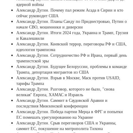
ядерной войны
Александр Дугин. Почему пал режим Асада в Сирии и кто
сейчас руководит США
Александр Дугин. Планы Санду по Приднестровью, Путин о
начале СВО, мошенники и диверсии
Александр Дугин. Итоги 2024 года, Украина и Трамп, Грузия
и Кавалешвили
Александр Дугин. Киевский террор, переговоры РФ и США,
идеология трампизма
Александр Дугин. Сотрудничество РФ и Ирана, первый день
трампистской эры
Александр Дугин. Будущее Белоруссии, проблемы в команде
Трампа, депортация мигрантов из США
Александр Дугин. Взрыв в Москве, Маск против USAID,
тарифы Трампа
Александр Дугин. Разговор, которого не было, "снова
великая" Европа, ХАМАС и Израиль
Александр Дугин. Саммит в Саудовской Аравии и
последствия Мюнхенской конференции
Александр Дугин. Победа партии Мерца в ФРГ и попытки
ЕС помешать урегулированию на Украине
Александр Дугин. Срыв переговоров США и Украины,
саммит ЕС, покушение на митрополита Тихона