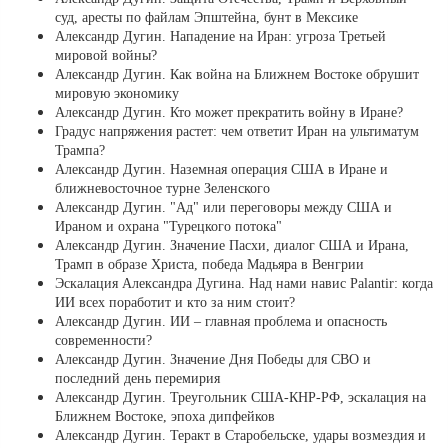
суд, аресты по файлам Эпштейна, бунт в Мексике
Александр Дугин. Нападение на Иран: угроза Третьей
мировой войны?
Александр Дугин. Как война на Ближнем Востоке обрушит
мировую экономику
Александр Дугин. Кто может прекратить войну в Иране?
Градус напряжения растет: чем ответит Иран на ультиматум
Трампа?
Александр Дугин. Наземная операция США в Иране и
ближневосточное турне Зеленского
Александр Дугин. "Ад" или переговоры между США и
Ираном и охрана "Турецкого потока"
Александр Дугин. Значение Пасхи, диалог США и Ирана,
Трамп в образе Христа, победа Мадьяра в Венгрии
Эскалация Александра Дугина. Над нами навис Palantir: когда
ИИ всех поработит и кто за ним стоит?
Александр Дугин. ИИ – главная проблема и опасность
современности?
Александр Дугин. Значение Дня Победы для СВО и
последний день перемирия
Александр Дугин. Треугольник США-КНР-РФ, эскалация на
Ближнем Востоке, эпоха дипфейков
Александр Дугин. Теракт в Старобельске, удары возмездия и