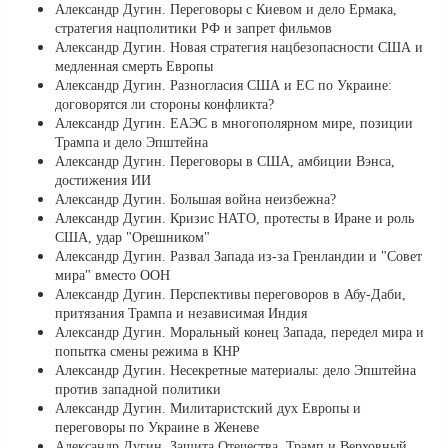
Александр Дугин. Переговоры с Киевом и дело Ермака,
стратегия нацполитики РФ и запрет фильмов
Александр Дугин. Новая стратегия нацбезопасности США и
медленная смерть Европы
Александр Дугин. Разногласия США и ЕС по Украине:
договорятся ли стороны конфликта?
Александр Дугин. ЕАЭС в многополярном мире, позиции
Трампа и дело Эпштейна
Александр Дугин. Переговоры в США, амбиции Вэнса,
достижения ИИ
Александр Дугин. Большая война неизбежна?
Александр Дугин. Кризис НАТО, протесты в Иране и роль
США, удар "Орешником"
Александр Дугин. Развал Запада из-за Гренландии и "Совет
мира" вместо ООН
Александр Дугин. Перспективы переговоров в Абу-Даби,
притязания Трампа и независимая Индия
Александр Дугин. Моральный конец Запада, передел мира и
попытка смены режима в КНР
Александр Дугин. Несекретные материалы: дело Эпштейна
против западной политики
Александр Дугин. Милитаристский дух Европы и
переговоры по Украине в Женеве
Александр Дугин. Защита Отечества, Трамп и Верховный