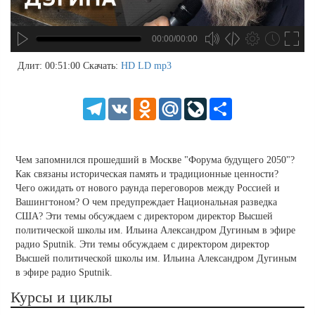
00:00/00:00
no source
no source
no source
no source
no source
no source
no source
no source
no source
no source
no source
no source
no source
no source
no source
no source
no source
no source
no source
no source
MP3
2
Длит: 00:51:00
Скачать:
HD
LD
mp3
SD
1.5
HD
1.25
Telegram
VK
Odnoklassniki
Mail.Ru
LiveJournal
Share
normal
0.5
0.25
Чем запомнился прошедший в Москве "Форума будущего 2050"?
Как связаны историческая память и традиционные ценности?
Чего ожидать от нового раунда переговоров между Россией и
Вашингтоном? О чем предупреждает Национальная разведка
США? Эти темы обсуждаем с директором директор Высшей
политической школы им. Ильина Александром Дугиным в эфире
радио Sputnik. Эти темы обсуждаем с директором директор
Высшей политической школы им. Ильина Александром Дугиным
в эфире радио Sputnik.
Курсы и циклы