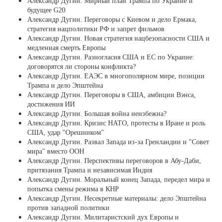
Александр Дугин. Мирный план Трампа по Украине и
будущее G20
Александр Дугин. Переговоры с Киевом и дело Ермака,
стратегия нацполитики РФ и запрет фильмов
Александр Дугин. Новая стратегия нацбезопасности США и
медленная смерть Европы
Александр Дугин. Разногласия США и ЕС по Украине:
договорятся ли стороны конфликта?
Александр Дугин. ЕАЭС в многополярном мире, позиции
Трампа и дело Эпштейна
Александр Дугин. Переговоры в США, амбиции Вэнса,
достижения ИИ
Александр Дугин. Большая война неизбежна?
Александр Дугин. Кризис НАТО, протесты в Иране и роль
США, удар "Орешником"
Александр Дугин. Развал Запада из-за Гренландии и "Совет
мира" вместо ООН
Александр Дугин. Перспективы переговоров в Абу-Даби,
притязания Трампа и независимая Индия
Александр Дугин. Моральный конец Запада, передел мира и
попытка смены режима в КНР
Александр Дугин. Несекретные материалы: дело Эпштейна
против западной политики
Александр Дугин. Милитаристский дух Европы и