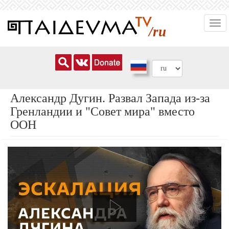
Перейти
Togg
к
/ru
navi
основному
содержанию
Александр Дугин. Развал Запада из-за
Гренландии и "Совет мира" вместо
ООН