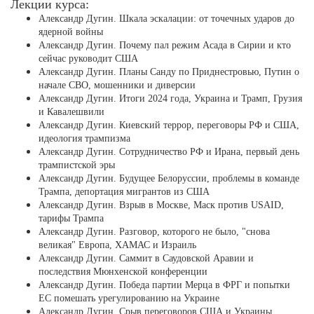
Лекции курса:
Александр Дугин. Шкала эскалации: от точечных ударов до
ядерной войны
Александр Дугин. Почему пал режим Асада в Сирии и кто
сейчас руководит США
Александр Дугин. Планы Санду по Приднестровью, Путин о
начале СВО, мошенники и диверсии
Александр Дугин. Итоги 2024 года, Украина и Трамп, Грузия
и Кавалешвили
Александр Дугин. Киевский террор, переговоры РФ и США,
идеология трампизма
Александр Дугин. Сотрудничество РФ и Ирана, первый день
трампистской эры
Александр Дугин. Будущее Белоруссии, проблемы в команде
Трампа, депортация мигрантов из США
Александр Дугин. Взрыв в Москве, Маск против USAID,
тарифы Трампа
Александр Дугин. Разговор, которого не было, "снова
великая" Европа, ХАМАС и Израиль
Александр Дугин. Саммит в Саудовской Аравии и
последствия Мюнхенской конференции
Александр Дугин. Победа партии Мерца в ФРГ и попытки
ЕС помешать урегулированию на Украине
Александр Дугин. Срыв переговоров США и Украины,