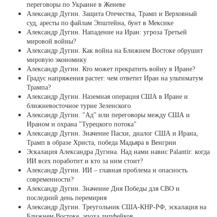
переговоры по Украине в Женеве
Александр Дугин. Защита Отечества, Трамп и Верховный
суд, аресты по файлам Эпштейна, бунт в Мексике
Александр Дугин. Нападение на Иран: угроза Третьей
мировой войны?
Александр Дугин. Как война на Ближнем Востоке обрушит
мировую экономику
Александр Дугин. Кто может прекратить войну в Иране?
Градус напряжения растет: чем ответит Иран на ультиматум
Трампа?
Александр Дугин. Наземная операция США в Иране и
ближневосточное турне Зеленского
Александр Дугин. "Ад" или переговоры между США и
Ираном и охрана "Турецкого потока"
Александр Дугин. Значение Пасхи, диалог США и Ирана,
Трамп в образе Христа, победа Мадьяра в Венгрии
Эскалация Александра Дугина. Над нами навис Palantir: когда
ИИ всех поработит и кто за ним стоит?
Александр Дугин. ИИ – главная проблема и опасность
современности?
Александр Дугин. Значение Дня Победы для СВО и
последний день перемирия
Александр Дугин. Треугольник США-КНР-РФ, эскалация на
Ближнем Востоке, эпоха дипфейков