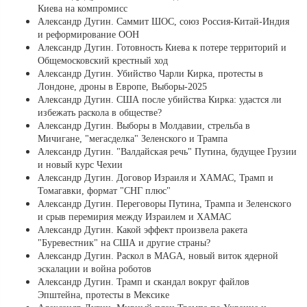
Киева на компромисс
Александр Дугин. Саммит ШОС, союз Россия-Китай-Индия
и реформирование ООН
Александр Дугин. Готовность Киева к потере территорий и
Общемосковский крестный ход
Александр Дугин. Убийство Чарли Кирка, протесты в
Лондоне, дроны в Европе, Выборы-2025
Александр Дугин. США после убийства Кирка: удастся ли
избежать раскола в обществе?
Александр Дугин. Выборы в Молдавии, стрельба в
Мичигане, "мегасделка" Зеленского и Трампа
Александр Дугин. "Валдайская речь" Путина, будущее Грузии
и новый курс Чехии
Александр Дугин. Договор Израиля и ХАМАС, Трамп и
Томагавки, формат "СНГ плюс"
Александр Дугин. Переговоры Путина, Трампа и Зеленского
и срыв перемирия между Израилем и ХАМАС
Александр Дугин. Какой эффект произвела ракета
"Буревестник" на США и другие страны?
Александр Дугин. Раскол в MAGA, новый виток ядерной
эскалации и война роботов
Александр Дугин. Трамп и скандал вокруг файлов
Эпштейна, протесты в Мексике