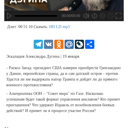
00:00/00:00
no source
no source
no source
no source
no source
no source
no source
no source
no source
no source
no source
no source
no source
no source
no source
no source
no source
no source
no source
no source
MP3
2
Длит: 00:51:10
Скачать:
HD
LD
mp3
SD
1.5
HD
1.25
Telegram
VK
Odnoklassniki
Mail.Ru
LiveJournal
Share
normal
0.5
Эскалация Александра Дугина | 19 января
0.25
- Раскол Запад: президент США намерен приобрести Гренландию
у Дании, европейские страны, да и сам датский остров - против.
Удастся ли им выдержать напор Трампа и дойдет ли до прямого
военного противостояния?
- Альтернатива ООН – "Совет мира" по Газе. Насколько
успешным будет такой формат управления анклавом? Кто примет
приглашения? Что удержит Израиль от возобновления боевых
действий? И примет ли в процессе участие Россия?