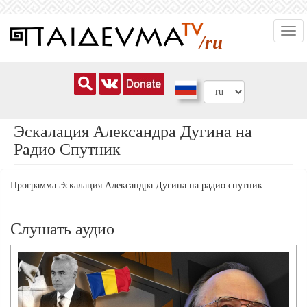
Перейти
Togg
к
/ru
navi
основному
содержанию
Эскалация Александра Дугина на
Радио Спутник
Программа Эскалация Александра Дугина на радио спутник.
Слушать аудио