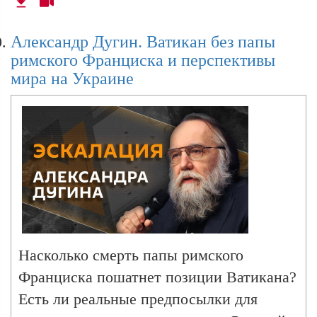
Сергея Лаврова назвали "рок-звездой
дипломатии" после выступления на
Александр Дугин. Ватикан без папы
дипломатическом форуме в турецкой
римского Франциска и перспективы
Анталье? Готова ли Грузия
мира на Украине
восстанавливать отношения с России?
Эти темы обсуждаем с директором
Высшей политической школы им.
Ильина Александром Дугиным в эфире
радио Sputnik.
Насколько смерть папы римского
Франциска пошатнет позиции Ватикана?
Есть ли реальные предпосылки для