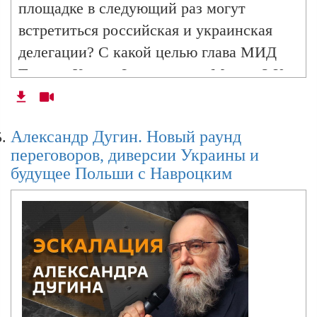
площадке в следующий раз могут
встретиться российская и украинская
делегации? С какой целью глава МИД
Турции Хакан Фидан едет в Москву? Как
может выглядеть буферная зона между
Россией и Украиной? Почему Дональд
Александр Дугин. Новый раунд
Трамп допускает ужесточение санкций
переговоров, диверсии Украины и
против РФ? И какие принципиальные
будущее Польши с Навроцким
изменения произошли в мире с приходом
республиканца в Белый дом? Ответы
ищем в программе "Эскалация
Александра Дугина" на радио Sputnik.