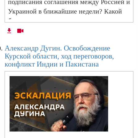
подписания соглашения между Россией и
Украиной в ближайшие недели? Какой
будет реакция в мире на тысячные
нарушения пасхального перемирия со
стороны Киева? Какова судьба
Александр Дугин. Освобождение
американских пошлин и кто может
Курской области, ход переговоров,
рассчитывать на "скидку"? Ответы ищем
конфликт Индии и Пакистана
в программе "Эскалация Александра
Дугина" на радио Sputnik.