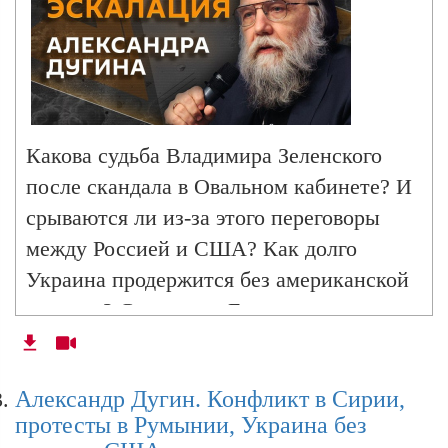
КНР
Александр Дугин. Несекретные материалы:
дело Эпштейна против западной политики
Какова судьба Владимира Зеленского
после скандала в Овальном кабинете? И
Александр Дугин. Милитаристский дух
срываются ли из-за этого переговоры
Европы и переговоры по Украине в Женеве
между Россией и США? Как долго
Украина продержится без американской
помощи? Сможет ли Европа
Александр Дугин. Защита Отечества, Трамп
и Верховный суд, аресты по файлам
компенсировать ее в должном объеме?
Эпштейна, бунт в Мексике
На какие еще провокации и покушения
Александр Дугин. Конфликт в Сирии,
пойдет киевский режим, осознавая
протесты в Румынии, Украина без
перспективы завершения СВО? Ответы
Александр Дугин. Нападение на Иран: