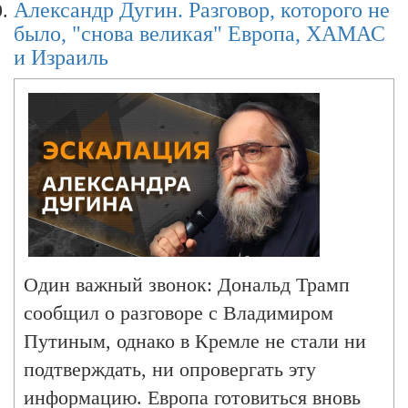
Александр Дугин.
Александр Дугин. Разговор, которого не
пошлины на товары из Евросоюза. В
было, "снова великая" Европа, ХАМАС
Штатах готовятся к проведению
и Израиль
специальных военных операций в
Александр Дугин. Договор Израиля и
отношении мексиканских
ХАМАС, Трамп и Томагавки, формат
наркокартелей. Эти и другие темы
обсуждаем в эфире радио Sputnik с
Александр Дугин. Переговоры Путина,
философом Александром Дугиным.
Трампа и Зеленского и срыв перемирия
между Израилем и ХАМАС
Один важный звонок: Дональд Трамп
Александр Дугин. Какой эффект произвела
ракета
сообщил о разговоре с Владимиром
Путиным, однако в Кремле не стали ни
подтверждать, ни опровергать эту
Александр Дугин. Раскол в MAGA, новый
информацию. Европа готовиться вновь
виток ядерной эскалации и война роботов