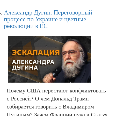
Зеленского
премьере Канады Марке Карни? Ответы
Александр Дугин. Переговорный
ищем в программе "Эскалация
процесс по Украине и цветные
Александра Дугина" на радио Sputnik.
Александр Дугин.
революции в ЕС
Александр Дугин. Значение Пасхи, диалог
США и Ирана, Трамп в образе Христа,
победа Мадьяра в Венгрии
Эскалация Александра Дугина. Над нами
навис Palantir: когда ИИ всех поработит и
Почему США перестают конфликтовать
кто за ним стоит?
с Россией? О чем Дональд Трамп
собирается говорить с Владимиром
Александр Дугин. ИИ – главная проблема и
Путиным? Зачем Франции нужна Статуя