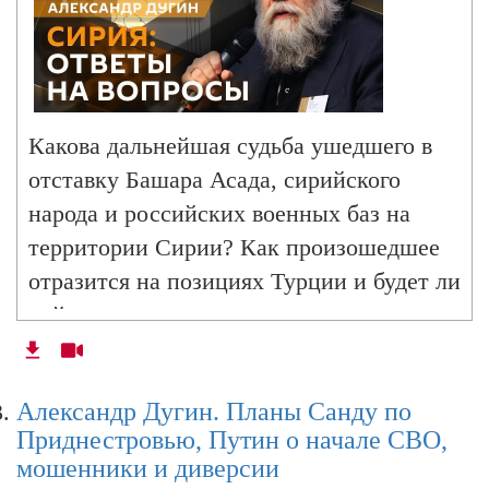
урегулированию на Украине
Александр Дугин. Срыв переговоров США и
Украины, саммит ЕС, покушение на
Какова дальнейшая судьба ушедшего в
митрополита Тихона
отставку Башара Асада, сирийского
народа и российских военных баз на
территории Сирии? Как произошедшее
Александр Дугин. Конфликт в Сирии,
отразится на позициях Турции и будет ли
протесты в Румынии, Украина без помощи
США
найдено решение на экстренном
заседании Совета Безопасности ООН? О
чем говорили Дональд Трамп и
Александр Дугин. Переговорный процесс по
Александр Дугин. Планы Санду по
Владимир Зеленский на встрече во
Украине и цветные революции в ЕС
Приднестровью, Путин о начале СВО,
Франции? Кто сейчас в
мошенники и диверсии
действительности руководит США?