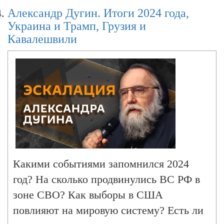
римского Франциска и перспективы мира на
Александр Дугин. Итоги 2024 года,
Петербурге россияне,..
Украине
Украина и Трамп, Грузия и
Кавалешвили
Александр Дугин. Освобождение Курской
области, ход переговоров, конфликт Индии и
Пакистана
Александр Дугин. Фильм про Путина, угрозы
Кремлю, выборы в Румынии, приемник
Трампа
Какими событиями запомнился 2024
год? На сколько продвинулись ВС РФ в
Александр Дугин. Переговоры в Стамбуле,
зоне СВО? Как выборы в США
саммит лидеров в день Победы, новый папа
римский
повлияют на мировую систему? Есть ли