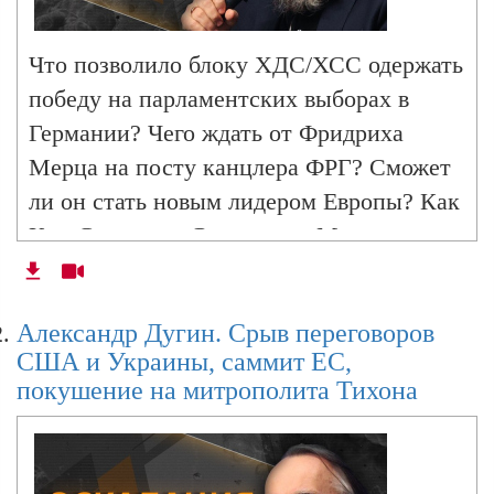
неизбежна?
Что позволило блоку ХДС/ХСС одержать
победу на парламентских выборах в
Александр Дугин. Кризис НАТО, протесты в
Иране и роль США, удар
Германии? Чего ждать от Фридриха
Мерца на посту канцлера ФРГ? Сможет
ли он стать новым лидером Европы? Как
Александр Дугин. Развал Запада из-за
Кир Стармер и Эммануэль Макрон
Гренландии и
пытаются помешать урегулированию
конфликта на Украине? Сможет ли
Александр Дугин. Срыв переговоров
Александр Дугин. Перспективы переговоров
Вашингтон склонить Киев..
в Абу-Даби, притязания Трампа и
США и Украины, саммит ЕС,
независимая Индия
покушение на митрополита Тихона
Александр Дугин. Моральный конец Запада,
передел мира и попытка смены режима в