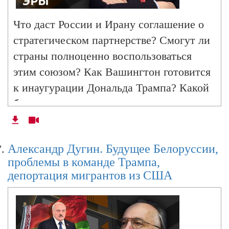
Что даст России и Ирану соглашение о
Александр Дугин. Основа противоречий
стратегическом партнерстве? Смогут ли
между Западом и РФ, изменение риторики
Трампа
страны полноценно воспользоваться
этим союзом? Как Вашингтон готовится
к инаугурации Дональда Трампа? Какой
Александр Дугин. Роль США в конфликте на
будет внешняя политика нового
Украине и дело Эпштейна
президента США? Что станет ее
приоритетом: Китай или Украина? Готов
Александр Дугин. Будущее Белоруссии,
Александр Дугин. День Крещения Руси,
ли российский лидер Владимир Путин к
гонка в области ИИ, закон о НАБУ, Камбоджа
проблемы в команде Трампа,
переговорам с американским коллегой
vs Таиланд
депортация мигрантов из США
Трампом? Ответы ищем в программе
"Эскалация Александра Дугина" на
радио Sputnik.
Александр Дугин. Посты Медведева и
атомные подлодки США, встреча Путина и