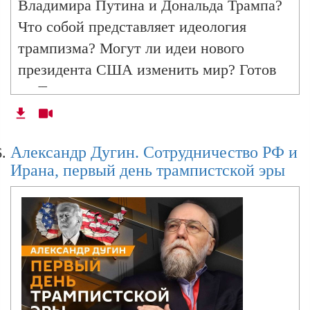
Владимира Путина и Дональда Трампа?
Что собой представляет идеология
Александр Дугин. Противостояние Израиля
трампизма? Могут ли идеи нового
и Ирана, протесты в США
президента США изменить мир? Готов
ли Трамп на решительные шаги в
отношении Канады и Гренландии?
Александр Дугин. Третья мировая война уже
Почему киевский режим стал чаще
началась?
Александр Дугин. Сотрудничество РФ и
использовать террористические
Ирана, первый день трампистской эры
методы?..
Александр Дугин. Раскачка ситуации в
Сербии и третий раунд переговоров по
Украине
Александр Дугин. Потенциал БРИКС, Маск в
политике и позиция Трампа по Украине