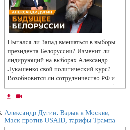
Лукашенко на Валааме
Александр Дугин. О чем Путин и Трамп
договорятся на Аляске?
Пытался ли Запад вмешаться в выборы
президента Белоруссии? Изменит ли
Александр Дугин. Большая победа на
лидирующий на выборах Александр
Аляске и готовность Киева на компромисс
Лукашенко свой политический курс?
Возобновится ли сотрудничество РФ и
ЕС? Как долго продержится Украина без
Александр Дугин. Саммит ШОС, союз
американской помощи? Почему Штаты
Россия-Китай-Индия и реформирование
ООН
согласились на поставки тяжелых бомб
Александр Дугин. Взрыв в Москве,
Израилю? Кто мешает Трампу
Маск против USAID, тарифы Трампа
формировать новую команду?
Александр Дугин. Готовность Киева к потере