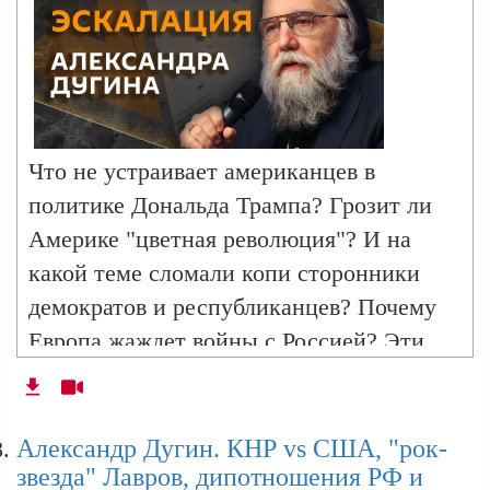
Александр Дугин. Почему Украина –
симулякр, и с кем на самом деле воюет
Россия?
Что не устраивает американцев в
политике Дональда Трампа? Грозит ли
Америке "цветная революция"? И на
какой теме сломали копи сторонники
демократов и республиканцев? Почему
Европа жаждет войны с Россией? Эти
темы обсуждаем с директором директор
Высшей политической школы им.
Ильина Александром Дугиным в эфире
Александр Дугин. КНР vs США, "рок-
звезда" Лавров, дипотношения РФ и
радио Sputnik.