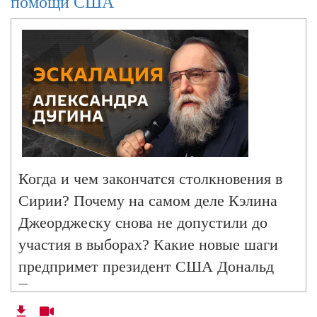
помощи США
ищем в программе "Эскалация
угроза Третьей мировой войны?
Александра Дугина" на радио Sputnik.
Александр Дугин. Как война на Ближнем
Востоке обрушит мировую экономику
Александр Дугин. Кто может прекратить
войну в Иране?
Когда и чем закончатся столкновения в
Сирии? Почему на самом деле Кэлина
Градус напряжения растет: чем ответит
Джеорджеску снова не допустили до
Иран на ультиматум Трампа?
участия в выборах? Какие новые шаги
предпримет президент США Дональд
Трамп для урегулирования украинского
Александр Дугин. Наземная операция США
конфликта? Что мы знаем о новом
в Иране и ближневосточное турне