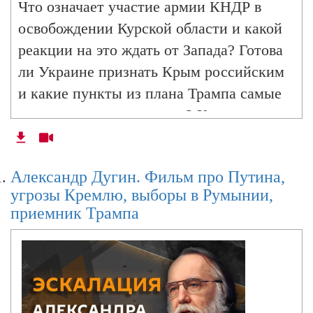
Что означает участие армии КНДР в
освобождении Курской области и какой
реакции на это ждать от Запада? Готова
ли Украине признать Крым российским
и какие пункты из плана Трампа самые
тяжелые для переговоров? К чему может
привести новый конфликт Индии и
Пакистана и возможно ли избежать
Александр Дугин. Фильм про Путина,
эскалации? Об этом и не только
угрозы Кремлю, выборы в Румынии,
рассуждает философ Александр Дугин в
приемник Трампа
эфире радио Sputnik.