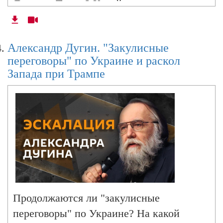
Дональд Трамп? Какой курс ожидает
Румынию после победы мэра Бухареста
Никушора Дана на президентских
Александр Дугин. "Закулисные
выборах? Ответы ищем в программе
переговоры" по Украине и раскол
"Эскалация Александра Дугина" на
Запада при Трампе
радио Sputnik.
Продолжаются ли "закулисные
переговоры" по Украине? На какой