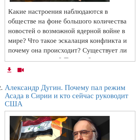
мигрантов из США
Какие настроения наблюдаются в
обществе на фоне большого количества
Александр Дугин. Взрыв в Москве, Маск
новостей о возможной ядерной войне в
против USAID, тарифы Трампа
мире? Что такое эскалация конфликта и
почему она происходит? Существует ли
шкала эскалации? Почему Запад
Александр Дугин. Разговор, которого не
было,
испугался победы Кэлина Джорджеску в
первом туре президентских выборов в
Александр Дугин. Почему пал режим
Румынии? И в чем причины успеха
Александр Дугин. Саммит в Саудовской
Асада в Сирии и кто сейчас руководит
политика? Ответы на эти и другие
Аравии и последствия Мюнхенской
США
вопросы ищем в эфире радио Sputnik с
конференции
философом Александром Дугиным.
Александр Дугин. Победа партии Мерца в
ФРГ и попытки ЕС помешать