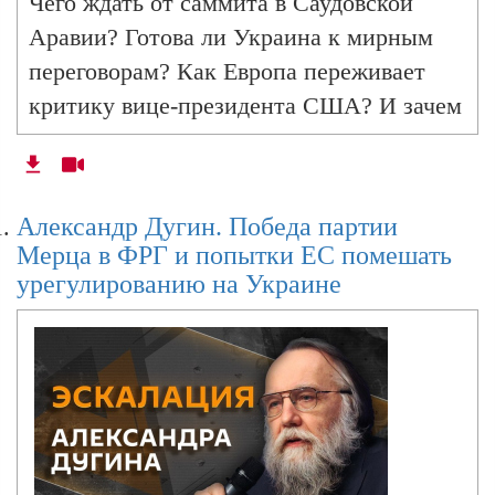
Чего ждать от саммита в Саудовской
Европы
Аравии? Готова ли Украина к мирным
переговорам? Как Европа переживает
критику вице-президента США? И зачем
Александр Дугин. Разногласия США и ЕС по
Украине: договорятся ли стороны
Эммануэль Макрон созывает экстренный
конфликта?
саммит лидеров ЕС? Анализ главных
событий в программе "Эскалация
Александр Дугин. Победа партии
Александра Дугина" в эфире радио
Александр Дугин. ЕАЭС в многополярном
Мерца в ФРГ и попытки ЕС помешать
мире, позиции Трампа и дело Эпштейна
Sputnik.
урегулированию на Украине
Александр Дугин. Переговоры в США,
амбиции Вэнса, достижения ИИ
Александр Дугин. Большая война