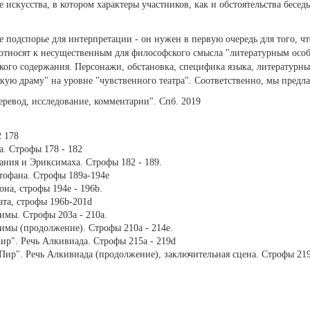
ие искусства, в котором характеры участников, как и обстоятельства бес
е подспорье для интерпретации - он нужен в первую очередь для того, 
 относят к несущественным для философского смысла "литературным особ
го содержания. Персонажи, обстановка, специфика языка, литературные
кую драму" на уровне "чувственного театра". Соответственно, мы предла
еревод, исследование, комментарии". Спб. 2019
2 178
а. Строфы 178 - 182
ания и Эриксимаха. Строфы 182 - 189.
тофана. Строфы 189а-194е
на, строфы 194e - 196b.
ата, строфы 196b-201d
имы. Строфы 203a - 210a.
имы (продолжение). Строфы 210a - 214е.
ир". Речь Алкивиада. Строфы 215a - 219d
Пир". Речь Алкивиада (продолжение), заключительная сцена. Строфы 219