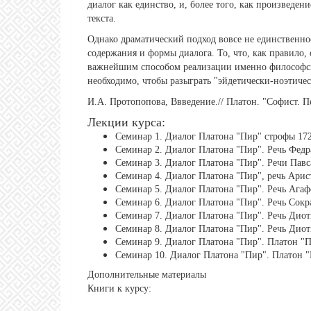
диалог как единство, и, более того, как произведен
текста.
Однако драматический подход вовсе не единственно
содержания и формы диалога. То, что, как правило,
важнейшим способом реализации именно философско
необходимо, чтобы разыграть "эйдетически-ноэтичес
И.А. Протопопова, Ввведение.// Платон. "Софист. П
Лекции курса:
Семинар 1. Диалог Платона "Пир" строфы 17
Семинар 2. Диалог Платона "Пир". Речь Федр
Семинар 3. Диалог Платона "Пир". Речи Павс
Семинар 4. Диалог Платона "Пир", речь Арис
Семинар 5. Диалог Платона "Пир". Речь Агафо
Семинар 6. Диалог Платона "Пир". Речь Сокр
Семинар 7. Диалог Платона "Пир". Речь Диот
Семинар 8. Диалог Платона "Пир". Речь Диот
Семинар 9. Диалог Платона "Пир". Платон "П
Семинар 10. Диалог Платона "Пир". Платон "
Дополнительные материалы
Книги к курсу: