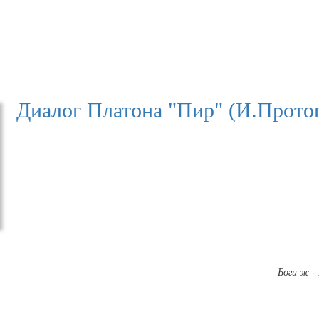
Диалог Платона "Пир" (И.Прото
Боги ж -