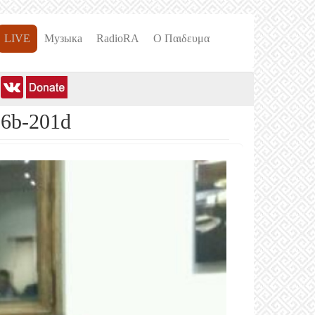
LIVE
Музыка
RadioRA
О Пαιδευμα
96b-201d