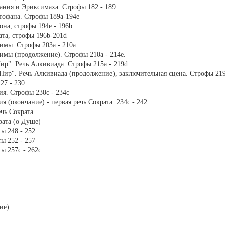
ания и Эриксимаха. Строфы 182 - 189.
тофана. Строфы 189а-194е
на, строфы 194e - 196b.
ата, строфы 196b-201d
имы. Строфы 203a - 210a.
имы (продолжение). Строфы 210a - 214е.
ир". Речь Алкивиада. Строфы 215a - 219d
Пир". Речь Алкивиада (продолжение), заключительная сцена. Строфы 219
27 - 230
ия. Строфы 230с - 234с
 (окончание) - первая речь Сократа. 234с - 242
ечь Сократа
рата (о Душе)
ы 248 - 252
ы 252 - 257
ы 257с - 262с
ие)