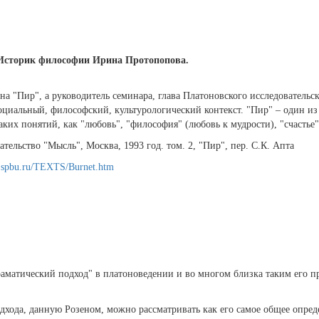
Историк философии Ирина Протопопова.
на "Пир", а руководитель семинара, глава Платоновского исследователь
социальный, философский, культурологический контекст. "Пир" – один и
ких понятий, как "любовь", "философия" (любовь к мудрости), "счастье"
тельство "Мысль", Москва, 1993 год. том. 2, "Пир", пер. С.К. Апта
o.spbu.ru/TEXTS/Burnet.htm
раматический подход" в платоноведении и во многом близка таким его п
дхода, данную Розеном, можно рассматривать как его самое общее опред