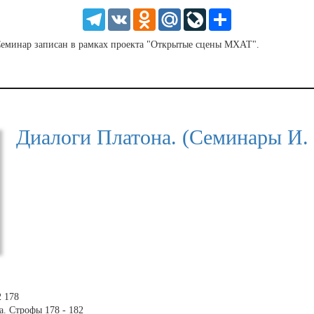
HD
1.25
Telegram
VK
Odnoklassniki
Mail.Ru
LiveJournal
Share
normal
0.5
 Семинар записан в рамках проекта "Открытые сцены МХАТ".
0.25
Диалоги Платона. (Семинары И.
2 178
а. Строфы 178 - 182