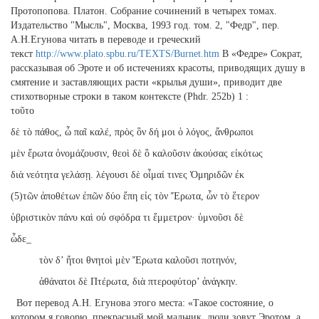
Протопопова. Платон. Собрание сочинений в четырех томах.
Издательство "Мысль", Москва, 1993 год. том. 2, "Федр", пер.
А.Н.Егунова читать в переводе и греческий
текст
http://www.plato.spbu.ru/TEXTS/Burnet.htm
В «Федре» Сократ,
рассказывая об Эроте и об истечениях красоты, приводящих душу в
смятение и заставляющих расти «крылья души», приводит две
стихотворные строки в таком контексте (Phdr. 252b) 1 :
τοῦτο
δὲ τὸ πάθος, ὦ παῖ καλέ, πρὸς ὃν δή μοι ὁ λόγος, ἄνθρωποι
μὲν ἔρωτα ὀνομάζουσιν, θεοὶ δὲ ὃ καλοῦσιν ἀκούσας εἰκότως
διὰ νεότητα γελάσῃ. λέγουσι δὲ οἶμαί τινες Ὁμηριδῶν ἐκ
(5)τῶν ἀποθέτων ἐπῶν δύο ἔπη εἰς τὸν Ἔρωτα, ὧν τὸ ἕτερον
ὑβριστικὸν πάνυ καὶ οὐ σφόδρα τι ἔμμετρον· ὑμνοῦσι δὲ
ὧδε_
τὸν δ’ ἤτοι θνητοὶ μὲν Ἔρωτα καλοῦσι ποτηνόν,
ἀθάνατοι δὲ Πτέρωτα, διὰ πτεροφύτορ’ ἀνάγκην.
Вот перевод А.Н. Егунова этого места: «Такое состояние, о
котором я говорю, прекрасный мой мальчик, люди зовут Эротом, а