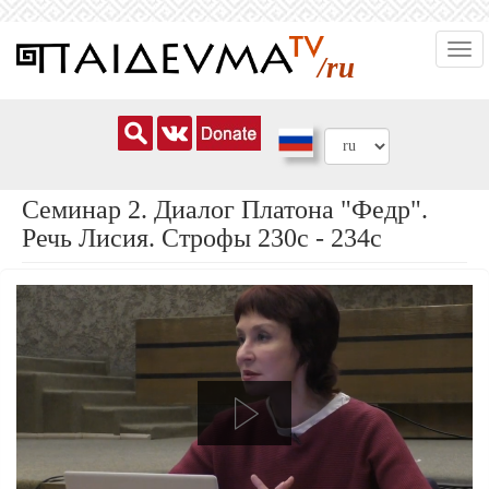
Перейти
Togg
к
/ru
navi
основному
содержанию
Семинар 2. Диалог Платона "Федр".
Речь Лисия. Строфы 230с - 234с