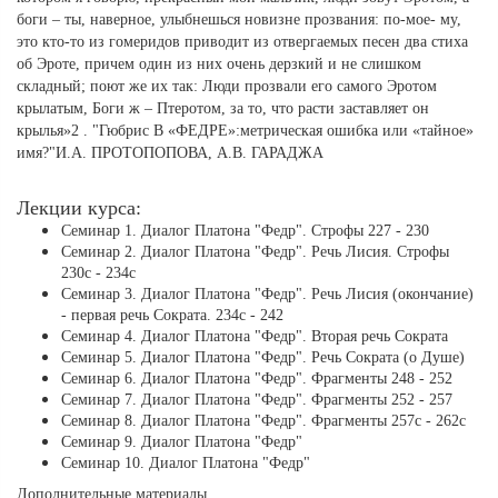
боги – ты, наверное, улыбнешься новизне прозвания: по-мое- му,
это кто-то из гомеридов приводит из отвергаемых песен два стиха
об Эроте, причем один из них очень дерзкий и не слишком
складный; поют же их так: Люди прозвали его самого Эротом
крылатым, Боги ж – Птеротом, за то, что расти заставляет он
крылья»2 . "Гюбрис В «ФЕДРЕ»:метрическая ошибка или «тайное»
имя?"И.А. ПРОТОПОПОВА, А.В. ГАРАДЖА
Лекции курса:
Семинар 1. Диалог Платона "Федр". Строфы 227 - 230
Семинар 2. Диалог Платона "Федр". Речь Лисия. Строфы
230с - 234с
Семинар 3. Диалог Платона "Федр". Речь Лисия (окончание)
- первая речь Сократа. 234с - 242
Семинар 4. Диалог Платона "Федр". Вторая речь Сократа
Семинар 5. Диалог Платона "Федр". Речь Сократа (о Душе)
Семинар 6. Диалог Платона "Федр". Фрагменты 248 - 252
Семинар 7. Диалог Платона "Федр". Фрагменты 252 - 257
Семинар 8. Диалог Платона "Федр". Фрагменты 257с - 262с
Семинар 9. Диалог Платона "Федр"
Семинар 10. Диалог Платона "Федр"
Дополнительные материалы