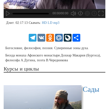
00:00/00:00
no source
no source
no source
no source
no source
no source
no source
no source
no source
no source
no source
no source
no source
no source
no source
no source
no source
no source
no source
no source
MP3
2
Длит: 02:17:13
Скачать:
HD
LD
mp3
SD
1.5
HD
1.25
Telegram
VK
Odnoklassniki
Mail.Ru
LiveJournal
Share
normal
0.5
Богословие, философия, поэзия. Суверенные зоны духа.
0.25
Беседа монаха Афонского монастыря Дохиар Макария (Бургоса),
философа А.Дугина, поэта В.Чередникова
Курсы и циклы
Сады