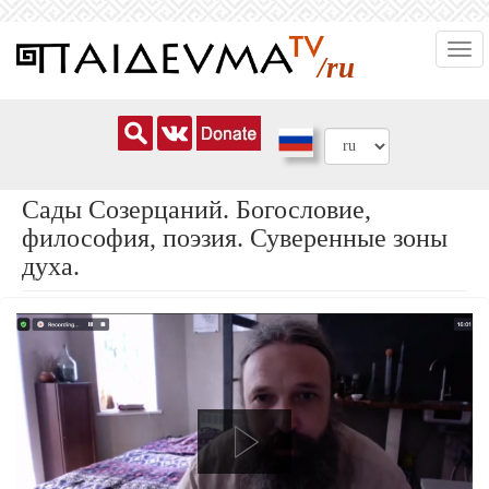
Перейти
Togg
к
/ru
navi
основному
содержанию
Сады Созерцаний. Богословие,
философия, поэзия. Суверенные зоны
духа.